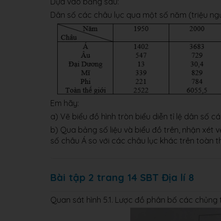
Dựa vào bảng sau:
Dân số các châu lục qua một số năm (triệu ng
Em hãy:
a) Vẽ biểu đồ hình tròn biểu diễn tỉ lệ dân số 
b) Qua bảng số liệu và biểu đồ trên, nhận xét v
số châu Á so với các châu lục khác trên toàn t
Bài tập 2 trang 14 SBT Địa lí 8
Quan sát hình 5.1. Lược đồ phân bố các chủng 