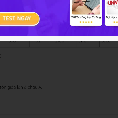
châu Á theo số liệu dưới đây:
1900
1950
1970
1990
2002
880
1402
2100
3110
3766*
).
tôn giáo lớn ở châu Á.