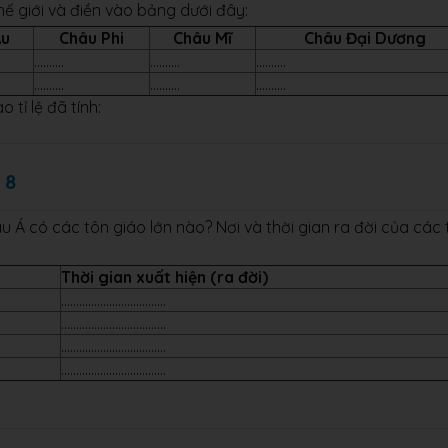
thế giới và điền vào bảng dưới đây:
Âu
Châu Phi
Châu Mĩ
Châu Đại Dương
..........
..........
..........
..........
..........
..........
 tỉ lệ đã tính:
 8
 Á có các tôn giáo lớn nào? Nơi và thời gian ra đời của các 
Thời gian xuất hiện (ra đời)
...................................
...................................
...................................
...................................