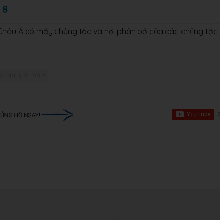
 8
ở Châu Á có mấy chủng tộc và nơi phân bố của các chủng tộc
p Địa lý 8 Bài 5