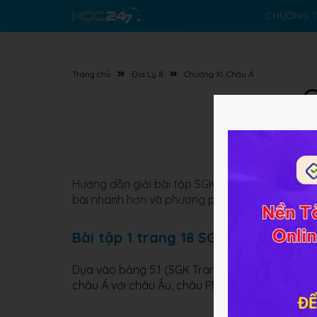
CHƯƠNG T
Trang chủ
Địa Lý 8
Chương XI: Châu Á
G
Hướng dẫn giải bài tập SGK
Địa lý 8 Bài 5
Đặc đ
bài nhanh hơn và phương pháp học tốt hơn.
Bài tập 1 trang 18 SGK Địa lý 8
Dựa vào bảng 5.1 (SGK Trang 16), em hãy so sán
châu Á với châu Âu, châu Phi và thế giới.