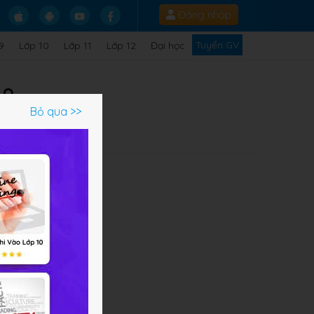
Đăng nhập
Tuyển GV
9
Lớp 10
Lớp 11
Lớp 12
Đại học
 8
Bỏ qua >>
iểu
a