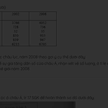
ười)
các châu lục, năm 2008 theo gợi ý cụ thể dưới đây:
ề sự gia tăng dân số của châu Á, nhận xét về số lượng, ở tỉ lệ
hế giới năm 2008.
tộc ở châu Á, tr 17 SGK để hoàn thành sơ đồ dưới đây: