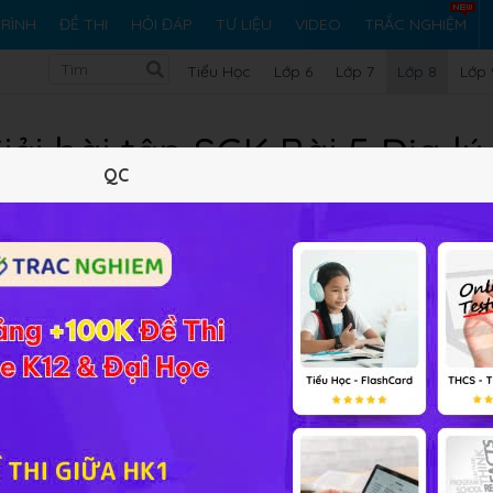
RÌNH
ĐỀ THI
HỎI ĐÁP
TƯ LIỆU
VIDEO
TRẮC NGHIỆM
Tiểu Học
Lớp 6
Lớp 7
Lớp 8
Lớp 
iải bài tập SGK Bài 5 Địa lý
QC
Lý thuyết
10
Trắc nghiệm
9
BT SGK
296
FAQ
iểm của dân cư, xã hội châu Á
- Địa lí 8 giúp các em có thể h
h số dân, tỉ lệ gia tăng dân số tự nhiên trong 50 năm qua củ