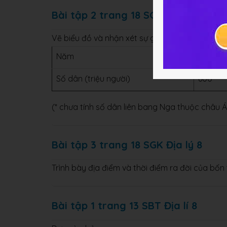
Bài tập 2 trang 18 SGK Địa lý 8
Vẽ biểu đồ và nhận xét sự gia tăng dân số của 
Năm
1800
Số dân (triệu người)
600
(* chưa tính số dân liên bang Nga thuộc châu Á
Bài tập 3 trang 18 SGK Địa lý 8
Trình bày địa điểm và thời điểm ra đời của bốn 
Bài tập 1 trang 13 SBT Địa lí 8