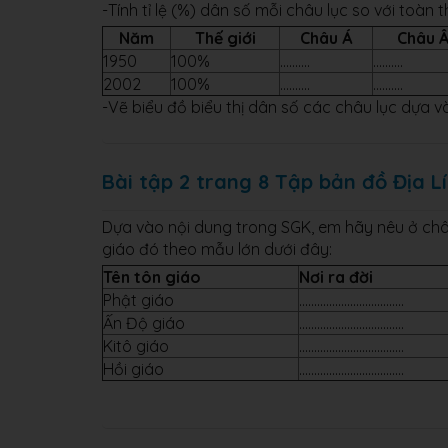
-Tính tỉ lệ (%) dân số mỗi châu lục so với toàn 
Năm
Thế giới
Châu Á
Châu 
1950
100%
..........
..........
2002
100%
..........
..........
-Vẽ biểu đồ biểu thị dân số các châu lục dựa vào
Bài tập 2 trang 8 Tập bản đồ Địa Lí
Dựa vào nội dung trong SGK, em hãy nêu ở châu
giáo đó theo mẫu lớn dưới đây:
Tên tôn giáo
Nơi ra đời
Phật giáo
...................................
Ấn Độ giáo
...................................
Kitô giáo
...................................
Hồi giáo
...................................