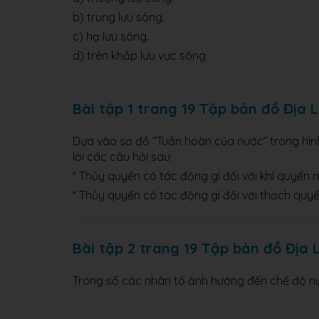
b) trung lưu sông.
c) hạ lưu sông.
d) trên khắp lưu vực sông.
Bài tập 1 trang 19 Tập bản đồ Địa L
Dựa vào sơ đồ “Tuần hoàn của nước” trong hìn
lời các câu hỏi sau:
* Thủy quyển có tác động gì đối với khí quyển n
* Thủy quyển có tác động gì đối với thạch quyể
Bài tập 2 trang 19 Tập bản đồ Địa L
Trong số các nhân tố ảnh hưởng đến chế độ nướ