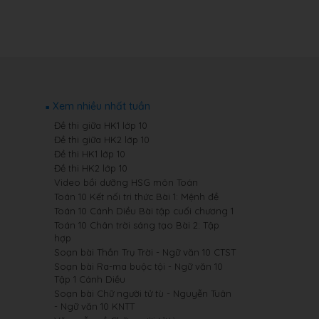
Xem nhiều nhất tuần
Đề thi giữa HK1 lớp 10
Đề thi giữa HK2 lớp 10
Đề thi HK1 lớp 10
Đề thi HK2 lớp 10
Video bồi dưỡng HSG môn Toán
Toán 10 Kết nối tri thức Bài 1: Mệnh đề
Toán 10 Cánh Diều Bài tập cuối chương 1
Toán 10 Chân trời sáng tạo Bài 2: Tập
hợp
Soạn bài Thần Trụ Trời - Ngữ văn 10 CTST
Soạn bài Ra-ma buộc tội - Ngữ văn 10
Tập 1 Cánh Diều
Soạn bài Chữ người tử tù - Nguyễn Tuân
- Ngữ văn 10 KNTT