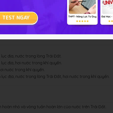
ế độ nước sông.
lục địa, nước trong lòng Trái Đất.
lục địa, hơi nước trong khí quyển.
hơi nước trong khí quyển.
lục địa, nước trong lòng Trái Đất, hơi nước trong khí quyển.
ần hoàn nhỏ và vòng tuần hoàn lớn của nước trên Trái Đất.