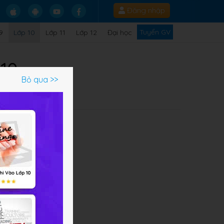
Đăng nhập
Tuyển GV
9
Lớp 10
Lớp 11
Lớp 12
Đại học
 10
Bỏ qua >>
Một