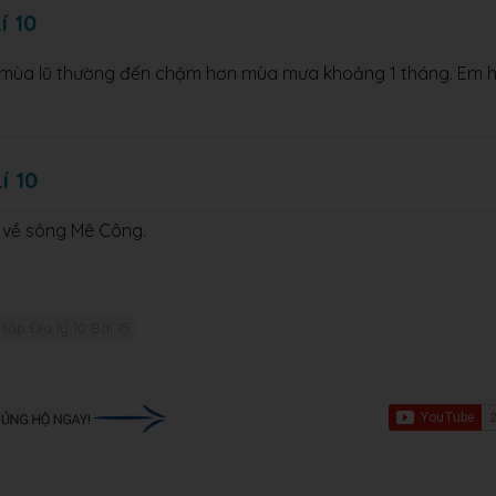
í 10
ất mùa lũ thường đến chậm hơn mùa mưa khoảng 1 tháng. Em 
í 10
n về sông Mê Công.
 tập Địa lý 10 Bài 15