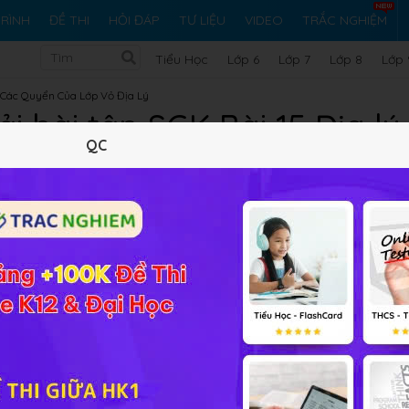
RÌNH
ĐỀ THI
HỎI ĐÁP
TƯ LIỆU
VIDEO
TRẮC NGHIỆM
Tiểu Học
Lớp 6
Lớp 7
Lớp 8
Lớp 
t. Các Quyển Của Lớp Vỏ Địa Lý
ải bài tập SGK Bài 15 Địa lý
QC
Lý thuyết
10
Trắc nghiệm
13
BT SGK
26
FAQ
y quyển. Một số nhân tố ảnh hưởng tới chế độ nước sông. 
 hiểu bài nhanh hơn và phương pháp học tốt hơn.
n Trái Đất tham gia vào nhiều vòng tuần hoàn, cuối cùng trở