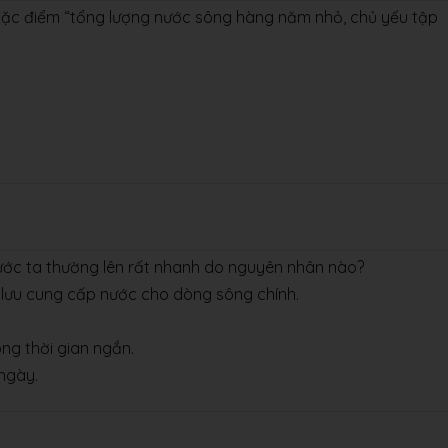
 đặc điểm “tổng lượng nước sông hàng năm nhỏ, chủ yếu tập
ước ta thường lên rất nhanh do nguyên nhân nào?
ụ lưu cung cấp nước cho dòng sông chính.
ong thời gian ngắn.
 ngày.