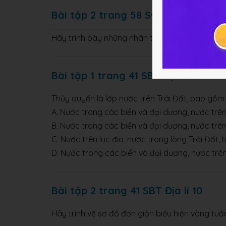
Bài tập 2 trang 58 SGK Địa lý 10
Hãy trình bày những nhân tố ảnh hưởng tới ch
Bài tập 1 trang 41 SBT Địa lí 10
Thủy quyển là lớp nước trên Trái Đất, bao gồm:
A. Nước trong các biển và đại dương, nước trên 
B. Nước trong các biển và đại dương, nước trên 
C. Nước trên lục địa, nước trong lòng Trái Đất, 
D. Nước trong các biển và đại dương, nước trên 
Bài tập 2 trang 41 SBT Địa lí 10
Hãy trình vẽ sơ đồ đơn giản biểu hiện vòng tu