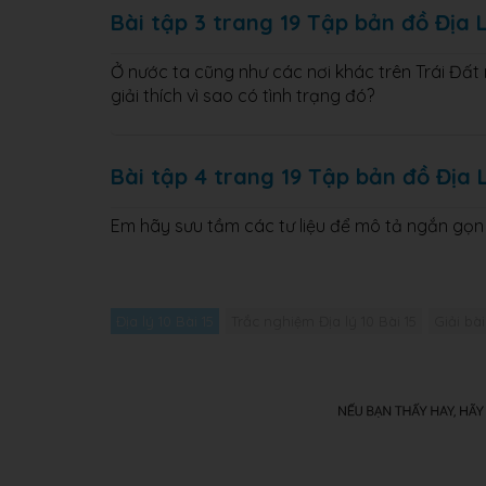
Bài tập 3 trang 19 Tập bản đồ Địa L
Ở nước ta cũng như các nơi khác trên Trái Đ
giải thích vì sao có tình trạng đó?
Bài tập 4 trang 19 Tập bản đồ Địa L
Em hãy sưu tầm các tư liệu để mô tả ngắn gọ
Địa lý 10 Bài 15
Trắc nghiệm Địa lý 10 Bài 15
Giải bài