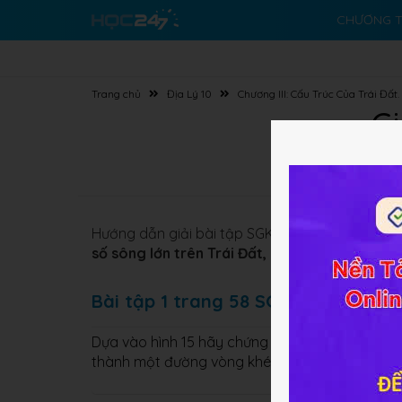
CHƯƠNG T
Trang chủ
Địa Lý 10
Chương III: Cấu Trúc Của Trái Đấ
Gi
Hướng dẫn giải bài tập SGK
Địa lý 10 Bài 15
​
Thủ
số sông lớn trên Trái Đất,
giúp các em có thể
Bài tập 1 trang 58 SGK Địa lý 10
Dựa vào hình 15 hãy chứng minh rằng: nước trê
thành một đường vòng khép kín.