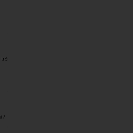
 trả
ất?