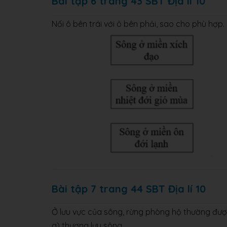
Bài tập 6 trang 43 SBT Địa lí 10
Nối ô bên trái với ô bên phải, sao cho phù hợp.
Bài tập 7 trang 44 SBT Địa lí 10
Ở lưu vực của sông, rừng phòng hộ thường đượ
a) thượng lưu sông.