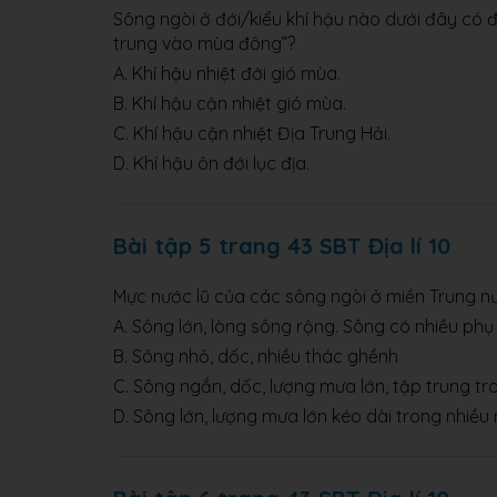
Sông ngòi ở đới/kiểu khí hậu nào dưới đây có
trung vào mùa đông”?
A. Khí hậu nhiệt đới gió mùa.
B. Khí hậu cận nhiệt gió mùa.
C. Khí hậu cận nhiệt Địa Trung Hải.
D. Khí hậu ôn đới lục địa.
Bài tập 5 trang 43 SBT Địa lí 10
Mực nước lũ của các sông ngòi ở miền Trung n
A. Sông lớn, lòng sông rộng. Sông có nhiều ph
B. Sông nhỏ, dốc, nhiều thác ghềnh
C. Sông ngắn, dốc, lượng mưa lớn, tập trung tr
D. Sông lớn, lượng mưa lớn kéo dài trong nhiều