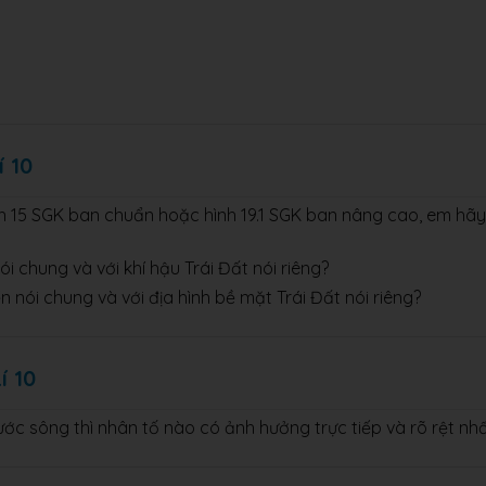
í 10
h 15 SGK ban chuẩn hoặc hình 19.1 SGK ban nâng cao, em hãy
ói chung và với khí hậu Trái Đất nói riêng?
n nói chung và với địa hình bề mặt Trái Đất nói riêng?
í 10
c sông thì nhân tố nào có ảnh hưởng trực tiếp và rõ rệt nh