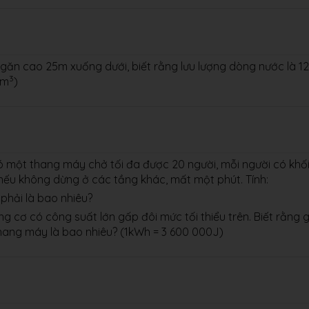
ăn cao 25m xuống dưới, biết rằng lưu lượng dòng nước là 1
3
/m
)
ó một thang máy chở tối đa được 20 người, mỗi người có khố
 nếu không dừng ở các tầng khác, mất một phút. Tính:
phải là bao nhiêu?
 cơ có công suất lớn gấp đôi mức tối thiểu trên. Biết rằng g
 thang máy là bao nhiêu? (1kWh = 3 600 000J)