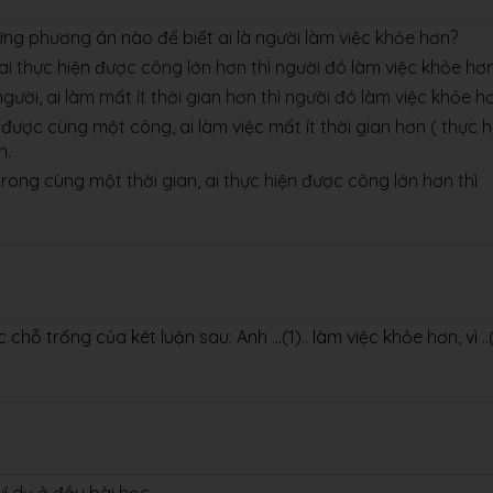
ng phương án nào để biết ai là người làm việc khỏe hơn?
ai thực hiện được công lớn hơn thì người đó làm việc khỏe hơn
gười, ai làm mất ít thời gian hơn thì người đó làm việc khỏe h
 được cùng một công, ai làm việc mất ít thời gian hơn ( thực h
n.
rong cùng một thời gian, ai thực hiện được công lớn hơn thì
ỗ trống của két luận sau: Anh ...(1).. làm việc khỏe hơn, vì ..(2