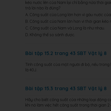
kéo nước lên của Nam lại chỉ bằng nửa thời gi
trả lời nào là đúng?
A. Công suất của Long lớn hơn vì gàu nước củ
B. Công suất của Nam lớn hơn vì thời gian kéo
C. Công suất của Nam và Long là như nhau.
D. Không thể so sánh được.
Bài tập 15.2 trang 43 SBT Vật lý 8
Tính công suất của một người đi bộ, nếu tron
là 40J.
Bài tập 15.3 trang 43 SBT Vật lý 8
Hãy cho biết công suất của những loại động c
khi nó làm việc hết công suất trong thời gian 2 