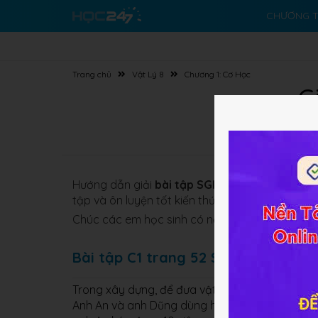
CHƯƠNG T
Trang chủ
Vật Lý 8
Chương 1: Cơ Học
G
Hướng dẫn giải
bài tập SGK
Vật lý 8 Bài 15
Côn
tập và ôn luyện tốt kiến thức.
Chúc các em học sinh có nền tảng kiến thức Vật
Bài tập C1 trang 52 SGK Vật lý 8
Trong xây dựng, để đưa vật liệu lên cao người 
Anh An và anh Dũng dùng hệ thống này đưa gạch