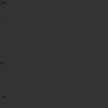
 Câu
.
ông
ô đó