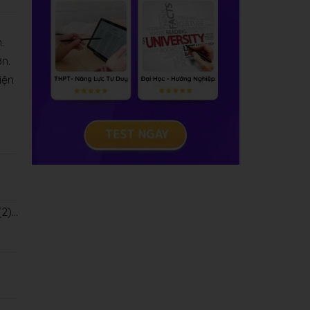
.
ơn.
iện
)...