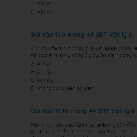
C. 600 W
D. 300 W
Bài tập 15.9 trang 44 SBT Vật lý 8
Cần cẩu thứ nhất nâng một vật nặng 4000N lên
lên cao 4 m trong vòng 2 giây. So sánh công s
A. ℘
> ℘
1
2
B. ℘
= ℘
1
2
C. ℘
< ℘
1
2
D. Không đủ dữ kiện so sánh
Bài tập 15.10 trang 44 SBT Vật lý 8
3
Một thác nước cao 120m có lưu lượng 50 m
/s
mà ta có thể khai thác được của thác nước. G