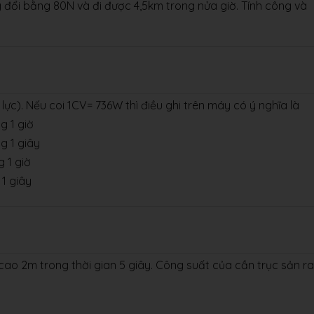
 đổi bằng 80N và đi được 4,5km trong nửa giờ. Tính công và
ực). Nếu coi 1CV= 736W thì điều ghi trên máy có ý nghĩa là
g 1 giờ
g 1 giây
 1 giờ
 1 giây
ao 2m trong thời gian 5 giây. Công suất của cần trục sản ra