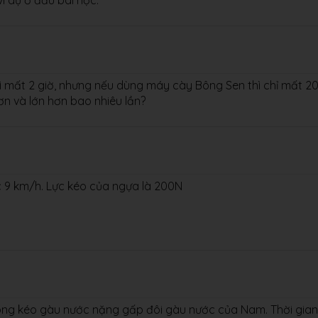
í dụ ở đầu bài học.
ì mất 2 giờ, nhưng nếu dùng máy cày Bông Sen thì chỉ mất 2
ơn và lớn hơn bao nhiêu lần?
c 9 km/h. Lực kéo của ngựa là 200N
Long kéo gàu nước nặng gấp đôi gàu nước của Nam. Thời gian