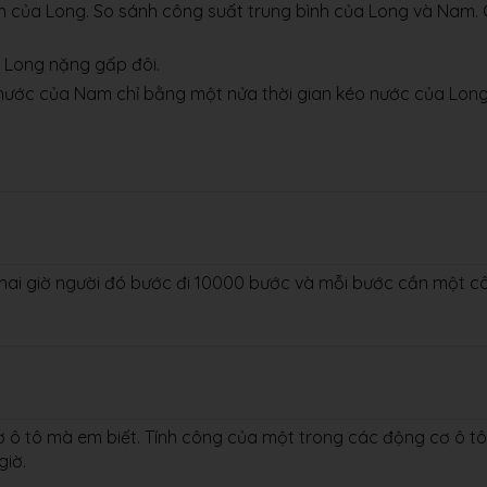
an của Long. So sánh công suất trung bình của Long và Nam.
a Long nặng gấp đôi.
 nước của Nam chỉ bằng một nửa thời gian kéo nước của Long
g hai giờ người đó bước đi 10000 bước và mỗi bước cần một c
ơ ô tô mà em biết. Tính công của một trong các động cơ ô t
giờ.