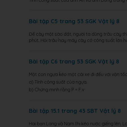
Tính công suất của anh An và anh Dũng trong v
Bài tập C5 trang 53 SGK Vật lý 8
Để cày một sào đất, người ta dùng trâu cày th
phút. Hỏi trâu hay máy cày có công suất lớn h
Bài tập C6 trang 53 SGK Vật lý 8
Một con ngựa kéo một cái xe đi đều với vận tố
a) Tính công suất của ngựa.
b) Chứng minh rằng P = F.v
Bài tập 15.1 trang 43 SBT Vật lý 8
Hai bạn Long và Nam thi kéo nước giếng lên. 