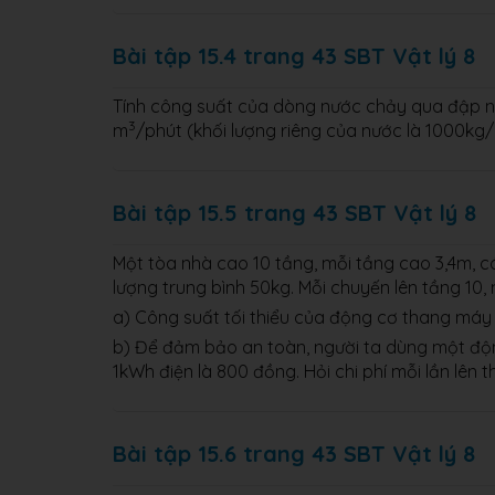
Bài tập 15.4 trang 43 SBT Vật lý 8
Tính công suất của dòng nước chảy qua đập ng
3
m
/phút (khối lượng riêng của nước là 1000kg
Bài tập 15.5 trang 43 SBT Vật lý 8
Một tòa nhà cao 10 tầng, mỗi tầng cao 3,4m, c
lượng trung bình 50kg. Mỗi chuyến lên tầng 10,
a) Công suất tối thiểu của động cơ thang máy 
b) Để đảm bảo an toàn, người ta dùng một động
1kWh điện là 800 đồng. Hỏi chi phí mỗi lần lên
Bài tập 15.6 trang 43 SBT Vật lý 8