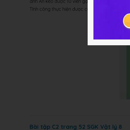
anh An kéo được 10 viên gạch mất 50 giây. Còn
Tính công thực hiện được của anh An và anh D
Bài tập C2 trang 52 SGK Vật lý 8