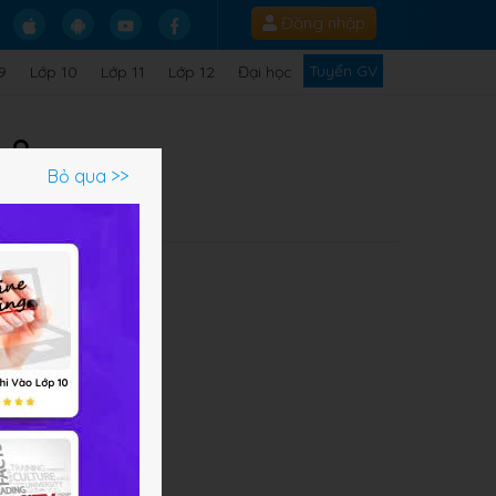
Đăng nhập
Tuyển GV
9
Lớp 10
Lớp 11
Lớp 12
Đại học
 8
Bỏ qua >>
Q
.