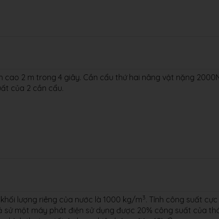
 cao 2 m trong 4 giây. Cần cẩu thứ hai nâng vật nặng 2000
uất của 2 cần cẩu.
3
, khối lượng riêng của nước là 1000 kg/m
. Tính công suất cực
iả sử một máy phát điện sử dụng được 20% công suất của th