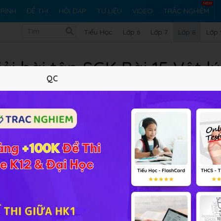
RÌNH
ĐỀ THI
HỎI ĐÁP
TƯ LIỆU
VIDEO
TRẮC NGHIỆM
Tiểu Học
Lớp 6
Lớp 7
Lớp 8
Lớp 
iải bài tập SGK Bài 15 Vật lý
QC
Lý thuyết
10
Trắc nghiệm
17
BT SGK
382
FA
g suất
giúp các em học sinh năm vững phương pháp giải bài
 lý thật tốt nhé!
ta thường dùng dây kéo vắt qua ròng rọc cố định như hình 15.1
 lên tầng hai, cao 4m, mỗi viên gạch đều nạng 16N. Mỗi lần