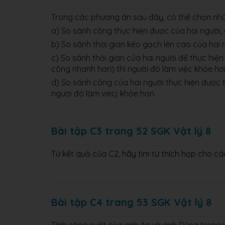
Trong các phương án sau đây, có thể chọn nhữ
a) So sánh công thực hiện được của hai người, 
b) So sánh thời gian kéo gạch lên cao của hai n
c) So sánh thời gian của hai người để thực hiện
công nhanh hơn) thì người đó làm việc khỏe hơ
d) So sánh công của hai người thực hiện được t
người đó làm viecj khỏe hơn.
Bài tập C3 trang 52 SGK Vật lý 8
Từ kết quả của C2, hãy tìm từ thích hợp cho các ch
Bài tập C4 trang 53 SGK Vật lý 8