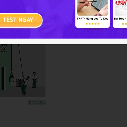
 anh Dũng mỗi lần kéo được 15 viên gạch mất 60 giây.
ũng.