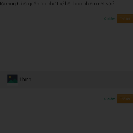
6
 Hỏi may
6
bộ quần áo như thế hết bao nhiêu mét vải?
Trả lời
0 điểm
1 hình
Trả lời
0 điểm