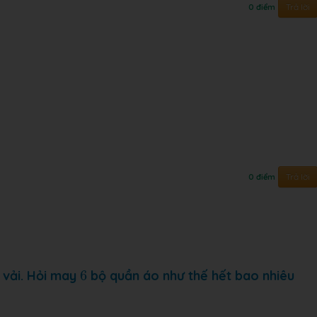
Trả lời
0 điểm
Trả lời
0 điểm
m
6
vải. Hỏi may
6
bộ quần áo như thế hết bao nhiêu