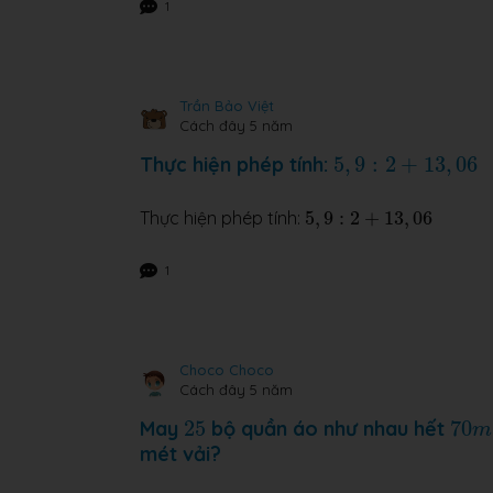
1
Trần Bảo Việt
Cách đây 5 năm
5
,
9
:
2
+
13
,
06
Thực hiện phép tính:
5
,
9
:
2
+
13
,
06
5
,
9
:
2
+
13
,
06
Thực hiện phép tính:
5
,
9
:
2
+
13
,
06
1
Choco Choco
Cách đây 5 năm
25
70
May
25
bộ quần áo như nhau hết
70
m
mét vải?