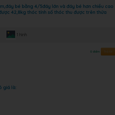
0m,đáy bé bằng 4/5đáy lớn và đáy bé hơn chiều cao
ược 42,8kg thóc tính số thóc thu được trên thửa
1 hình
Trả lời
0 điểm
 giá là: