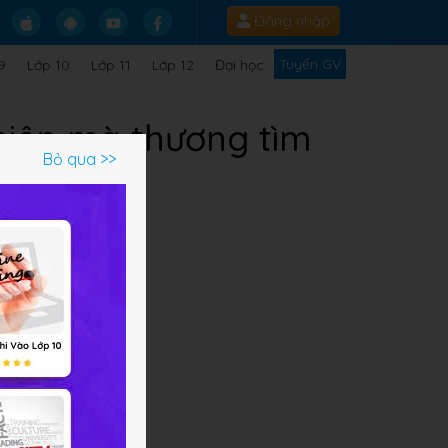
Đăng nhập
Tuyển GV
9
Lớp 10
Lớp 11
Lớp 12
Đại học
nhiên mà thương tìm
Bỏ qua >>
ến