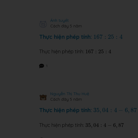
Ánh tuyết
Cách đây 5 năm
167
:
25
:
4
Thực hiện phép tính:
167
:
25
:
4
167
:
25
:
4
Thực hiện phép tính:
167
:
25
:
4
1
Nguyễn Thị Thu Huệ
Cách đây 5 năm
35
,
04
:
4
−
6
,
87
Thực hiện phép tính:
35
,
04
:
4
−
6
,
87
35
,
04
:
4
−
6
,
87
Thực hiện phép tính:
35
,
04
:
4
−
6
,
87