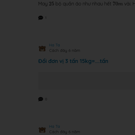
25
70
m
May
25
bộ quần áo như nhau hết
70
vải.
m
1
Ha Ta
Cách đây 6 năm
Đổi đơn vị 3 tấn 15kg=....tấn
0
Ha Ta
Cách đây 6 năm