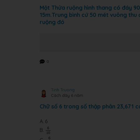
Một Thửa ruộng hình thang có đáy 9
15m.Trung bình cứ 50 mét vuông thu đ
ruộng đó
0
Tinh Truong
Cách đây 6 năm
Chữ số 6 trong số thập phân 23,671 có
A. 6
6
10
6
B.
10
6
100
6