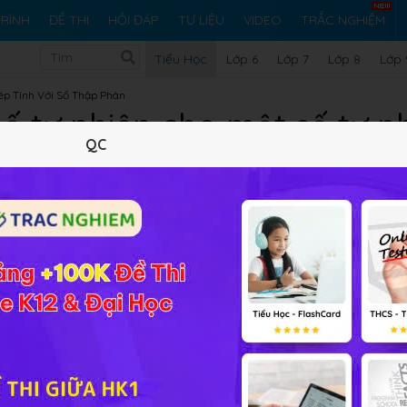
RÌNH
ĐỀ THI
HỎI ĐÁP
TƯ LIỆU
VIDEO
TRẮC NGHIỆM
Tiểu Học
Lớp 6
Lớp 7
Lớp 8
Lớp 
ép Tính Với Số Thập Phân
ố tự nhiên cho một số tự 
QC
được là một số thập phân
Lý thuyết
10
Trắc nghiệm
7
BT SGK
10
FAQ
n hay muốn chia sẻ trong quá trình làm bài tập liên quan đ
iên mà thương tìm được là một số thập phân
Chia một số tự
ợc là một số thập phân
hãy đặt câu hỏi ở đây cộng đồng