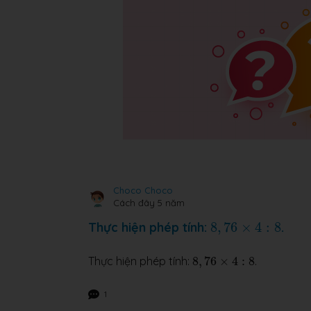
Choco Choco
Cách đây 5 năm
8
,
76
×
4
:
8
Thực hiện phép tính:
8
,
76
×
4
:
8
.
8
,
76
×
4
:
8
Thực hiện phép tính:
8
,
76
×
4
:
8
.
1