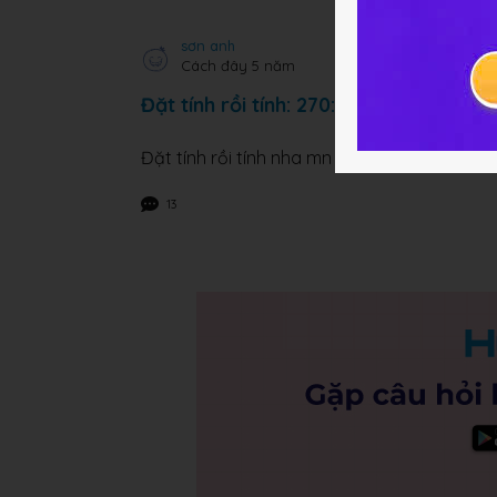
sơn anh
Cách đây 5 năm
Đặt tính rồi tính: 270: 10,8=
Đặt tính rồi tính nha mn
13