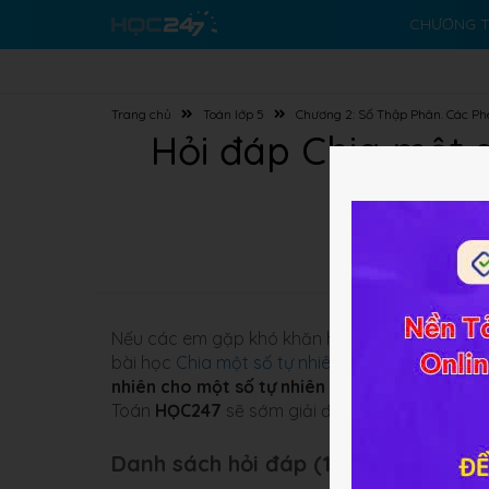
CHƯƠNG T
Trang chủ
Toán lớp 5
Chương 2: Số Thập Phân. Các Ph
Hỏi đáp Chia một s
Nếu các em gặp khó khăn hay có những bài toá
bài học
Chia một số tự nhiên cho một số tự nh
nhiên cho một số tự nhiên mà thương tìm đư
Toán
HỌC247
sẽ sớm giải đáp cho các em.
Danh sách hỏi đáp (10 câu):