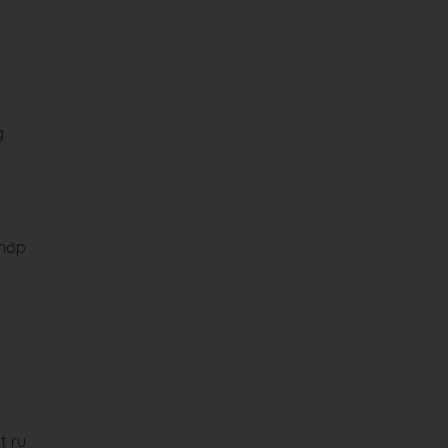
.
chớp
t ru