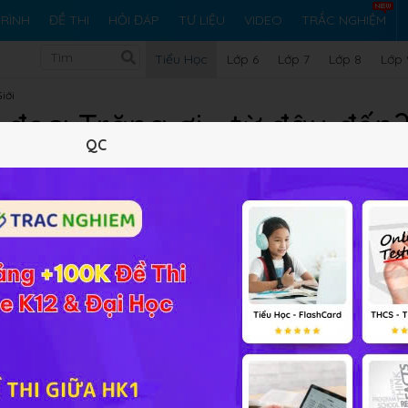
RÌNH
ĐỀ THI
HỎI ĐÁP
TƯ LIỆU
VIDEO
TRẮC NGHIỆM
Tiểu Học
Lớp 6
Lớp 7
Lớp 8
Lớp 
iới
đọc: Trăng ơi... từ đâu đến?
QC
Lý thuyết
0
FAQ
âu đến?,
giúp các em biết cách đọc lưu loát một bài thơ. Bướ
yêu mến, sự gần gũi của tác giả với ánh trăng, sự cảm nhận 