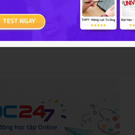
n?
âu đến?