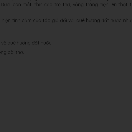
Dưới con mắt nhìn của trẻ thơ, vầng trăng hiện lên thật 
ể hiện tình cảm của tác giả đối với quê hương đất nước như
o về quê hương đất nước.
òng bài thơ.