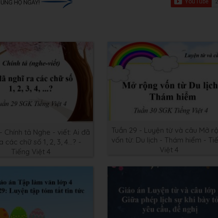
Tuần 29 - Luyện từ và câu Mở r
- Chính tả Nghe - viết: Ai đã
vốn từ: Du lịch - Thám hiểm - Ti
a các chữ số 1, 2, 3, 4...? -
Việt 4
Tiếng Việt 4