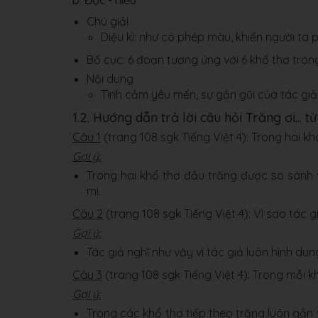
b. Đọc - hiểu
Chú giải
Diệu kì: như có phép màu, khiến người ta p
Bố cục: 6 đoạn tương ứng với 6 khổ thơ trong
Nội dung
Tình cảm yêu mến, sự gần gũi của tác gi
1.2. Hướng dẫn trả lời câu hỏi Trăng ơi... 
Câu 1
(trang 108 sgk Tiếng Việt 4): Trong hai k
Gợi ý:
Trong hai khổ thơ đầu trăng được so sánh 
mi.
Câu 2
(trang 108 sgk Tiếng Việt 4):
Vì sao tác g
Gợi ý:
Tác giả nghĩ như vậy vì tác giả luôn hình du
Câu 3
(trang 108 sgk Tiếng Việt 4):
Trong mỗi kh
Gợi ý:
Trong các khổ thơ tiếp theo trăng luôn gắn v