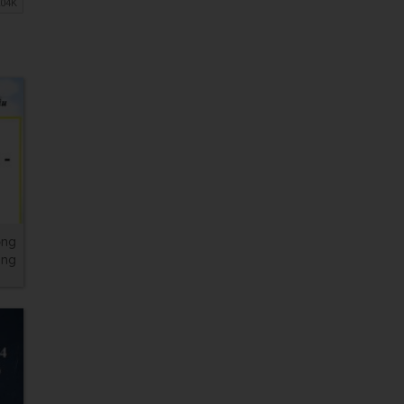
ộng
ếng