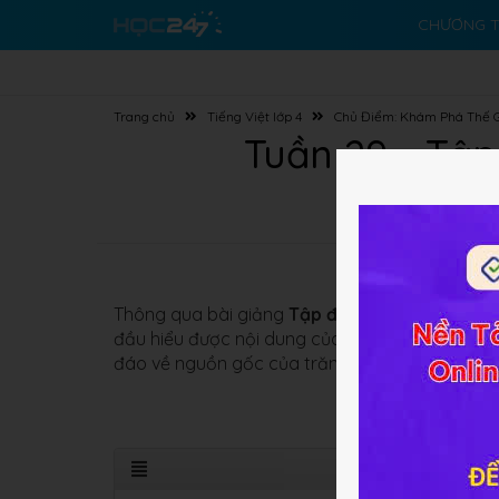
CHƯƠNG T
Trang chủ
Tiếng Việt lớp 4
Chủ Điểm: Khám Phá Thế G
Tuần 29 - Tập 
Thông qua bài giảng
Tập đọc: Trăng ơi... từ đ
đầu hiểu được nội dung của bài thơ: Tình cảm 
đáo về nguồn gốc của trăng.