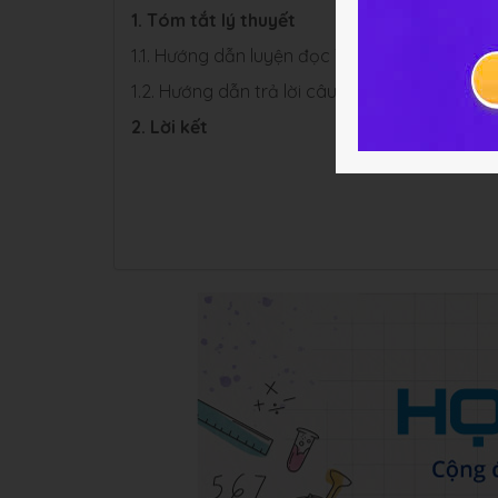
1. Tóm tắt lý thuyết
1.1. Hướng dẫn luyện đọc Trăng ơi... từ đâu đế
1.2. Hướng dẫn trả lời câu hỏi Trăng ơi... từ đ
2. Lời kết