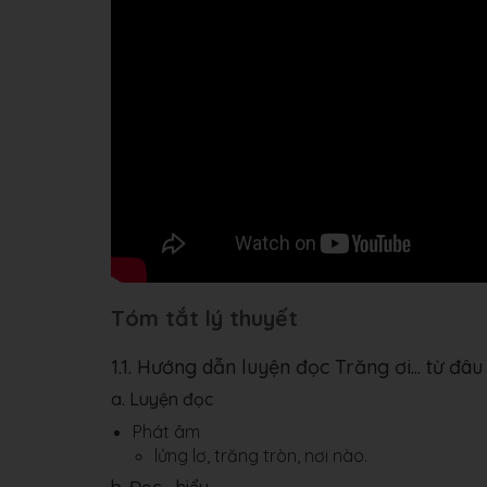
Tóm tắt lý thuyết
1.1. Hướng dẫn luyện đọc Trăng ơi... từ đâ
a. Luyện đọc
Phát âm
lửng lơ, trăng tròn, nơi nào.