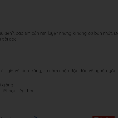
đâu đến?, các em cần rèn luyện những kĩ năng cơ bản nhất. 
 bài đọc:
tác giả với ánh trăng, sự cảm nhận độc đáo về nguồn gốc
i giảng
 tiết học tiếp theo.