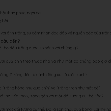
hải thán phục, ngợi ca.
 bài.
ả với ánh trăng, sự cảm nhận độc đáo về nguồn gốc của trăng
từ đâu đến?
hổ thơ đầu trăng được so sánh với những gì?
với quả chín treo trước nhà và như mắt cá chẳng bao giờ 
iả nghĩ trăng đến từ cánh đồng xa, từ biển xanh?
ng “trăng hồng như quả chín” và “trăng tròn như mắt cá”.
ổ thơ tiếp theo, trăng gắn với một đối tượng cụ thể nào?
ới một đối tượng cụ thể. Đó là sân chơi, quả bóng. Lời mẹ há