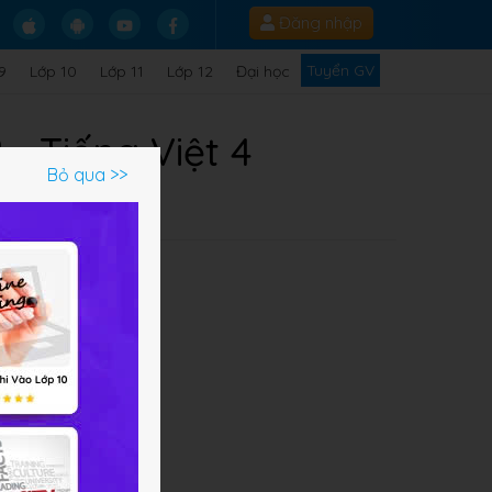
Đăng nhập
Tuyển GV
9
Lớp 10
Lớp 11
Lớp 12
Đại học
 - Tiếng Việt 4
Bỏ qua >>
c
độc