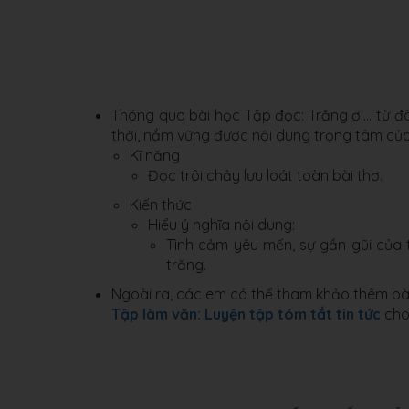
Thông qua bài học Tập đọc: Trăng ơi... từ 
thời, nắm vững được nội dung trọng tâm của
Kĩ năng
Đọc trôi chảy lưu loát toàn bài thơ.
Kiến thức
Hiểu ý nghĩa nội dung:
Tình cảm yêu mến, sự gần gũi của 
trăng.
Ngoài ra, các em có thể tham khảo thêm bà
Tập làm văn: Luyện tập tóm tắt tin tức
cho