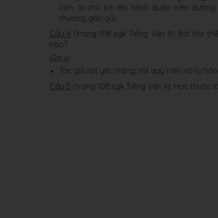
con, là chú bộ đội hành quân trên đường. 
thương, gần gũi.
Câu 4
(trang 108 sgk Tiếng Việt 4):
Bài thơ th
nào?
Gợi ý:
Tác giả rất yêu trăng, rất quý mến và tự hà
Câu 5
(trang 108 sgk Tiếng Việt 4): Học thuộc l