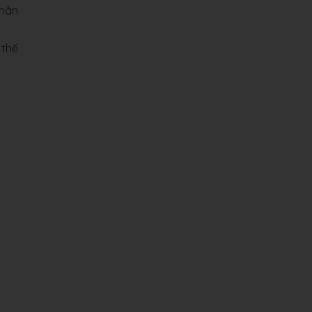
thân
 thế