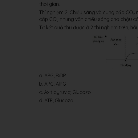
thời gian.
Thí nghiệm 2: Chiếu sáng và cung cấp CO
m
2
cấp CO
nhưng vẫn chiếu sáng cho chậu cây
2
Từ kết quả thu được ở 2 thí nghiệm trên, hãy 
a. APG; RiDP
b. APG; AlPG
c. Axit pyruvic; Glucozo
d. ATP; Glucozo