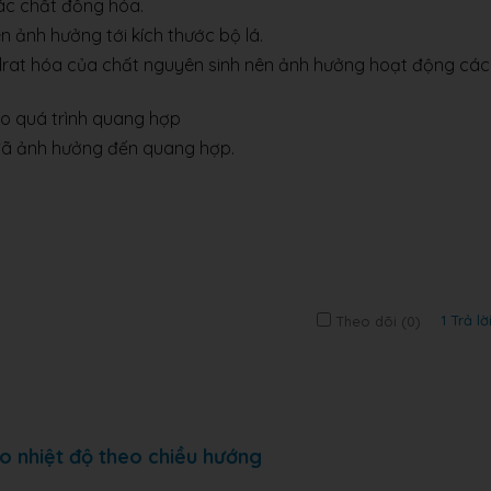
ác chất đồng hóa.
n ảnh hưởng tới kích thước bộ lá.
drat hóa của chất nguyên sinh nên ảnh hưởng hoạt động các
cho quá trình quang hợp
y đã ảnh hưởng đến quang hợp.
1 Trả lờ
Theo dõi (
0
)
o nhiệt độ theo chiều hướng