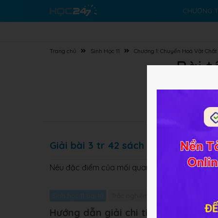
CHƯƠNG T
Trang chủ
Sinh Học 11
Chương 1: Chuyển Hoá Vật Chấ
Bài t
Giải bài 3 tr 42 sách GK Sinh lớp 11 
Nêu đặc điểm của mối quan hệ giữa nhiệt độ 
Sinh học 11 Bài 10
Trắc nghiệm Sinh học 11 Bài 10
Gi
Hướng dẫn giải chi tiết bài 3