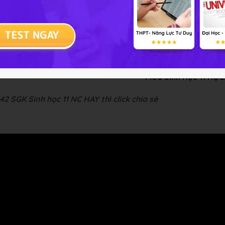
quang hợp: Hệ số nhiệt Q
đối với pha sáng 1,1 - 1,4; đối với pha
10
chặt chẽ vào nhiệt độ.
eo chiều hướng: khi nhiệt độ tăng thì cường độ quang hợp tă
C rồi sau đó giảm mạnh đến 0.
-- Mod Sinh Học 11 HỌ
2 SGK Sinh học 11 NC HAY thì click chia sẻ