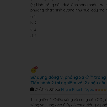
(4) Nhà trồng cây dưới ánh sáng nhân tạo 
phương pháp sinh dưỡng như nuôi cấy mô, t
a. 1
b. 2
c. 3
d. 4
C
14
14
Sử dụng đồng vị phóng xạ
tron
C
Tiến hành 2 thí nghiệm với 2 chậu cây 
24/01/2021
bởi
Phạm Khánh Ngọc
Thí nghiệm 1: Chiếu sáng và cung cấp CO
đ
2
sáng và cung cấp CO
có chứa đồng vị phó
2