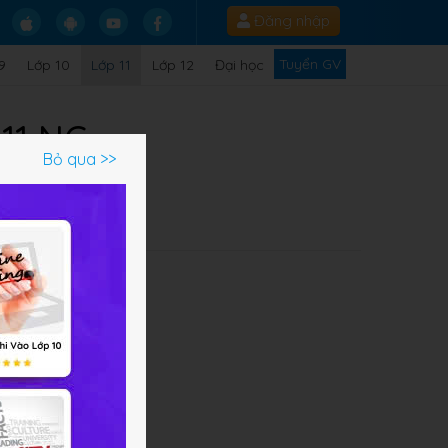
Đăng nhập
Tuyển GV
9
Lớp 10
Lớp 11
Lớp 12
Đại học
 11 NC
Bỏ qua >>