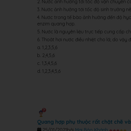
2. Nước ảnh hưởng tới tốc độ vận chuyển c
3. Nước ảnh hưởng tới tốc độ sinh trưởng nê
4. Nước trong tế bào ảnh hưởng đến độ hy
enzim quang hợp.
5. Nước là nguyên liệu trực tiếp cung cấp 
6. Thoát hơi nước điều nhiệt cho lá; do vậ
a. 1,2,3,5,6
b. 2,4,5,6
c. 1,3,4,5,6
d. 1,2,3,4,5,6
Quang hợp phụ thuộc rất chặt chẽ và
25/01/2021
bởi
Mai Bảo Khánh