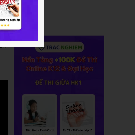
 tối
ng
C247