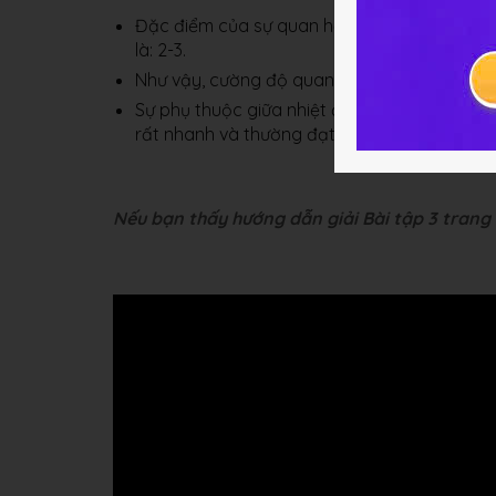
Đặc điểm của sự quan hệ giữa nhiệt độ với 
là: 2-3.
Như vậy, cường độ quang hợp phụ thuộc rất 
Sự phụ thuộc giữa nhiệt độ và quang hợp th
rất nhanh và thường đạt cực đại ở 25 - 35°
Nếu bạn thấy hướng dẫn giải Bài tập 3 trang 4