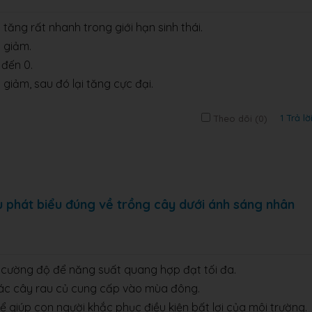
tăng rất nhanh trong giới hạn sinh thái.
p giảm.
 đến 0.
 giảm, sau đó lại tăng cực đại.
1 Trả lờ
Theo dõi (
0
)
u phát biểu đúng về trồng cây dưới ánh sáng nhân
h cường độ để năng suất quang hợp đạt tối đa.
các cây rau củ cung cấp vào mùa đông.
ể giúp con người khắc phục điều kiện bất lợi của môi trường.