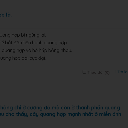
p là:
uang hợp bị ngừng lại.
thể bắt đầu tiến hành quang hợp.
độ quang hợp và hô hấp bằng nhau.
uang hợp đại cực đại.
1 Trả lờ
Theo dõi (
0
)
hông chỉ ở cường độ mà còn ở thành phần quang
ứu cho thấy, cây quang hợp mạnh nhất ở miền ánh