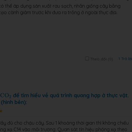
có thể áp dụng sản xuất rau sạch, nhân giống cây bằng
ạo cành giâm trước khi đưa ra trồng ở ngoài thực địa.
1 Trả lờ
Theo dõi (
0
)
C
O
2
g
C
O
để tìm hiểu về quá trình quang hợp ở thực vật.
2
(hình bên):
ầy đủ cho chậu cây. Sau 1 khoảng thời gian thì không chiếu
ng xạ C14 vào môi trường. Quan sát tín hiệu phóng xạ theo