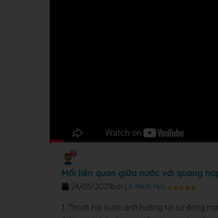
Mối liên quan giữa nước với quang hợp
24/01/2021
bởi
Lê Minh Hải
1. Thoát hơi nước ảnh hưởng tới sự đóng mở