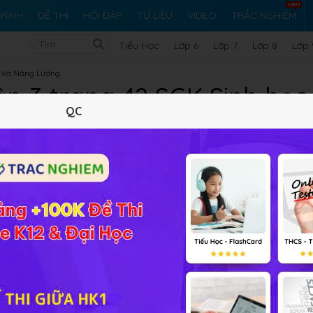
RÌNH
ĐỀ THI
HỎI ĐÁP
TƯ LIỆU
VIDEO
TRẮC NGHIỆM
Tiểu Học
Lớp 6
Lớp 7
Lớp 8
Lớp 
t Và Năng Lượng
ập 3 trang 42 SGK Sinh học
QC
10 trắc nghiệm
11 bài tập SGK
110 hỏi đáp
Lý thuyết
10
Trắc nghiệm
11
BT SGK
110
FAQ
NC
và quang hợp?
ải bài tập Sinh học 11 Bài 10