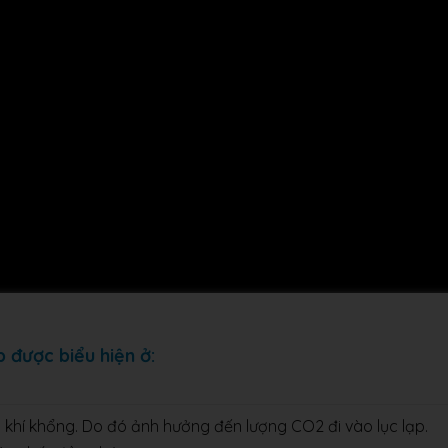
 được biểu hiện ở:
 khí khổng. Do đó ảnh hưởng đến lượng CO2 đi vào lục lạp.