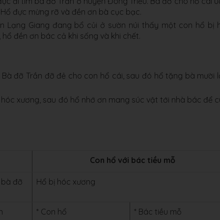
đực đi tìm bà đỡ Trần ở huyện Đông Triều. Bà đỡ cho hổ cái 
 Hổ đực mừng rỡ và đền ơn bà cục bạc.
ện Lạng Giang đang bổ củi ở sườn núi thấy một con hổ bị
 hổ đền ơn bác cả khi sống và khi chết.
": Bà đỡ Trần đỡ đẻ cho con hổ cái, sau đó hổ tặng bà mười 
 bị hóc xương, sau đó hổ nhớ ơn mang súc vật tới nhà bác để 
Con hổ với bác tiều mỗ
m bà đỡ
Hổ bị hóc xương
n
* Con hổ
* Bác tiều mỗ