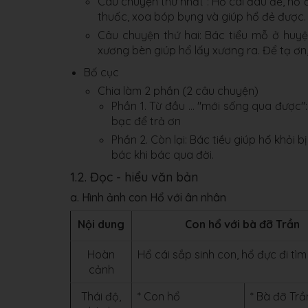
Câu chuyện thứ nhất : Hổ cái đau đẻ, hổ 
thuốc, xoa bóp bụng và giúp hổ đẻ được.
Câu chuyện thứ hai: Bác tiểu mỗ ở huy
xương bèn giúp hổ lấy xương ra. Để tạ ơn,
Bố cục
Chia làm 2 phần (2 câu chuyện)
Phần 1. Từ đầu ... "mới sống qua được
bạc để trả ơn
Phần 2. Còn lại: Bác tiều giúp hổ khỏi
bác khi bác qua đời.
1.2. Đọc - hiểu văn bản
a. Hình ảnh con Hổ với ân nhân
Nội dung
Con hổ với bà đỡ Trần
Hoàn
Hổ cái sắp sinh con, hổ đực đi tì
cảnh
Thái độ,
* Con hổ
* Bà đỡ Trầ