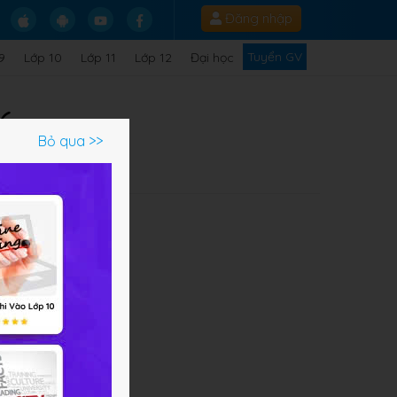
Đăng nhập
Tuyển GV
9
Lớp 10
Lớp 11
Lớp 12
Đại học
6
Bỏ qua >>
c