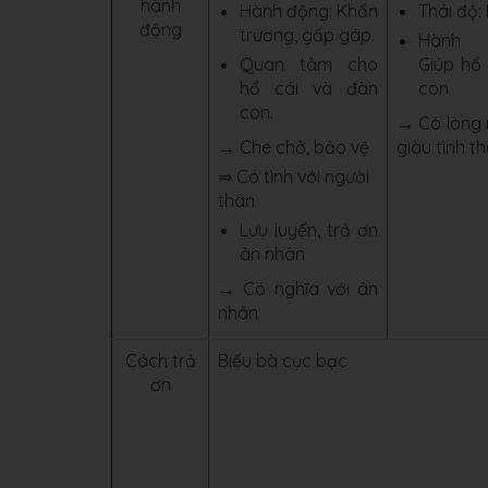
hành
Hành động: Khẩn
Thái độ:
động
trương, gấp gáp.
Hành 
Quan tâm cho
Giúp hổ 
hổ cái và đàn
con
con.
→ Có lòng 
→ Che chở, bảo vệ
giàu tình t
⇒ Có tình với người
thân
Lưu luyến, trả ơn
ân nhân
→ Có nghĩa với ân
nhân
Cách trả
Biếu bà cục bạc
ơn