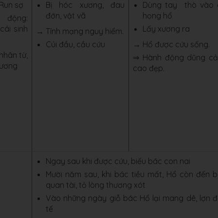
 Run sợ
Bị hóc xương, đau
Dùng tay thò vào 
đớn, vật vã
họng hổ
động:
cái sinh
Lấy xương ra
→ Tính mạng nguy hiểm.
Cúi đầu, cầu cứu
→ Hổ được cứu sống.
nhân từ,
⇒ Hành động dũng cả
hương
cao đẹp.
Ngay sau khi được cứu, biếu bác con nai
Mười năm sau, khi bác tiều mất, Hổ còn đến 
quan tài, tỏ lòng thương xót
Vào những ngày giỗ bác Hổ lại mang dê, lợn 
tế