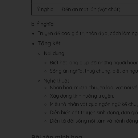
Ý nghĩa
Đền ơn một lần (vật chất)
b. Ý nghĩa
Truyện đề cao giá trị nhân đạo, cách làm ngư
Tổng kết
Nội dung
Biết hết lòng giúp đỡ những ng­ười hoạ
Sống ân nghĩa, thuỷ chung, biết ơn ngư­
Nghệ thuật
Nhân hoá, m­ượn chuyện loài vật nói về 
Xây dựng tình huống truyện.
Miêu tả nhân vật qua ngôn ngữ kể chu
Diễn biến cốt truyện sinh động, đơn giả
Diễn tả đời sống nội tâm và hành động
Bài tập minh họa