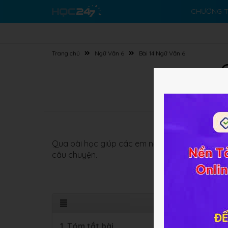
CHƯƠNG T
Trang chủ
Ngữ Văn 6
Bài 14 Ngữ Văn 6
Qua bài học giúp các em năm được
nội dung 
câu chuyện.
1. Tóm tắt bài