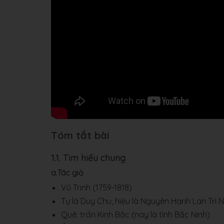
Tóm tắt bài
1.1. Tìm hiểu chung
a.Tác giả
Vũ Trinh (1759-1818)
Tự là Duy Chu, hiệu là Nguyên Hanh Lan Trì Ng
Quê: trấn Kinh Bắc (nay là tỉnh Bắc Ninh)