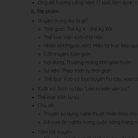
Ông đỗ hương cống năm 17 tuổi, làm quan cu
b. Tác phẩm
Truyện trung đại là gì?
Thời gian: Thế kỷ X - thế kỷ XIX.
Thể loại: Văn xuôi chữ Hán
Nhân vật(Người, vật): Miêu tả trực tiếp q
Cốt truyện: Đơn giản
Nội dung: Thường mang tính giáo huấn
Sự việc: Theo trình tự thời gian.
Thể loại: Vừa có loại truyện hư cấu, vừa có 
Xuất xứ: Trích từ tập “Lan trì kiến văn lục”
Thể loại: Văn tự sự.
Chủ đề
Truyện sử dụng nghệ thuật nhân hóa chủ 
Đề cao ân nghĩa trong cuộc sống hàng n
Tóm tắt truyện