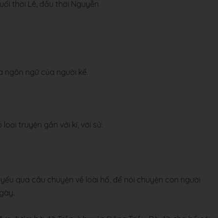
ối thời Lê, đầu thời Nguyễn
ua ngôn ngữ của người kể.
loại truyện gần với kí, với sử.
yếu qua câu chuyện về loài hổ, để nói chuyện con người
gày.