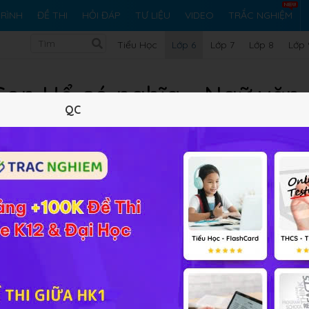
RÌNH
ĐỀ THI
HỎI ĐÁP
TƯ LIỆU
VIDEO
TRẮC NGHIỆM
Tiểu Học
Lớp 6
Lớp 7
Lớp 8
Lớp 
Con Hổ có nghĩa - Ngữ văn 
QC
Lý thuyết
Soạn bài
70
FAQ
và ý nghĩa truyện Con Hổ có nghĩa
. Rèn cách đọc và kể đượ