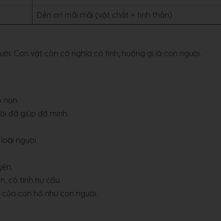
Đền ơn mãi mãi (vật chất + tinh thần)
ời: Con vật còn có nghĩa có tình, huống gì là con người.
n nạn.
ời đã giúp đỡ mình.
loài người.
yện.
n, có tính hư cấu.
 của con hổ như con người.