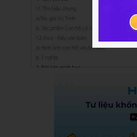
1.1. Tìm hiểu chung
a.Tác giả Vũ Trinh
b. Tác phẩm Con hổ có nghĩa
1.2. Đọc - hiểu văn bản
a. Hình ảnh con Hổ với ân nhân
b. Ý nghĩa
2. Bài tập minh họa
3. Soạn bài Con hổ có nghĩa
4. Một số bài văn mẫu về văn bản Con hổ c