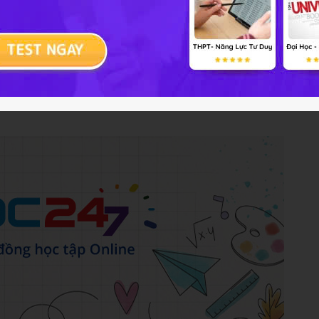
ồi trống cổ thành
ống cổ thânhf
Trả lời
10 điểm