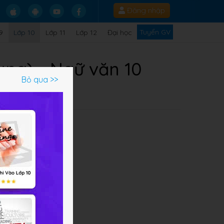
Đăng nhập
Tuyển GV
9
Lớp 10
Lớp 11
Lớp 12
Đại học
ung) - Ngữ văn 10
Bỏ qua >>
,