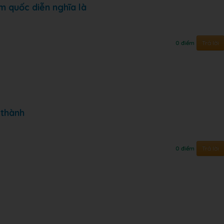
m quốc diễn nghĩa là
Trả lời
0 điểm
 thành
Trả lời
0 điểm