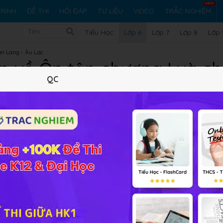
RÌNH
ĐỀ THI
HỎI ĐÁP
TƯ LIỆU
VIDEO
TRẮC NGHIỆM
Tiểu Học
Lớp 6
Lớp 7
Lớp 8
Lớp 
ăn Lang - Âu Lạc
p về Ôn tập chương I và ch
QC
Lý thuyết
10
Trắc nghiệm
14
BT SGK
136
FAQ
g II
nếu các em có những khó khăn, thắc mắc liên quan đến 
hỏi để được giải đáp thắc mắc.