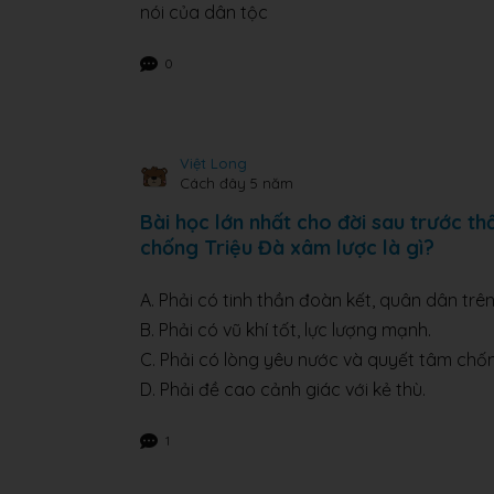
nói của dân tộc
0
Việt Long
Cách đây 5 năm
Bài học lớn nhất cho đời sau trước 
chống Triệu Đà xâm lược là gì?
A. Phải có tinh thần đoàn kết, quân dân trê
B. Phải có vũ khí tốt, lực lượng mạnh.
C. Phải có lòng yêu nước và quyết tâm chốn
D. Phải đề cao cảnh giác với kẻ thù.
1