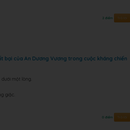
Trả lời
2 điểm
thất bại của An Dương Vương trong cuộc kháng chiến
n dưới một lòng.
g giặc.
Trả lời
0 điểm