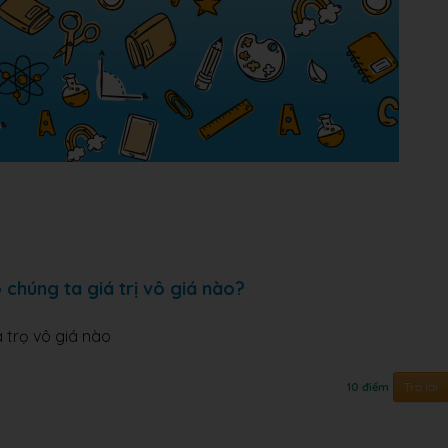
 chúng ta giá trị vô giá nào?
á trọ vô giá nào
Trả lời
10 điểm