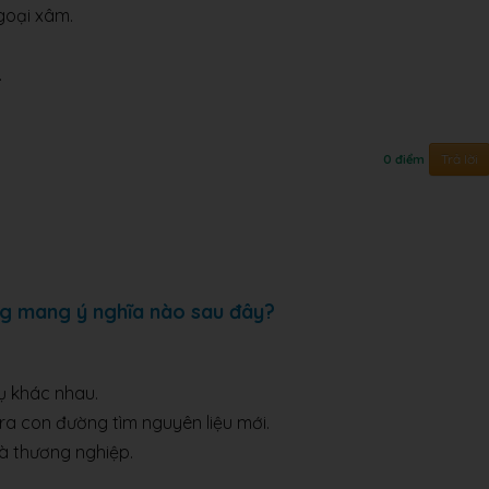
goại xâm.
.
Trả lời
0 điểm
ng mang ý nghĩa nào sau đây?
cụ khác nhau.
 ra con đường tìm nguyên liệu mới.
và thương nghiệp.