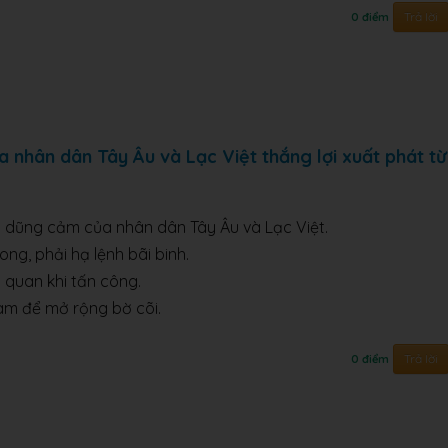
Trả lời
0 điểm
 nhân dân Tây Âu và Lạc Việt thắng lợi xuất phát từ
ấu dũng cảm của nhân dân Tây Âu và Lạc Việt.
ng, phải hạ lệnh bãi binh.
 quan khi tấn công.
am để mở rộng bờ cõi.
Trả lời
0 điểm