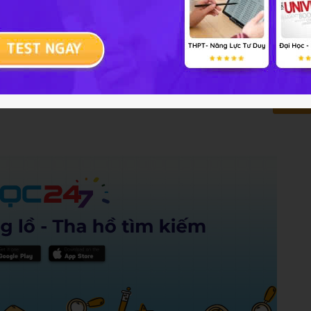
 nhân dân ta, em đã rút ra được bài học gì cho bản
dân ta, em đã rút ra được bài học gì cho bản thân
Trả lời
2 điểm