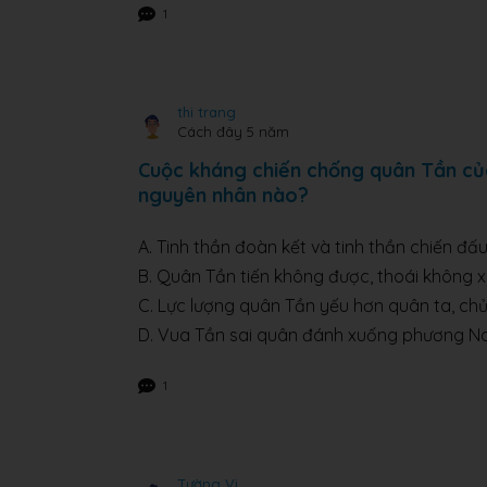
1
thi trang
Cách đây 5 năm
Cuộc kháng chiến chống quân Tần của
nguyên nhân nào?
A. Tinh thần đoàn kết và tinh thần chiến đ
B. Quân Tần tiến không được, thoái không xo
C. Lực lượng quân Tần yếu hơn quân ta, chủ
D. Vua Tần sai quân đánh xuống phương N
1
Tường Vi