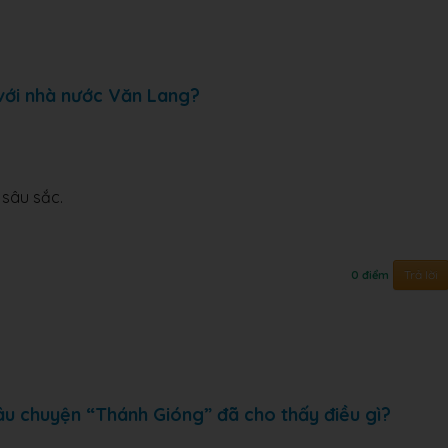
với nhà nước Văn Lang?
 sâu sắc.
Trả lời
0 điểm
âu chuyện “Thánh Gióng” đã cho thấy điều gì?