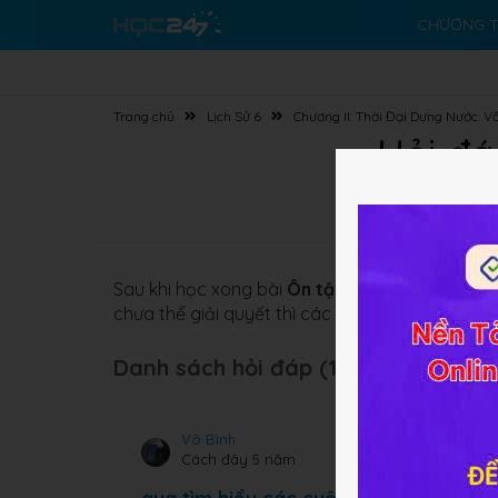
CHƯƠNG T
Trang chủ
Lịch Sử 6
Chương II: Thời Đại Dựng Nước: V
Hỏi đá
Sau khi học xong bài
Ôn tập chương I và chươn
chưa thể giải quyết thì các em có thể đặt câu 
Danh sách hỏi đáp (136 câu):
Võ Bình
Cách đây 5 năm