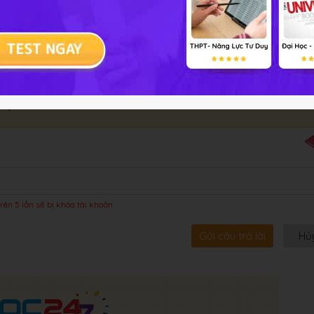
bội!
rên 5 lần sẽ bị khóa tài khoản
Gửi câu trả lời
Hủ