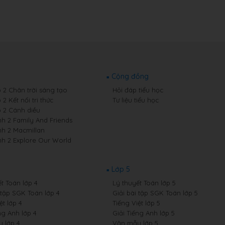
Cộng đồng
p 2 Chân trời sáng tạo
Hỏi đáp tiểu học
 2 Kết nối tri thức
Tư liệu tiểu học
p 2 Cánh diều
nh 2 Family And Friends
nh 2 Macmillan
nh 2 Explore Our World
Lớp 5
t Toán lớp 4
Lý thuyết Toán lớp 5
 tập SGK Toán lớp 4
Giải bài tập SGK Toán lớp 5
ệt lớp 4
Tiếng Việt lớp 5
ng Anh lớp 4
Giải Tiếng Anh lớp 5
 lớp 4
Văn mẫu lớp 5