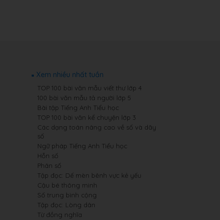
Xem nhiều nhất tuần
TOP 100 bài văn mẫu viết thư lớp 4
100 bài văn mẫu tả người lớp 5
Bài tập Tiếng Anh Tiểu học
TOP 100 bài văn kể chuyện lớp 3
Các dạng toán nâng cao về số và dãy
số
Ngữ pháp Tiếng Anh Tiểu học
Hỗn số
Phân số
Tập đọc: Dế mèn bênh vực kẻ yếu
Cậu bé thông minh
Số trung bình cộng
Tập đọc: Lòng dân
Từ đồng nghĩa