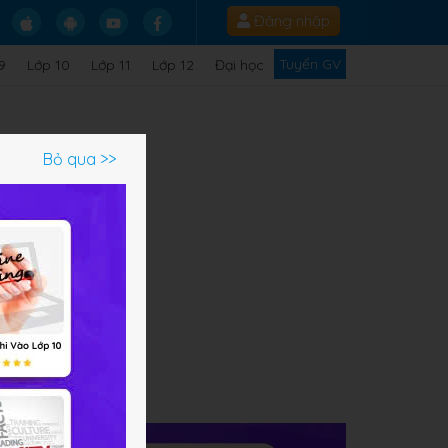
Đăng nhập
Tuyển GV
9
Lớp 10
Lớp 11
Lớp 12
Đại học
Bỏ qua >>
ạm