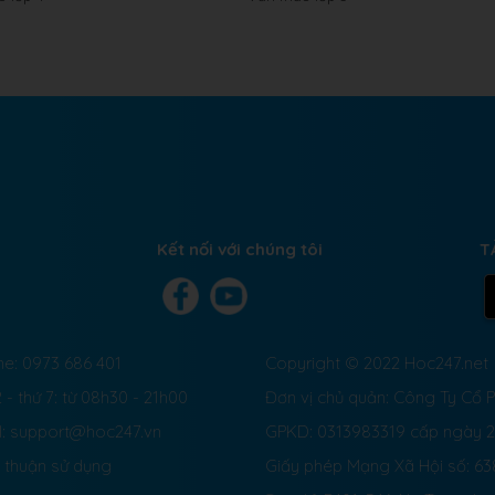
Kết nối với chúng tôi
T
ne: 0973 686 401
Copyright © 2022 Hoc247.net
 - thứ 7: từ 08h30 - 21h00
Đơn vị chủ quản: Công Ty Cổ
l: support@hoc247.vn
GPKD: 0313983319 cấp ngày 
 thuận sử dụng
Giấy phép Mạng Xã Hội số:
63