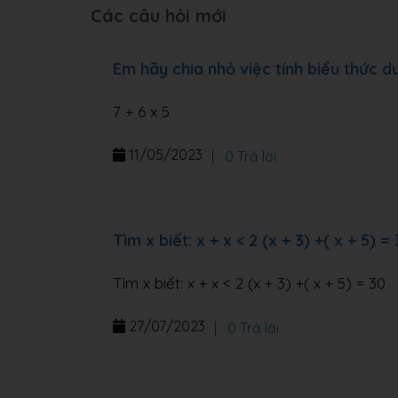
Các câu hỏi mới
Em hãy chia nhỏ việc tính biểu thức 
7 + 6 x 5
11/05/2023
|
0 Trả lời
Tìm x biết: x + x < 2 (x + 3) +( x + 5) =
Tìm x biết: x + x < 2 (x + 3) +( x + 5) = 30
27/07/2023
|
0 Trả lời