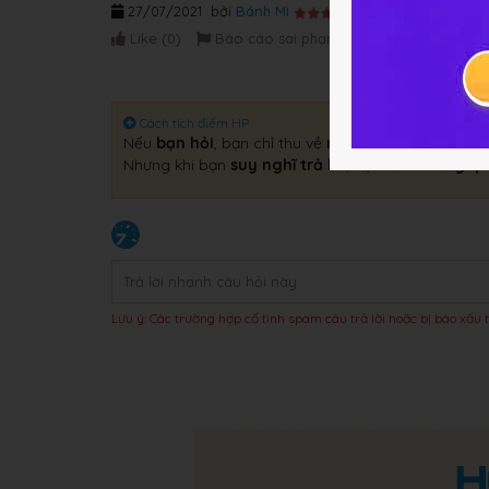
27/07/2021
bởi
Bánh Mì
Like (
0
)
Báo cáo sai phạm
Cách tích điểm HP
Nếu
bạn hỏi
, bạn chỉ thu về
một câu trả lời
.
Nhưng khi bạn
suy nghĩ trả lời
, bạn sẽ thu về
gấp 
Lưu ý: Các trường hợp cố tình spam câu trả lời hoặc bị báo xấu t