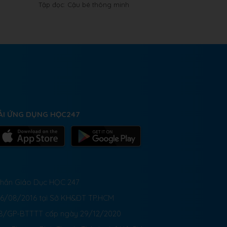
Tập đọc: Cậu bé thông minh
ẢI ỨNG DỤNG HỌC247
 Phần Giáo Dục HỌC 247
26/08/2016 tại Sở KH&ĐT TP.HCM
8/GP-BTTTT cấp ngày 29/12/2020