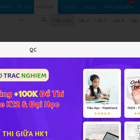
RÌNH
ĐỀ THI
HỎI ĐÁP
TƯ LIỆU
VIDEO
TRẮC NGHIỆM
Tiểu Học
Lớp 6
Lớp 7
Lớp 8
Lớp 
QC
Vi ph