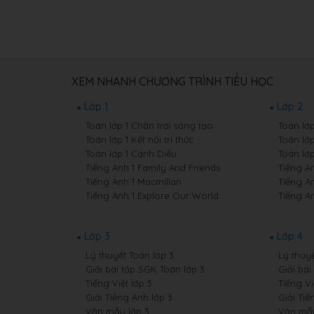
XEM NHANH CHƯƠNG TRÌNH TIỂU HỌC
Lớp 1
Lớp 2
Toán lớp 1 Chân trời sáng tạo
Toán lớ
Toán lớp 1 Kết nối tri thức
Toán lớp
Toán lớp 1 Cánh Diều
Toán lớ
Tiếng Anh 1 Family And Friends
Tiếng A
Tiếng Anh 1 Macmillan
Tiếng A
Tiếng Anh 1 Explore Our World
Tiếng A
Lớp 3
Lớp 4
Lý thuyết Toán lớp 3
Lý thuyế
Giải bài tập SGK Toán lớp 3
Giải bài
Tiếng Việt lớp 3
Tiếng Vi
Giải Tiếng Anh lớp 3
Giải Tiế
Văn mẫu lớp 3
Văn mẫu