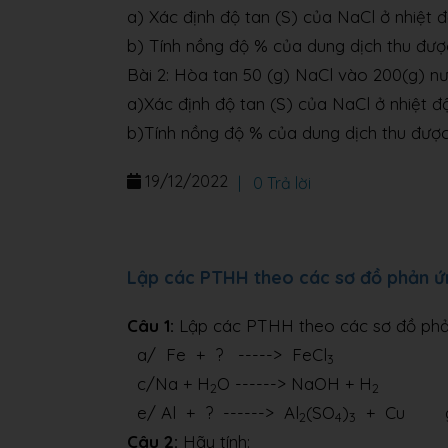
a) Xác định độ tan (S) của NaCl ở nhiệt 
b) Tính nồng độ % của dung dịch thu đượ
Bài 2: Hòa tan 50 (g) NaCl vào 200(g) nư
a)Xác định độ tan (S) của NaCl ở nhiệt đ
b)Tính nồng độ % của dung dịch thu đượ
19/12/2022
|
0 Trả lời
Lập các PTHH theo các sơ đồ phản ứ
Câu 1:
Lập các PTHH theo các sơ đồ phả
a/ Fe + ? -----> FeCl
b/ CO
3
c/Na + H
O ------> NaOH + H
d/
2
2
e/ Al + ? ------> Al
(SO
)
+ Cu g/
2
4
3
Câu 2:
Hãy tính: