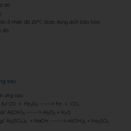
độ đó
c
o
ớc ở nhiệt độ 20
C được dung dịch bão hòa:
ộ đó
c
ng sau
n ứng sau:
 + Fe
O
------> Fe + CO
2
3
2
 Al(OH)
------> Al
O
+ H
O
3
2
3
2
 Al
(SO
)
+ NaOH ------> Al(OH)
+ Na
SO
2
4
3
3
2
4