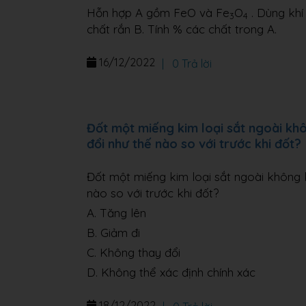
Hỗn hợp A gồm FeO và Fe
O
. Dùng khí
3
4
chất rắn B. Tính % các chất trong A.
16/12/2022
|
0 Trả lời
Đốt một miếng kim loại sắt ngoài khô
đổi như thế nào so với trước khi đốt?
Đốt một miếng kim loại sắt ngoài không k
nào so với trước khi đốt?
A. Tăng lên
B. Giảm đi
C. Không thay đổi
D. Không thể xác định chính xác
18/12/2022