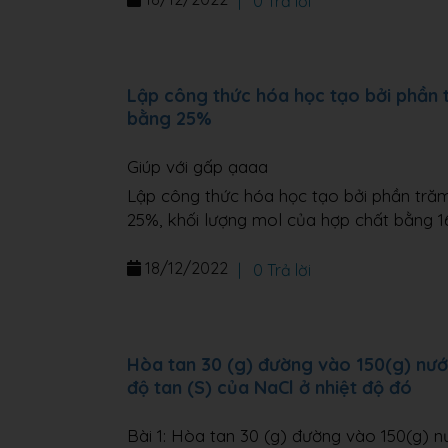
|
0 Trả lời
Lập công thức hóa học tạo bởi phần 
bằng 25%
Giúp với gấp ạaaa
Lập công thức hóa học tạo bởi phần tră
25%, khối lượng mol của hợp chất bằng 1
18/12/2022
|
0 Trả lời
Hòa tan 30 (g) đường vào 150(g) nướ
độ tan (S) của NaCl ở nhiệt độ đó
Bài 1: Hòa tan 30 (g) đường vào 150(g) n