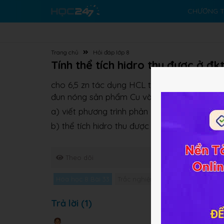
CHƯƠNG T
Trang chủ
Hỏi đáp lớp 8
Tính thể tích hidro thu được ở đk
cho 6,5 zn tác dụng HCL tạo thành muối kẽm 
đun nóng sản phẩm Cu và nước
a) viết phương trình phản ứng
b) thể tích hidro thu được ở đktc
Theo dõi
Hóa học 8 Bài 33
Trắc nghiệm Hóa học 8 Bài 33
G
Trả lời (1)