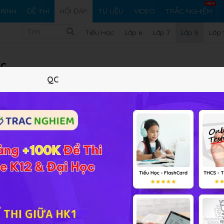
RÌNH
ĐỀ THI
HỎI ĐÁP
TƯ LIỆU
VIDEO
TRẮC NGHIỆM
Tiểu Học
Lớp 6
Lớp 7
Lớp 8
Lớp 
tc
QC
clorua và khí hiđrô . cho toàn bộ hidro thu được qua CuO
Vi ph
iải bài tập Hóa học 8 Bài 33