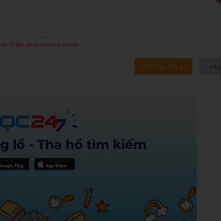
rên 5 lần sẽ bị khóa tài khoản
Gửi câu trả lời
Hủ