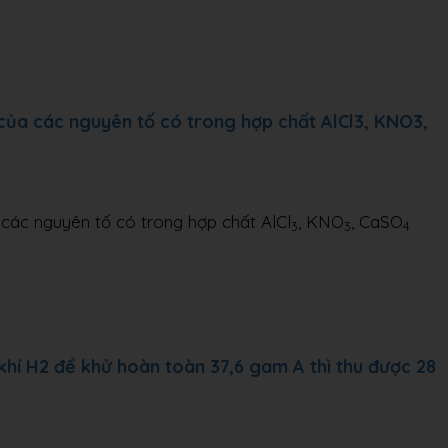
của các nguyên tố có trong hợp chất AlCl3, KNO3,
 các nguyên tố có trong hợp chất AlCl
, KNO
, CaSO
3
3
4
í H2 để khử hoàn toàn 37,6 gam A thì thu được 28