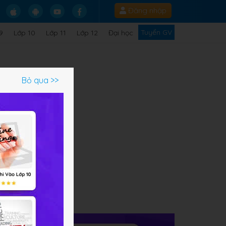
Đăng nhập
Tuyển GV
9
Lớp 10
Lớp 11
Lớp 12
Đại học
Bỏ qua >>
 .
ạm