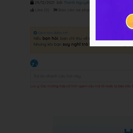
29/12/2021
bởi
Thanh Nguyên
Like (
0
)
Báo cáo sai phạm
Cách tích điểm HP
Nếu
bạn hỏi
, bạn chỉ thu về
một câu trả lời
.
Nhưng khi bạn
suy nghĩ trả lời
, bạn sẽ thu về
gấp 
Lưu ý: Các trường hợp cố tình spam câu trả lời hoặc bị báo xấu t