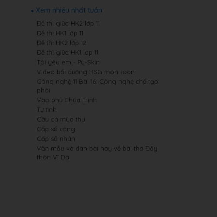
Xem nhiều nhất tuần
Đề thi giữa HK2 lớp 11
Đề thi HK1 lớp 11
Đề thi HK2 lớp 12
Đề thi giữa HK1 lớp 11
Tôi yêu em - Pu-Skin
Video bồi dưỡng HSG môn Toán
Công nghệ 11 Bài 16: Công nghệ chế tạo
phôi
Vào phủ Chúa Trịnh
Tự tình
Câu cá mùa thu
Cấp số cộng
Cấp số nhân
Văn mẫu và dàn bài hay về bài thơ Đây
thôn Vĩ Dạ