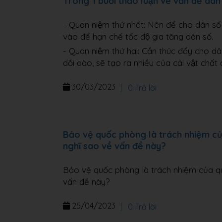
Trong 1 buổi thảo luận về vấn đề dân
- Quan niệm thứ nhất: Nên để cho dân số
vào để hạn chế tốc độ gia tăng dân số.
- Quan niệm thứ hai: Cần thúc đẩy cho dâ
dồi dào, sẽ tạo ra nhiều của cải vật chất 
30/03/2023
|
0 Trả lời
Bảo vệ quốc phòng là trách nhiệm của
nghĩ sao về vấn đề này?
Bảo vệ quốc phòng là trách nhiệm của quâ
vấn đề này?
25/04/2023
|
0 Trả lời