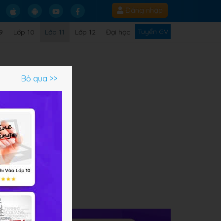
Đăng nhập
Tuyển GV
9
Lớp 10
Lớp 11
Lớp 12
Đại học
Bỏ qua >>
ạm
inh