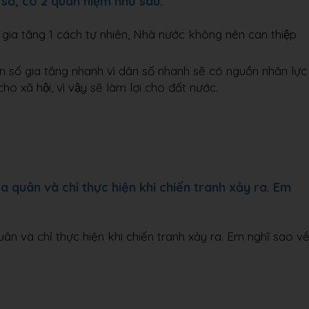
 số, có 2 quan niệm như sau:
 gia tăng 1 cách tự nhiên, Nhà nước không nên can thiệp
n số gia tăng nhanh vì dân số nhanh sẽ có nguồn nhân lực
cho xã hội, vì vậy sẽ làm lợi cho đất nước.
 quân và chỉ thực hiện khi chiến tranh xảy ra. Em
n và chỉ thực hiện khi chiến tranh xảy ra. Em nghĩ sao v