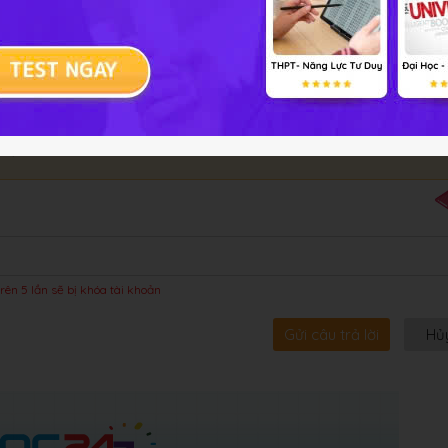
bội!
rên 5 lần sẽ bị khóa tài khoản
Gửi câu trả lời
Hủ