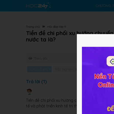
CHƯƠNG T
Trang chủ
Hỏi đáp lớp 11
Tiền đề chi phối xu hướng chuyển
nước ta là?
Theo dõi
GDCD 11 Bài 6
Trắc nghiệm GDCD 11 Bài 6
Giải bài
Trả lời (1)
Tiền đề chi phối xu hướng chuyển dịch cơ cấu l
tế và phát triển kinh tế tri thức.