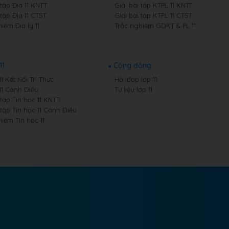
 tập Địa 11 KNTT
Giải bài tập KTPL 11 KNTT
 tập Địa 11 CTST
Giải bài tập KTPL 11 CTST
iệm Địa lý 11
Trắc nghiệm GDKT & PL 11
11
Cộng đồng
11 Kết Nối Tri Thức
Hỏi đáp lớp 11
11 Cánh Diều
Tư liệu lớp 11
 tập Tin học 11 KNTT
 tập Tin học 11 Cánh Diều
iệm Tin học 11