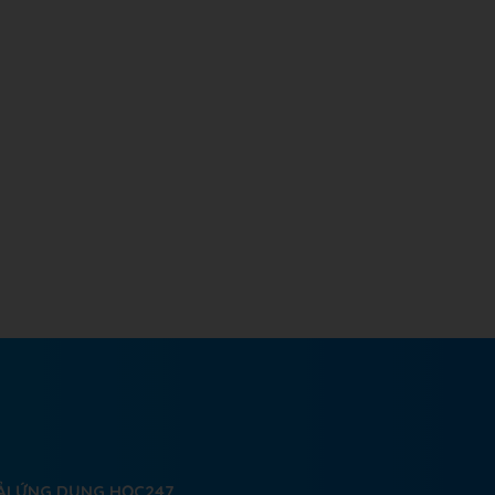
ẢI ỨNG DỤNG HỌC247