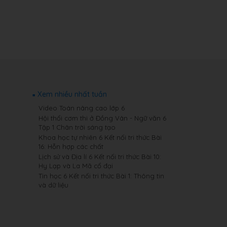
Xem nhiều nhất tuần
Video Toán nâng cao lớp 6
Hội thổi cơm thi ở Đồng Vân - Ngữ văn 6
Tập 1 Chân trời sáng tạo
Khoa học tự nhiên 6 Kết nối tri thức Bài
16: Hỗn hợp các chất
Lịch sử và Địa lí 6 Kết nối tri thức Bài 10:
Hy Lạp và La Mã cổ đại
Tin học 6 Kết nối tri thức Bài 1: Thông tin
và dữ liệu