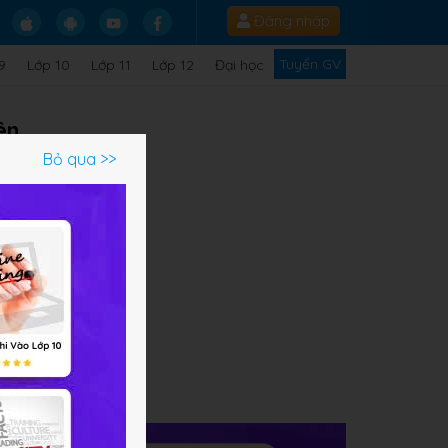
Đăng nhập
Tuyển GV
9
Lớp 10
Lớp 11
Lớp 12
Đại học
ên
Bỏ qua >>
ạm
địa