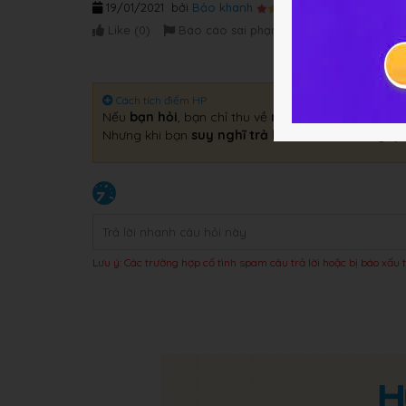
19/01/2021
bởi
Bảo khanh
Like (
0
)
Báo cáo sai phạm
Cách tích điểm HP
Nếu
bạn hỏi
, bạn chỉ thu về
một câu trả lời
.
Nhưng khi bạn
suy nghĩ trả lời
, bạn sẽ thu về
gấp 
Lưu ý: Các trường hợp cố tình spam câu trả lời hoặc bị báo xấu t