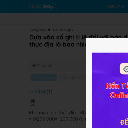
CHƯƠNG T
Trang chủ
Hỏi đáp lớp 6
Dựa vào số ghi tỉ lệ đối với bản
thực địa là bao nhiêu?
Theo dõi
Địa lý 6 Bài 3
Trắc nghiệm Địa lý 6 Bài 3
Giải bài t
Trả lời (1)
Khoảng cách thực địa = Khoảng cách trên bản đ
= 6×200 000=1 200 000 (cm) = 12(km)