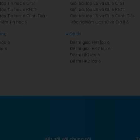
 tập Tin học 6 CTST
Giải bài tập LS và ĐL 6 CTST
 tập Tin học 6 KNTT
Giải bài tập LS và ĐL 6 KNTT
 tập Tin học 6 Cánh Diều
Giải bài tập LS và ĐL 6 Cánh Diều
hiệm Tin học 6
Trắc nghiệm Lịch sử và Địa lí 6
ồng
Đề thi
lớp 6
Đề thi giữa HK1 lớp 6
ớp 6
Đề thi giữa HK2 lớp 6
Đề thi HK1 lớp 6
Đề thi HK2 lớp 6
Kết nối với chúng tôi
T