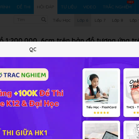
RÌNH
ĐỀ THI
HỎI ĐÁP
TƯ LIỆU
VIDEO
TRẮC NGHIỆM
Tiểu Học
Lớp 6
Lớp 7
Lớp 8
Lớp 
 đồ 1:200.000, 6cm trên bản đồ tương ứng tr
QC
Vi ph
ập Địa lý 6 Bài 3
ồ × tỉ lệ bản đồ. Đổi ra đơn kilômet (km). Khoảng cách thực 