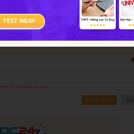
bội!
rên 5 lần sẽ bị khóa tài khoản
Gửi câu trả lời
Hủ