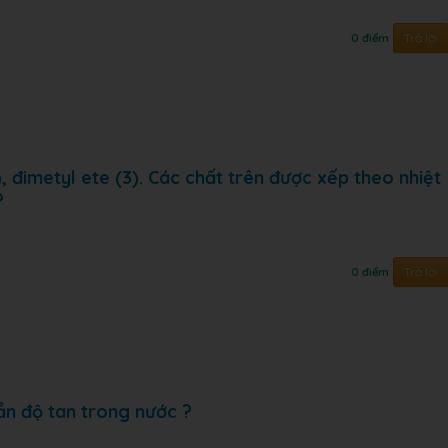
Trả lời
0 điểm
2), đimetyl ete (3). Các chất trên được xếp theo nhiệt
?
Trả lời
0 điểm
ần độ tan trong nước ?