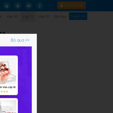
Đăng nhập
Tuyển GV
9
Lớp 10
Lớp 11
Lớp 12
Đại học
11
Bỏ qua >>
Q
p.
ớm