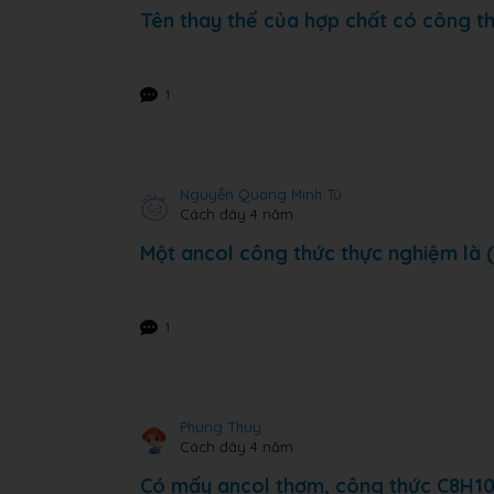
Tên thay thế của hợp chất có công 
1
Nguyễn Quang Minh Tú
Cách đây 4 năm
Một ancol công thức thực nghiệm là 
1
Phung Thuy
Cách đây 4 năm
Có mấy ancol thơm, công thức C8H1