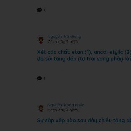
1
Nguyễn Trà Giang
Cách đây 4 năm
Xét các chất: etan (1), ancol etylic (
độ sôi tăng dần (từ trái sang phải) là
1
Nguyễn Trọng Nhân
Cách đây 4 năm
Sự sắp xếp nào sau đây chiều tăng d