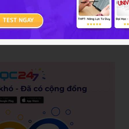
CH2OH; CH2=CH-OH; C6H5OH; C6H5CH2OH;
OH; CH3CH(OH)CH2CH3; CH3OCH3. Số chất là
Trả lời
0 điểm