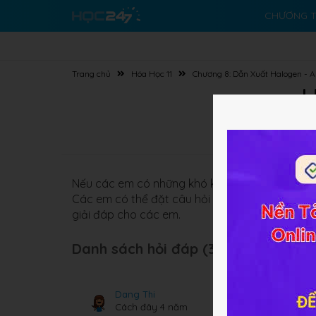
CHƯƠNG T
Trang chủ
Hóa Học 11
Chương 8: Dẫn Xuất Halogen - A
H
Nếu các em có những khó khăn nào về
Hóa học
Các em có thể đặt câu hỏi nằm trong phần bà
giải đáp cho các em.
Danh sách hỏi đáp (305 câu):
Dang Thi
Cách đây 4 năm