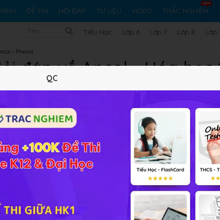
RÌNH
ĐỀ THI
HỎI ĐÁP
TƯ LIỆU
VIDEO
TRẮC NGHIỆM
Tiểu Học
Lớp 6
Lớp 7
Lớp 8
Lớp 
ncol - Phenol
ỏi đáp về Ancol - Hóa học 
QC
Lý thuyết
10
Trắc nghiệm
39
BT SGK
305
FA
 11 Bài 40
Ancol​​
các em vui lòng đặt câu hỏi để được giải đá
i tập SGK, bài tập nâng cao để cộng đồng Hóa
HỌC247
sẽ s