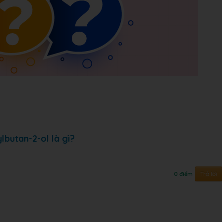
lbutan-2-ol là gì?
Trả lời
0 điểm