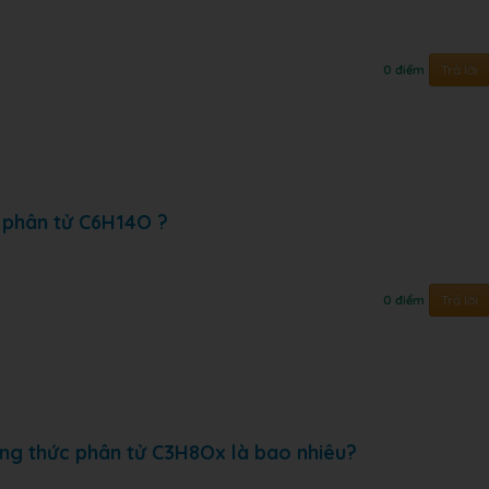
Trả lời
0 điểm
c phân tử C6H14O ?
Trả lời
0 điểm
ông thức phân tử C3H8Ox là bao nhiêu?