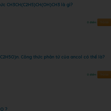
thức CH3CH(C2H5)CH(OH)CH3 là gì?
Trả lời
0 điểm
(C2H5O)n. Công thức phân tử của ancol có thể là?
Trả lời
0 điểm
0O ?