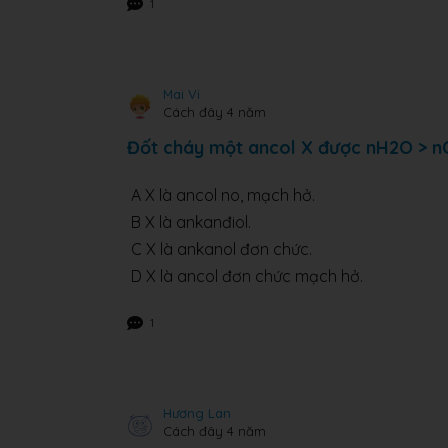
1
Mai Vi
Cách đây 4 năm
Đốt cháy một ancol X được nH2O > nC
A X là ancol no, mạch hở.
B X là ankanđiol.
C X là ankanol đơn chức.
D X là ancol đơn chức mạch hở.
1
Hương Lan
Cách đây 4 năm