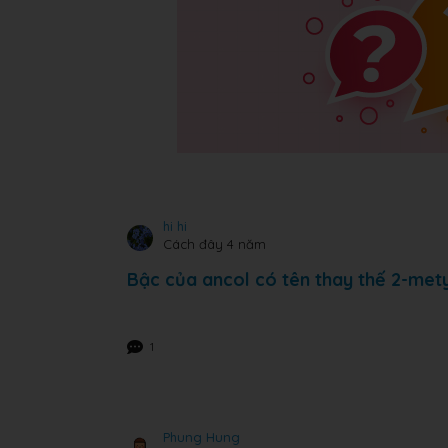
hi hi
Cách đây 4 năm
Bậc của ancol có tên thay thế 2-mety
1
Phung Hung