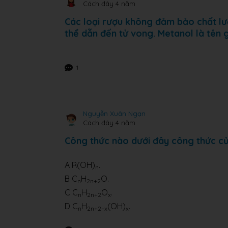
Cách đây 4 năm
Các loại rượu không đảm bảo chất lư
thể dẫn đến tử vong. Metanol là tên 
1
Nguyễn Xuân Ngạn
Cách đây 4 năm
Công thức nào dưới đây công thức củ
A R(OH)
.
n
B C
H
O.
n
2n+2
C C
H
O
.
n
2n+2
x
D C
H
(OH)
.
n
2n+2–x
x