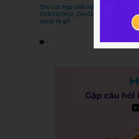
Cho các hợp chất hữu cơ sau: CH3
CH3CH(OH)2; CH=CH-CH2OH; (CH3)3C
ancol là gì?
1