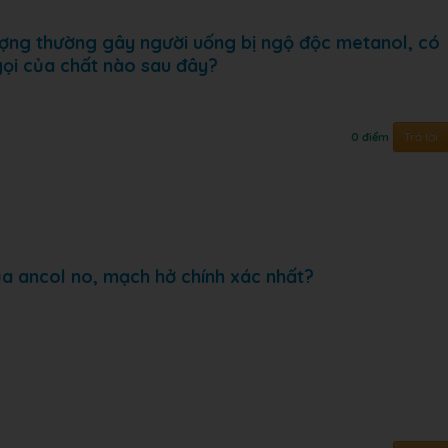
ợng thường gây người uống bị ngộ độc metanol, có
gọi của chất nào sau đây?
Trả lời
0 điểm
a ancol no, mạch hở chính xác nhất?