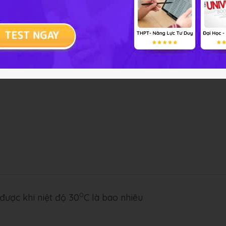
u khi nhiệt độ không khí càng:
0
được khi niệt độ 30
C là bao nhiêu