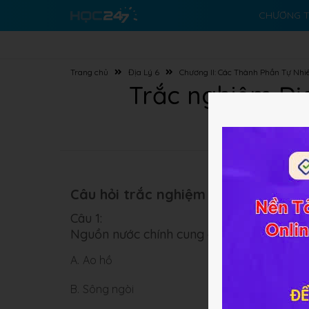
CHƯƠNG T
Trang chủ
Địa Lý 6
Chương II: Các Thành Phần Tự Nhi
Trắc nghiệm Địa
Câu hỏi trắc nghiệm (5 câu):
Câu 1:
Nguồn nước chính cung cấp cho khí quyển
A.
Ao hồ
B.
Sông ngòi