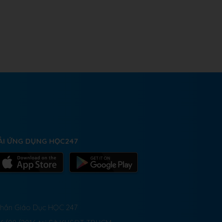
ẢI ỨNG DỤNG HỌC247
 Phần Giáo Dục HỌC 247