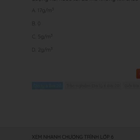
3
A.
17g/m
B.
0
3
C.
5g/m
3
D.
2g/m
Địa lý 6 Bài 20
Trắc nghiệm Địa lý 6 Bài 20
Giải bài
XEM NHANH CHƯƠNG TRÌNH LỚP 6