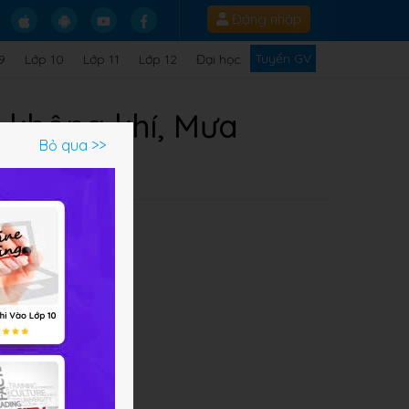
Đăng nhập
Tuyển GV
9
Lớp 10
Lớp 11
Lớp 12
Đại học
g không khí, Mưa
Bỏ qua >>