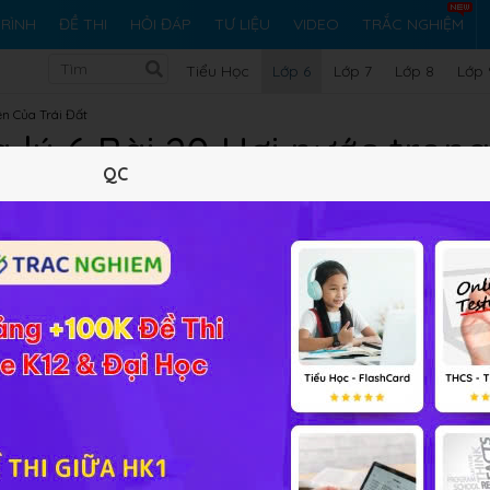
RÌNH
ĐỀ THI
HỎI ĐÁP
TƯ LIỆU
VIDEO
TRẮC NGHIỆM
Tiểu Học
Lớp 6
Lớp 7
Lớp 8
Lớp 
ên Của Trái Đất
 lý 6 Bài 20 Hơi nước tron
QC
Lý thuyết
5
Trắc nghiệm
16
BT SGK
185
FAQ
 là: