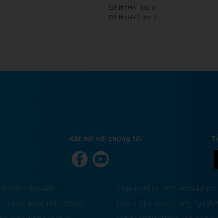
Đề thi HK1 lớp 6
Đề thi HK2 lớp 6
Kết nối với chúng tôi
T
ne: 0973 686 401
Copyright © 2022 Hoc247.net
 - thứ 7: từ 08h30 - 21h00
Đơn vị chủ quản: Công Ty Cổ