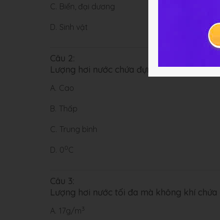
C.
Biển, đại dương
D.
Sinh vật
Câu 2:
Lượng hơi nước chứa đựng được càng nhiề
A.
Cao
B.
Thấp
C.
Trung bình
0
D.
0
C
Câu 3:
Lượng hơi nước tối đa mà không khí chứa 
3
A.
17g/m