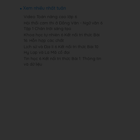
Xem nhiều nhất tuần
Video Toán nâng cao lớp 6
Hội thổi cơm thi ở Đồng Vân - Ngữ văn 6
Tập 1 Chân trời sáng tạo
Khoa học tự nhiên 6 Kết nối tri thức Bài
16: Hỗn hợp các chất
Lịch sử và Địa lí 6 Kết nối tri thức Bài 10:
Hy Lạp và La Mã cổ đại
Tin học 6 Kết nối tri thức Bài 1: Thông tin
và dữ liệu