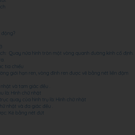
ới.
ách
p động?
 ở
ách: Quay nửa hình tròn một vòng quanh đường kính cố định.
ra.
c tia chiếu
ờng giới hạn ren, vòng đỉnh ren được vẽ bằng nét liền đậm
nhật và tam giác đều .
u là: Hình chữ nhật
rục quay của hình trụ là: Hình chữ nhật
hữ nhật và đa giác đều .
ược: Kẻ bằng nét đứt