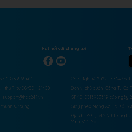
Kết nối với chúng tôi
T
ne: 0973 686 401
Copyright © 2022 Hoc247.net
 - thứ 7: từ 08h30 - 21h00
Đơn vị chủ quản: Công Ty Cổ
l: support@hoc247.vn
GPKD: 0313983319 cấp ngày 
 thuận sử dụng
Giấy phép Mạng Xã Hội số:
63
Địa chỉ: P401, 54A Nơ Trang L
Minh, Việt Nam.