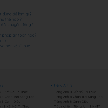
ật dùng để làm gì ?
hư thế nào ?
n đổi chuyển động?
n pháp an toàn nào?
ịnh?
và bản vẽ kĩ thuật
 8
Tiếng Anh 8
8 Kết Nối Tri Thức
Tiếng Anh 8 Kết Nối Tri Thức
 8 Chân Trời Sáng Tạo
Tiếng Anh 8 Chân Trời Sáng Tạo
 8 Cánh Diều
Tiếng Anh 8 Cánh Diều
n 8 Kết Nối Tri Thức
Trắc nghiệm Tiếng Anh 8 KNTT