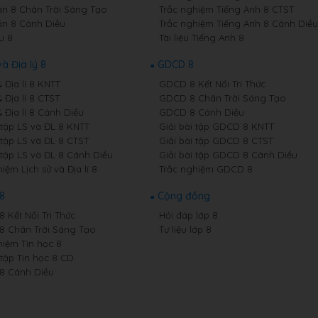
n 8 Chân Trời Sáng Tạo
Trắc nghiệm Tiếng Anh 8 CTST
n 8 Cánh Diều
Trắc nghiệm Tiếng Anh 8 Cánh Diều
u 8
Tài liệu Tiếng Anh 8
và Địa lý 8
GDCD 8
& Địa lí 8 KNTT
GDCD 8 Kết Nối Tri Thức
& Địa lí 8 CTST
GDCD 8 Chân Trời Sáng Tạo
& Địa lí 8 Cánh Diều
GDCD 8 Cánh Diều
 tập LS và ĐL 8 KNTT
Giải bài tập GDCD 8 KNTT
 tập LS và ĐL 8 CTST
Giải bài tập GDCD 8 CTST
 tập LS và ĐL 8 Cánh Diều
Giải bài tập GDCD 8 Cánh Diều
iệm Lịch sử và Địa lí 8
Trắc nghiệm GDCD 8
 8
Cộng đồng
8 Kết Nối Tri Thức
Hỏi đáp lớp 8
 8 Chân Trời Sáng Tạo
Tư liệu lớp 8
hiệm Tin học 8
 tập Tin học 8 CD
 8 Cánh Diều