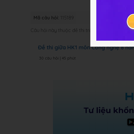
Mã câu hỏi:
115189
Loại bài:
Bà
Câu hỏi này thuộc đề thi trắc nghiệm dưới đâ
Đề thi giữa HK1 môn Công nghệ 8 n
30 câu hỏi | 45 phút