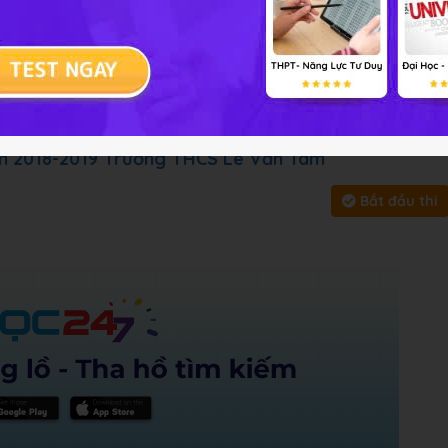
i tập
Chủ đề :
Môn học:
Công ng
y, bấm vào
Bắt đầu thi
để làm toàn bài
ăm 2018-2019 Trường THCS Lê Văn Tám
Bắt đầu thi