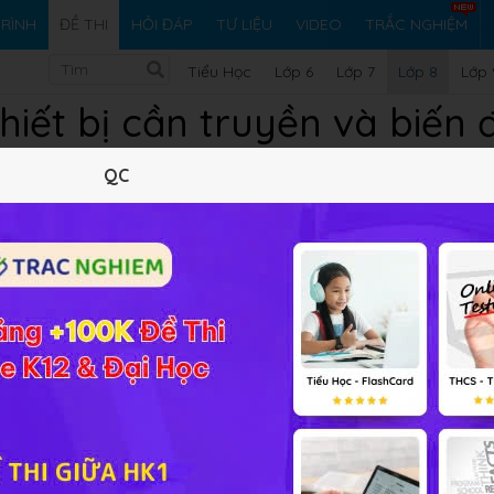
RÌNH
ĐỀ THI
HỎI ĐÁP
TƯ LIỆU
VIDEO
TRẮC NGHIỆM
Tiểu Học
Lớp 6
Lớp 7
Lớp 8
Lớp 
hiết bị cần truyền và biến
QC
 chuyển động?
 dẫn động từ một chuyển động ban đầu.
g giống nhau.
 động khác nhau.
 cung cấp đáp án và lời giải