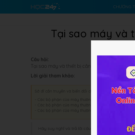
CHƯƠNG T
Tại sao máy và t
Câu hỏi:
Tại sao máy và thiết bị cần truyền và biến đổi
Lời giải tham khảo:
Sở dĩ cần truyền và biến đổi chuyển động là vì:
- Các bộ phận của máy thường đặt xa nhau và được
- Các bộ phận của máy thường có tốc độ quay khôn
- Các bộ phận của máy thường Có cách thức chuyển
Hãy suy nghĩ và trả lời câu hỏi trước khi HOC247