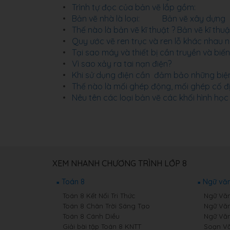
Trình tự đọc của bản vẽ lắp gồm:
Bản vẽ nhà là loại: Bản vẽ xây dựng
Thế nào là bản vẽ kĩ thuật ? Bản vẽ kĩ thu
Quy ước vẽ ren trục và ren lỗ khác nhau n
Tại sao máy và thiết bị cần truyền và biế
Vì sao xảy ra tai nạn điện?
Khi sử dụng điện cần đảm bảo những biệ
Thế nào là mối ghép động, mối ghép cố đ
Nêu tên các loại bản vẽ các khối hình học 
XEM NHANH CHƯƠNG TRÌNH LỚP 8
Toán 8
Ngữ văn
Toán 8 Kết Nối Tri Thức
Ngữ Văn 
Toán 8 Chân Trời Sáng Tạo
Ngữ Văn
Toán 8 Cánh Diều
Ngữ Văn
Giải bài tập Toán 8 KNTT
Soạn Vă