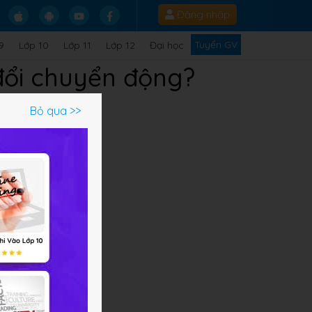
Đăng nhập
Tuyển GV
9
Lớp 10
Lớp 11
Lớp 12
Đại học
 đổi chuyển động?
Bỏ qua >>