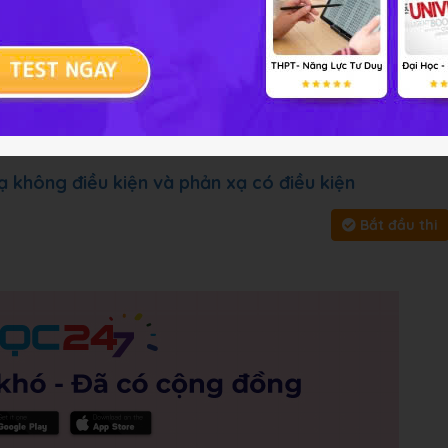
 cung cấp đáp án và lời giải
ài tập
Chủ đề :
Môn học:
Sinh 
y, bấm vào
Bắt đầu thi
để làm toàn bài
ạ không điều kiện và phản xạ có điều kiện
Bắt đầu thi