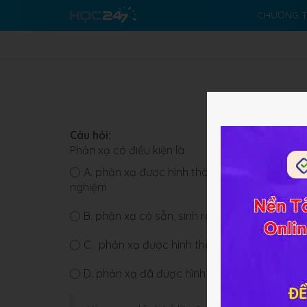
CHƯƠNG T
Câu hỏi:
Phản xạ có điều kiện là
A.
phản xạ được hình thành trong đời sống cá 
nghiệm
B.
phản xạ có sẵn, sinh ra đã có, không cần
C.
phản xạ được hình thành trong đời sống
D.
phản xạ đã được hình thành trong quá trìn