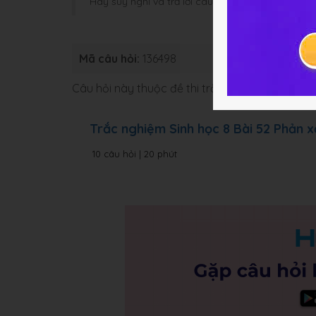
Hãy suy nghĩ và trả lời câu hỏi trước khi HOC247
Mã câu hỏi:
136498
Loại bài:
B
Câu hỏi này thuộc đề thi trắc nghiệm dưới đâ
Trắc nghiệm Sinh học 8 Bài 52 Phản x
10 câu hỏi | 20 phút