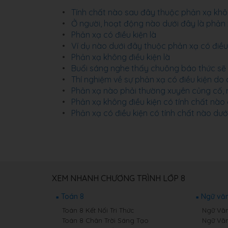
Tính chất nào sau đây thuộc phản xạ khôn
Ở người, hoạt động nào dưới đây là phản x
Phản xạ có điều kiện là
Ví dụ nào dưới đây thuộc phản xạ có điều
Phản xạ không điều kiện là
Buổi sáng nghe thấy chuông báo thức sẽ b
Thí nghiệm về sự phản xạ có điều kiện do 
Phản xạ nào phải thường xuyên củng cố, 
Phản xạ không điều kiện có tính chất nào
Phản xạ có điều kiện có tính chất nào dư
XEM NHANH CHƯƠNG TRÌNH LỚP 8
Toán 8
Ngữ văn
Toán 8 Kết Nối Tri Thức
Ngữ Văn 
Toán 8 Chân Trời Sáng Tạo
Ngữ Văn