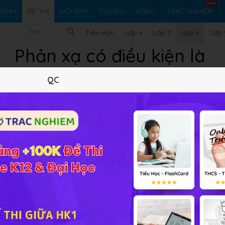
RÌNH
ĐỀ THI
HỎI ĐÁP
TƯ LIỆU
VIDEO
TRẮC NGHIỆM
Tiểu Học
Lớp 6
Lớp 7
Lớp 8
Lớp 
Phản xạ có điều kiện là
QC
thể, là kết quả của quá trình học tập, rèn luyện, rút kinh
 phải học tập
h tích lũy