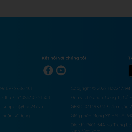
Kết nối với chúng tôi
T
ne: 0973 686 401
Copyright © 2022 Hoc247.net
 - thứ 7: từ 08h30 - 21h00
Đơn vị chủ quản: Công Ty Cổ
l: support@hoc247.vn
GPKD: 0313983319 cấp ngày 
 thuận sử dụng
Giấy phép Mạng Xã Hội số:
63
Địa chỉ: P401, 54A Nơ Trang L
Minh, Việt Nam.