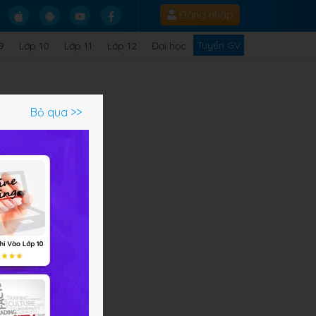
Đăng nhập
Tuyển GV
9
Lớp 10
Lớp 11
Lớp 12
Đại học
Bỏ qua >>