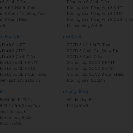
 8 Cánh Diều
Tiếng Anh 8 Cánh Diều
n 8 Kết Nối Tri Thức
Trắc nghiệm Tiếng Anh 8 KNTT
n 8 Chân Trời Sáng Tạo
Trắc nghiệm Tiếng Anh 8 CTST
n 8 Cánh Diều
Trắc nghiệm Tiếng Anh 8 Cánh Diều
u 8
Tài liệu Tiếng Anh 8
và Địa lý 8
GDCD 8
& Địa lí 8 KNTT
GDCD 8 Kết Nối Tri Thức
& Địa lí 8 CTST
GDCD 8 Chân Trời Sáng Tạo
& Địa lí 8 Cánh Diều
GDCD 8 Cánh Diều
 tập LS và ĐL 8 KNTT
Giải bài tập GDCD 8 KNTT
 tập LS và ĐL 8 CTST
Giải bài tập GDCD 8 CTST
 tập LS và ĐL 8 Cánh Diều
Giải bài tập GDCD 8 Cánh Diều
iệm Lịch sử và Địa lí 8
Trắc nghiệm GDCD 8
 8
Cộng đồng
8 Kết Nối Tri Thức
Hỏi đáp lớp 8
 8 Chân Trời Sáng Tạo
Tư liệu lớp 8
hiệm Tin học 8
 tập Tin học 8 CD
 8 Cánh Diều