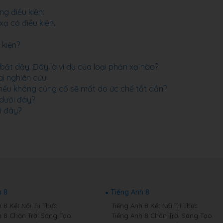
g điều kiện:
ạ có điều kiện.
 kiện?
ật dậy. Đây là ví dụ của loại phản xạ nào?
ai nghiên cứu
nếu không củng cố sẽ mất do ức chế tắt dần?
 dưới đây?
ới đây?
 8
Tiếng Anh 8
8 Kết Nối Tri Thức
Tiếng Anh 8 Kết Nối Tri Thức
 8 Chân Trời Sáng Tạo
Tiếng Anh 8 Chân Trời Sáng Tạo