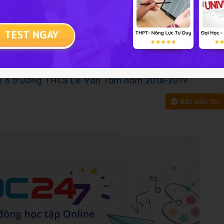
 tập
Chủ đề :
Môn học:
Công ng
y, bấm vào
Bắt đầu thi
để làm toàn bài
ệ 6 trường THCS Lê Văn Tám năm 2018-2019
Bắt đầu thi