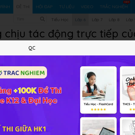
RÌNH
ĐỀ THI
HỎI ĐÁP
TƯ LIỆU
VIDEO
TRẮC NGHIỆM
Tiểu Học
Lớp 6
Lớp 7
Lớp 8
Lớp 
chịu tác động trực tiếp củ
QC
 cung cấp đáp án và lời giải