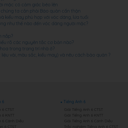
ười mặc có cảm giác béo lên
 chúng ta cần phải Bảo quản cẩn thận
và kiểu may phù hợp với vóc dáng, lứa tuổi
hưởng như thế nào đến vóc dáng người mặc?
n nắp?
 hiểu rõ các nguyên tắc cơ bản nào?
hoa trong trang trí nhà ở?
 liệu vải, màu sắc, kiểu may) và nêu cách bảo quản ?
 6
Tiếng Anh 6
 6 CTST
Giải Tiếng Anh 6 CTST
 6 KNTT
Giải Tiếng Anh 6 KNTT
 6 Cánh Diều
Giải Tiếng Anh 6 Cánh Diều
n 6 CTST
Trắc nghiệm Tiếng Anh 6 CTST