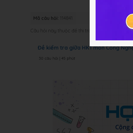
Mã câu hỏi:
114841
Loại bài:
Bài
Câu hỏi này thuộc đề thi trắc nghiệm dưới đâ
Đề kiểm tra giữa HK1 môn Công Ngh
30 câu hỏi | 45 phút