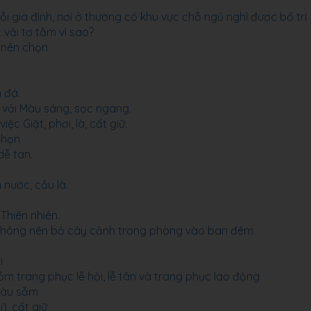
 gia đình, nơi ở thường có khu vực chỗ ngủ nghỉ được bố trí
 vải tơ tằm vì sao?
h nên chọn
 đá.
 vải Màu sáng, sọc ngang.
 Giặt, phơi, là, cất giữ.
 chọn
dễ tan.
 nước, cầu là.
Thiên nhiên.
h không nên bỏ cây cảnh trong phòng vào ban đêm
i
 trang phục lễ hội, lễ tân và trang phục lao động
màu sẫm
), cất giữ