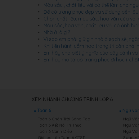
Màu sắc , chất liệu vải có thể làm cho ng
Để có trang phục đẹp và sử dụng bền lâu
Chọn chất liệu, màu sắc, hoa văn của vải 
Màu sắc, hoa văn, chất liệu vải có ảnh 
Nhà ở là gì?
Vì sao em phải giữ gìn nhà ở sạch sẽ, ngă
Khi tiến hành cắm hoa trang trí cần phải
Em hãy cho biết ý nghĩa của cây cảnh và 
Em hãy mô tả bộ trang phục đi học ( chất
XEM NHANH CHƯƠNG TRÌNH LỚP 6
Toán 6
Ngữ văn
Toán 6 Chân Trời Sáng Tạo
Ngữ Văn
Toán 6 Kết Nối Tri Thức
Ngữ Văn
Toán 6 Cánh Diều
Ngữ Văn
Giải bài tập Toán 6 CTST
Soạn Vă