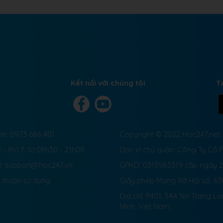
Kết nối với chúng tôi
T
ne: 0973 686 401
Copyright © 2022 Hoc247.net
 - thứ 7: từ 08h30 - 21h00
Đơn vị chủ quản: Công Ty Cổ
l: support@hoc247.vn
GPKD: 0313983319 cấp ngày 
 thuận sử dụng
Giấy phép Mạng Xã Hội số:
63
Địa chỉ: P401, 54A Nơ Trang L
Minh, Việt Nam.