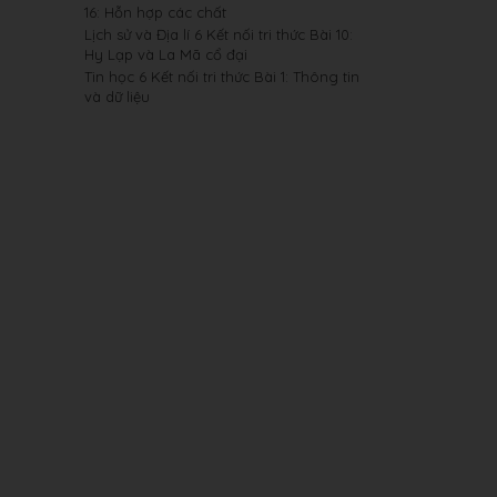
16: Hỗn hợp các chất
Lịch sử và Địa lí 6 Kết nối tri thức Bài 10:
Hy Lạp và La Mã cổ đại
Tin học 6 Kết nối tri thức Bài 1: Thông tin
và dữ liệu