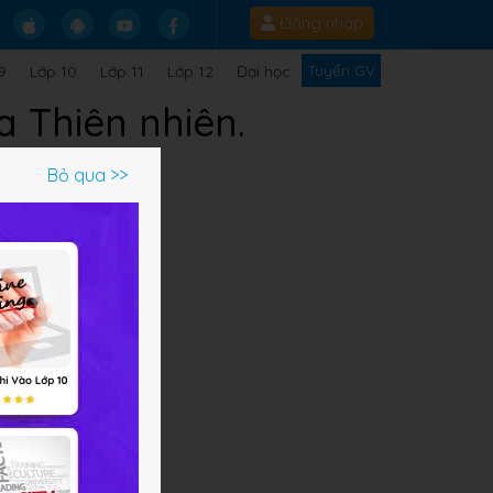
Đăng nhập
Tuyển GV
9
Lớp 10
Lớp 11
Lớp 12
Đại học
a Thiên nhiên.
Bỏ qua >>