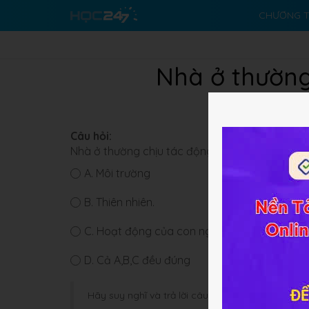
CHƯƠNG T
Nhà ở thường 
Câu hỏi:
Nhà ở thường chịu tác động trực tiếp của:
A.
Môi trường
B.
Thiên nhiên.
C.
Hoạt động của con người.
D.
Cả A,B,C đều đúng
Hãy suy nghĩ và trả lời câu hỏi trước khi HOC247