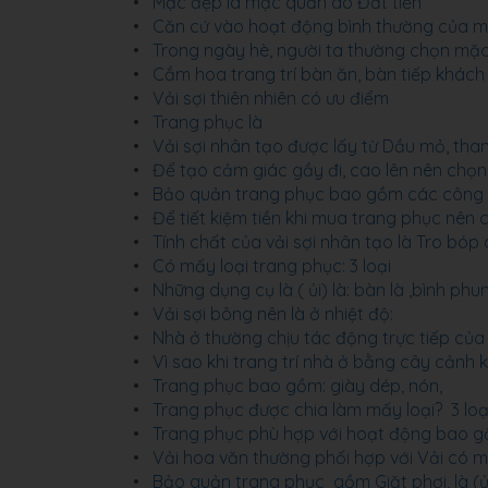
Mặc đẹp là mặc quần áo Đắt tiền
Căn cứ vào hoạt động bình thường của mỗi
Trong ngày hè, người ta thường chọn mặc
Cắm hoa trang trí bàn ăn, bàn tiếp khác
Vải sợi thiên nhiên có ưu điểm
Trang phục là
Vải sợi nhân tạo được lấy từ Dầu mỏ, than
Để tạo cảm giác gầy đi, cao lên nên chọn
Bảo quản trang phục bao gồm các công việc
Để tiết kiệm tiền khi mua trang phục nên
Tính chất của vải sợi nhân tạo là Tro bóp 
Có mấy loại trang phục: 3 loại
Những dụng cụ là ( ủi) là: bàn là ,bình phun
Vải sợi bông nên là ở nhiệt độ:
Nhà ở thường chịu tác động trực tiếp của 
Vì sao khi trang trí nhà ở bằng cây cản
Trang phục bao gồm: giày dép, nón,
Trang phục được chia làm mấy loại? 3 loạ
Trang phục phù hợp với hoạt động bao gồm
Vải hoa văn thường phối hợp với Vải có 
Bảo quản trang phục gồm Giặt phơi, là (ủi