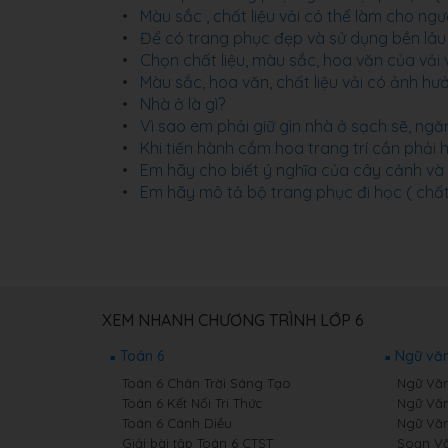
Màu sắc , chất liệu vải có thể làm cho ng
Để có trang phục đẹp và sử dụng bền lâu
Chọn chất liệu, màu sắc, hoa văn của vải 
Màu sắc, hoa văn, chất liệu vải có ảnh 
Nhà ở là gì?
Vì sao em phải giữ gìn nhà ở sạch sẽ, ngă
Khi tiến hành cắm hoa trang trí cần phải
Em hãy cho biết ý nghĩa của cây cảnh và 
Em hãy mô tả bộ trang phục đi học ( chất
XEM NHANH CHƯƠNG TRÌNH LỚP 6
Toán 6
Ngữ văn
Toán 6 Chân Trời Sáng Tạo
Ngữ Văn
Toán 6 Kết Nối Tri Thức
Ngữ Văn
Toán 6 Cánh Diều
Ngữ Văn
Giải bài tập Toán 6 CTST
Soạn Vă