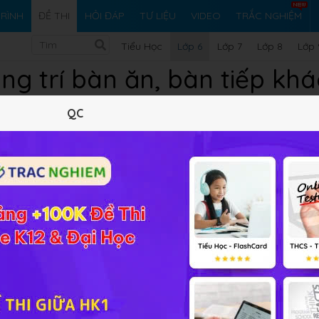
RÌNH
ĐỀ THI
HỎI ĐÁP
TƯ LIỆU
VIDEO
TRẮC NGHIỆM
Tiểu Học
Lớp 6
Lớp 7
Lớp 8
Lớp 
ng trí bàn ăn, bàn tiếp kh
QC
 chọn
 cung cấp đáp án và lời giải