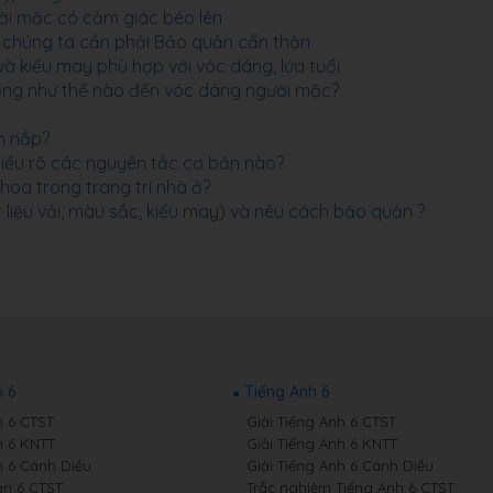
ười mặc có cảm giác béo lên
 chúng ta cần phải Bảo quản cẩn thận
và kiểu may phù hợp với vóc dáng, lứa tuổi
hưởng như thế nào đến vóc dáng người mặc?
n nắp?
 hiểu rõ các nguyên tắc cơ bản nào?
hoa trong trang trí nhà ở?
 liệu vải, màu sắc, kiểu may) và nêu cách bảo quản ?
 6
Tiếng Anh 6
 6 CTST
Giải Tiếng Anh 6 CTST
 6 KNTT
Giải Tiếng Anh 6 KNTT
 6 Cánh Diều
Giải Tiếng Anh 6 Cánh Diều
n 6 CTST
Trắc nghiệm Tiếng Anh 6 CTST