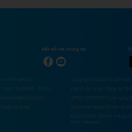
Kết nối với chúng tôi
T
ne: 0973 686 401
Copyright © 2022 Hoc247.net
 - thứ 7: từ 08h30 - 21h00
Đơn vị chủ quản: Công Ty Cổ
l: support@hoc247.vn
GPKD: 0313983319 cấp ngày 
 thuận sử dụng
Giấy phép Mạng Xã Hội số:
63
Địa chỉ: P401, 54A Nơ Trang L
Minh, Việt Nam.