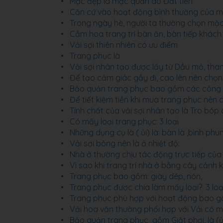
Mặc đẹp là mặc quần áo Đắt tiền
Căn cứ vào hoạt động bình thường của mỗi
Trong ngày hè, người ta thường chọn mặc
Cắm hoa trang trí bàn ăn, bàn tiếp khác
Vải sợi thiên nhiên có ưu điểm
Trang phục là
Vải sợi nhân tạo được lấy từ Dầu mỏ, than
Để tạo cảm giác gầy đi, cao lên nên chọn
Bảo quản trang phục bao gồm các công việc
Để tiết kiệm tiền khi mua trang phục nên
Tính chất của vải sợi nhân tạo là Tro bóp 
Có mấy loại trang phục: 3 loại
Những dụng cụ là ( ủi) là: bàn là ,bình phun
Vải sợi bông nên là ở nhiệt độ:
Nhà ở thường chịu tác động trực tiếp của 
Vì sao khi trang trí nhà ở bằng cây cản
Trang phục bao gồm: giày dép, nón,
Trang phục được chia làm mấy loại? 3 loạ
Trang phục phù hợp với hoạt động bao gồm
Vải hoa văn thường phối hợp với Vải có 
Bảo quản trang phục gồm Giặt phơi, là (ủi