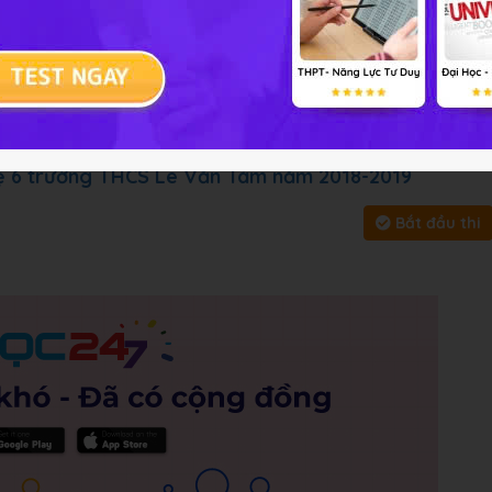
 tập
Chủ đề :
Môn học:
Công ng
y, bấm vào
Bắt đầu thi
để làm toàn bài
ệ 6 trường THCS Lê Văn Tám năm 2018-2019
Bắt đầu thi