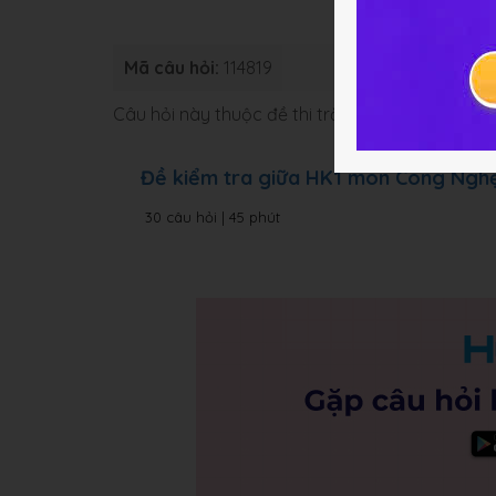
Mã câu hỏi:
114819
Loại bài:
Bài
Câu hỏi này thuộc đề thi trắc nghiệm dưới đâ
Đề kiểm tra giữa HK1 môn Công Ngh
30 câu hỏi | 45 phút