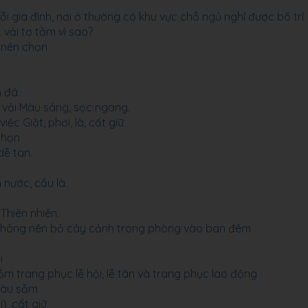
 gia đình, nơi ở thường có khu vực chỗ ngủ nghỉ được bố trí
 vải tơ tằm vì sao?
h nên chọn
 đá.
 vải Màu sáng, sọc ngang.
 Giặt, phơi, là, cất giữ.
 chọn
dễ tan.
 nước, cầu là.
Thiên nhiên.
h không nên bỏ cây cảnh trong phòng vào ban đêm
i
 trang phục lễ hội, lễ tân và trang phục lao động
màu sẫm
), cất giữ