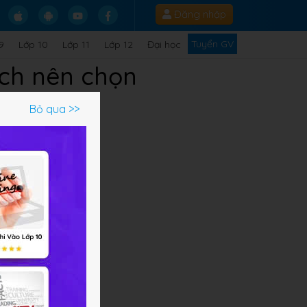
Đăng nhập
Tuyển GV
9
Lớp 10
Lớp 11
Lớp 12
Đại học
ách nên chọn
Bỏ qua >>