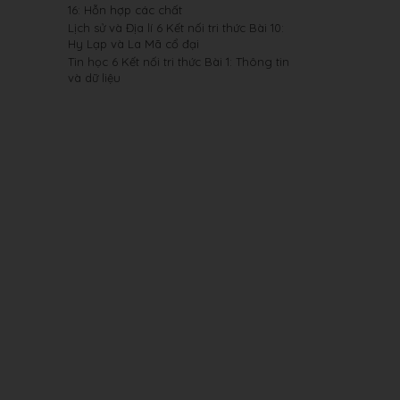
16: Hỗn hợp các chất
Lịch sử và Địa lí 6 Kết nối tri thức Bài 10:
Hy Lạp và La Mã cổ đại
Tin học 6 Kết nối tri thức Bài 1: Thông tin
và dữ liệu