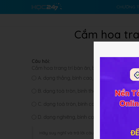
CHƯƠNG T
Cắm hoa tra
Câu hỏi:
Cắm hoa trang trí bàn ăn, bàn tiếp khách nên
A.
dạng thẳng, bình cao, ít hoa.
B.
dạng toả tròn, bình thấp, nhiều hoa.
C.
dạng toả tròn, bình cao, nhiều hoa.
D.
dạng nghiêng, bình cao, nhiều hoa.
Hãy suy nghĩ và trả lời câu hỏi trước khi HOC247