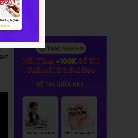
ông
C247