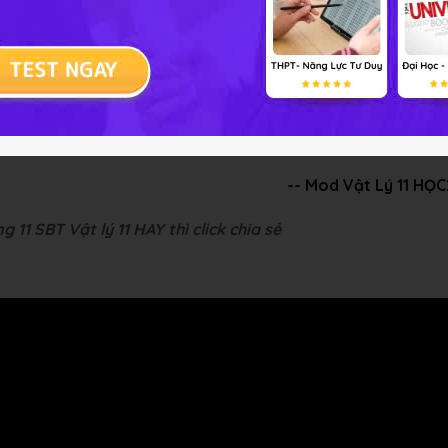
ập Vật lý 11 Bài 4
tử tại các điểm nằm càng xa hạt nhân càng nhỏ.
a hạt nhân tại các điểm nằm càng xa hạt nhân càng lớn, vì c
-- Mod Vật Lý 11 HỌ
 11 SBT Vật lý 11 HAY thì click chia sẻ