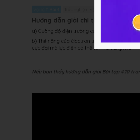
Vật lý 11 Bài 4
Trắc nghiệm Vật lý 11 Bài 4
Giải bài t
Hướng dẫn giải chi tiết
a) Cường độ điện trường của hạt nhân nguyên 
b) Thế năng của êlectron trong điện trường củ
cực đại mà lực điện có thể sinh ra càng lớn.
Nếu bạn thấy hướng dẫn giải Bài tập 4.10 trang