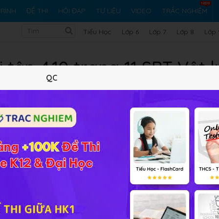
RÌNH
ĐỀ THI
HỎI ĐÁP
TƯ LIỆU
VIDEO
TRẮC NGHIỆM
Tiểu Học
Lớp 6
Lớp 7
Lớp 8
Lớp 
 tập 4.10 trang 11 SBT Vật l
QC
10 trắc nghiệm
26 bài tập SGK
83 hỏi đáp
Lý thuyết
10
Trắc nghiệm
26
BT SGK
83
FAQ
 của một nguyên tử.
rí của các êlectron nằm càng xa hạt nhân thì càng lớn hay cà
năng trong điện trường của hạt nhân càng lớn hay càng nhỏ?