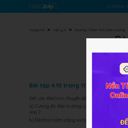
CHƯƠNG T
Trang chủ
Vật Lý 11
Chương 1: Điện Tích. Điện trường
Bài
Bài tập 4.10 trang 11 SBT Vật lý 11
Xét các êlectron chuyển động quanh hạt nhân
a) Cường độ điện trường của hạt nhân tại vị t
nhỏ ?
b) Electron nằm càng xa hạt nhân thì có thế 