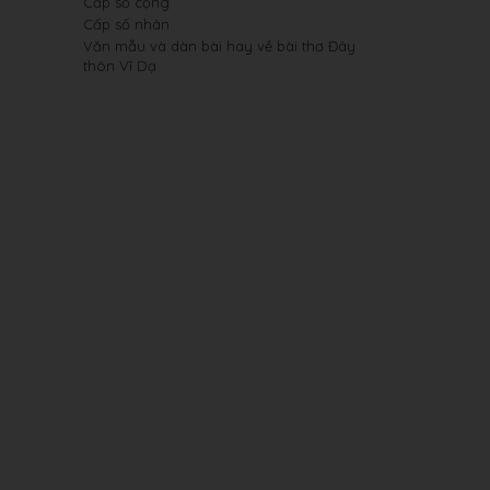
Cấp số cộng
Cấp số nhân
Văn mẫu và dàn bài hay về bài thơ Đây
thôn Vĩ Dạ