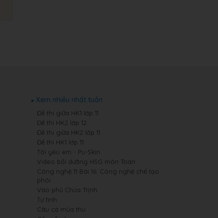
Xem nhiều nhất tuần
Đề thi giữa HK1 lớp 11
Đề thi HK2 lớp 12
Đề thi giữa HK2 lớp 11
Đề thi HK1 lớp 11
Tôi yêu em - Pu-Skin
Video bồi dưỡng HSG môn Toán
Công nghệ 11 Bài 16: Công nghệ chế tạo
phôi
Vào phủ Chúa Trịnh
Tự tình
Câu cá mùa thu