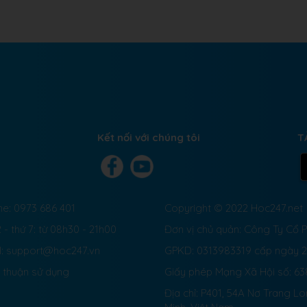
Kết nối với chúng tôi
T
ne: 0973 686 401
Copyright © 2022 Hoc247.net
 - thứ 7: từ 08h30 - 21h00
Đơn vị chủ quản: Công Ty Cổ
l: support@hoc247.vn
GPKD: 0313983319 cấp ngày 
 thuận sử dụng
Giấy phép Mạng Xã Hội số:
63
Địa chỉ: P401, 54A Nơ Trang L