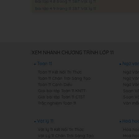
Bài tập 4.8 trang 11 SBT Vật lý 11
Bài tập 4.9 trang 11 SBT Vật lý 11
XEM NHANH CHƯƠNG TRÌNH LỚP 11
Toán 11
Ngữ văn
Toán 11 Kết Nối Tri Thức
Ngữ Văn 
Toán 11 Chân Trời Sáng Tạo
Ngữ Văn
Toán 11 Cánh Diều
Ngữ Văn
Giải bài tập Toán 11 KNTT
Soạn Văn
Giải bài tập Toán 11 CTST
Soạn Vă
Trắc nghiệm Toán 11
Văn mẫu
Vật lý 11
Hoá học
Vật lý 11 Kết Nối Tri Thức
Hoá học 
Vật Lý 11 Chân Trời Sáng Tạo
Hoá học