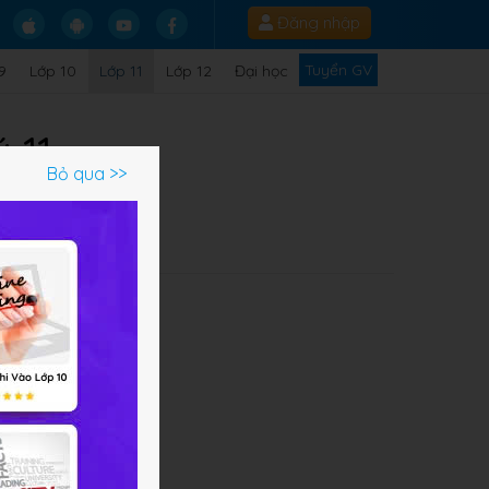
Đăng nhập
Tuyển GV
9
Lớp 10
Lớp 11
Lớp 12
Đại học
ý 11
Bỏ qua >>
ng