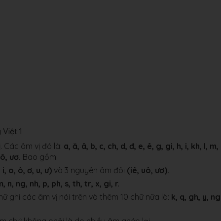
 Việt 1
. Các âm vị đó là:
a, ă, â, b, c, ch, d, đ, e, ê, g, gi, h, i, kh, l, m,
 uô, ươ.
Bao gồm:
 i, o, ô, ơ, u, ư)
và 3 nguyên âm đôi
(iê, uô, ươ).
m, n, ng, nh, p, ph, s, th, tr, x, gi, r.
hữ ghi các âm vị nói trên và thêm 10 chữ nữa là:
k, q, gh, y, ng