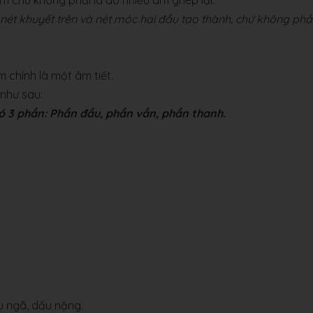
 âm chứ không phải là do nhiều âm ghép lại.
 nét khuyết trên và nét móc hai đầu tạo thành, chứ không phả
m chính là một âm tiết.
 như sau:
ó 3 phần: Phần đầu, phần vần, phần thanh.
dấu ngã, dấu nặng.