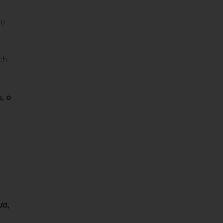
ụ
ch
u, o
ươ,