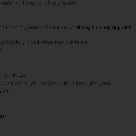
i ngắn) có tiếng viết bằng y (y dài):
ó thể viết y, hoặc viết i đều được.
Nhưng hiện nay quy định
(y dài): huy, quy (không được viết là qui)
:
í dụ: khuya.
hì viết là: yê. Ví dụ: chuyên, tuyết... yên, yểng...
viết:
ết: