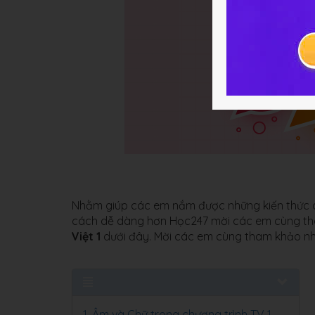
Nhằm giúp các em nắm được những kiến thức c
cách dễ dàng hơn Học247 mời các em cùng tha
Việt 1
dưới đây. Mời các em cùng tham khảo nh
1. Âm và Chữ trong chương trình TV 1