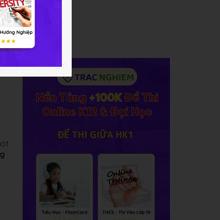
một
ng