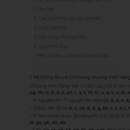
2. Âm tiết
3. Các thành tố cấu tạo âm tiết
4. Luật chính tả
5. Nội dung chương trình
6. Quy trình dạy
7. Một số âm – vần khó và cách đọc
1. Hệ thống Âm và Chữ trong chương trình Tiếng
Chương trình Tiếng Việt 1.CNGD dạy HS 37 âm vị
ng, nh, o, ô, ơ, p, ph, r, s, t, th, tr, u, ư, v, x, iê,
- 14 nguyên âm: 11 nguyên âm đơn
(a, ă, â, e, ê,
-
23 phụ âm đó là:
b, c, ch, d, đ, g, kh, t, v, h, l, 
-
37 âm vị trên được ghi bằng 47 chữ, đó là 37 c
ia, ya, yê, ua, ưa.