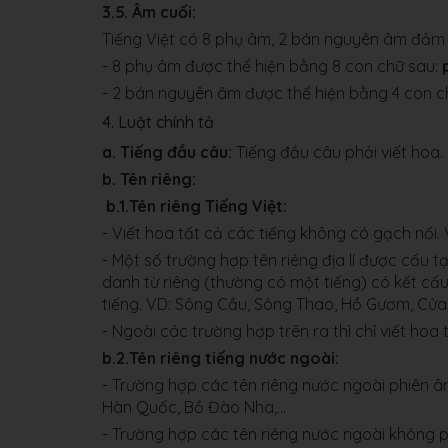
3.5. Âm cuối:
Tiếng Việt có 8 phụ âm, 2 bán nguyên âm đảm n
- 8 phụ âm được thể hiện bằng 8 con chữ sau:
- 2 bán nguyên âm được thể hiện bằng 4 con c
4. Luật chính tả
a. Tiếng đầu câu:
Tiếng đầu câu phải viết hoa.
b. Tên riêng:
b.1.Tên riêng Tiếng Việt:
- Viết hoa tất cả các tiếng không có gạch nối. 
- Một số trường hợp tên riêng địa lí được cấu t
danh từ riêng (thường có một tiếng) có kết cấu
tiếng. VD: Sông Cầu, Sông Thao, Hồ Gươm, Cửa
- Ngoài các trường hợp trên ra thì chỉ viết hoa 
b.2.Tên riêng tiếng nước ngoài:
- Trường hợp các tên riêng nước ngoài phiên âm
Hàn Quốc, Bồ Đào Nha,…
- Trường hợp các tên riêng nước ngoài không ph