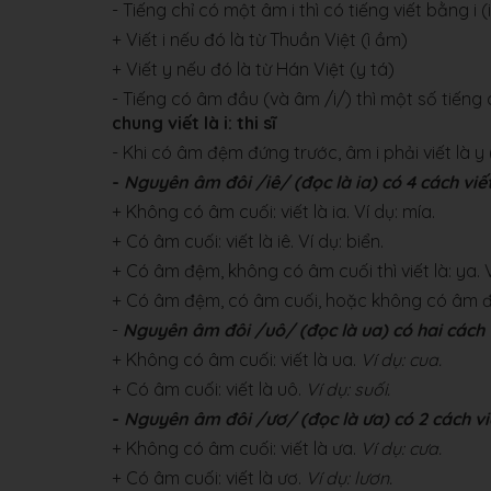
- Tiếng chỉ có một âm i thì có tiếng viết bằng i (
+ Viết i nếu đó là từ Thuần Việt (ì ầm)
+ Viết y nếu đó là từ Hán Việt (y tá)
- Tiếng có âm đầu (và âm /i/) thì một số tiếng c
chung viết là i: thi sĩ
- Khi có âm đệm đứng trước, âm i phải viết là y 
-
Nguyên âm đôi /iê/
(đọc là ia)
có 4 cách viết
+ Không có âm cuối: viết là ia. Ví dụ: mía.
+ Có âm cuối: viết là iê. Ví dụ: biển.
+ Có âm đệm, không có âm cuối thì viết là: ya. V
+ Có âm đệm, có âm cuối, hoặc không có âm đầu t
-
Nguyên âm đôi /uô/
(đọc là ua)
có hai cách 
+ Không có âm cuối: viết là ua.
Ví dụ: cua.
+ Có âm cuối: viết là uô.
Ví dụ: suối.
-
Nguyên âm đôi /ươ/
(đọc là ưa)
có 2 cách vi
+ Không có âm cuối: viết là ưa.
Ví dụ: cưa.
+ Có âm cuối: viết là ươ.
Ví dụ: lươn.