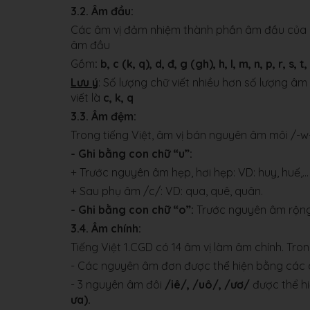
3.2. Âm đầu:
Các âm vị đảm nhiệm thành phần âm đầu của âm 
âm đầu
Gồm
: b, c (k, q), d, đ, g (gh), h, l, m, n, p, r, s, 
Lưu ý
: Số lượng chữ viết nhiều hơn số lượng âm
viết là
c, k, q
3.3. Âm đệm:
Trong tiếng Việt, âm vị bán nguyên âm môi /-w
- Ghi bằng con chữ “u”:
+ Trước nguyên âm hẹp, hơi hẹp: VD: huy, huế,…
+ Sau phụ âm /c/: VD: qua, quê, quân.
- Ghi bằng con chữ “o”:
Trước nguyên âm rộng,
3.4. Âm chính:
Tiếng Việt 1.CGD có 14 âm vị làm âm chính. Tr
- Các nguyên âm đơn được thể hiện bằng các 
- 3 nguyên âm đôi
/iê/, /uô/, /ươ/
được thể h
ưa).