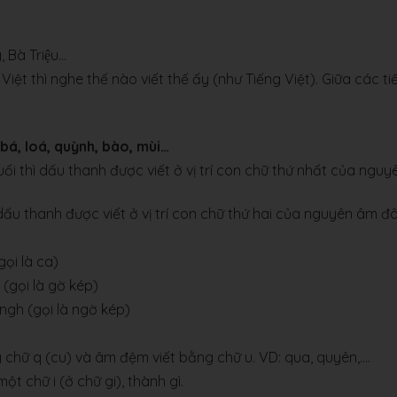
 Bà Triệu...
t thì nghe thế nào viết thế ấy (như Tiếng Việt). Giữa các ti
 bá, loá, quỳnh, bào, mùi…
i thì dấu thanh được viết ở vị trí con chữ thứ nhất của nguy
ấu thanh được viết ở vị trí con chữ thứ hai của nguyên âm đô
gọi là ca)
 (gọi là gờ kép)
 ngh (gọi là ngờ kép)
chữ q (cu) và âm đệm viết bằng chữ u. VD: qua, quyên,….
một chữ i (ở chữ gi), thành gì.