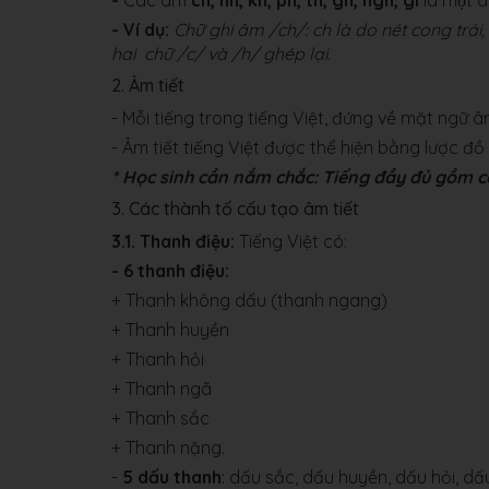
-
Các âm
ch, nh, kh, ph, th, gh, ngh, gi
là một
- Ví dụ:
Chữ ghi âm /ch/: ch là do nét cong trái,
hai chữ /c/ và /h/ ghép lại.
2. Âm tiết
- Mỗi tiếng trong tiếng Việt, đứng về mặt ngữ â
- Âm tiết tiếng Việt được thể hiện bằng lược đồ
* Học sinh cần nắm chắc: Tiếng đầy đủ gồm c
3. Các thành tố cấu tạo âm tiết
3.1. Thanh điệu:
Tiếng Việt có:
- 6 thanh điệu:
+ Thanh không dấu (thanh ngang)
+ Thanh huyền
+ Thanh hỏi
+ Thanh ngã
+ Thanh sắc
+ Thanh nặng.
-
5 dấu thanh
: dấu sắc, dấu huyền, dấu hỏi, 