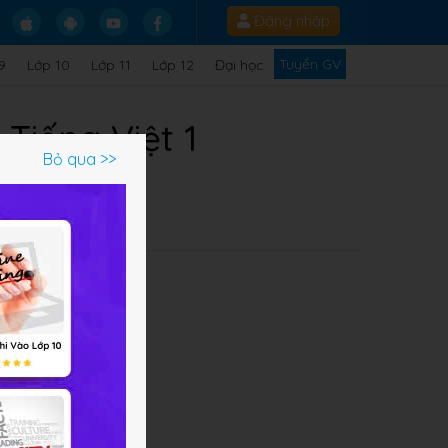
Đăng nhập
Tuyển GV
9
Lớp 10
Lớp 11
Lớp 12
Đại học
Tiếng Việt 1
Bỏ qua >>