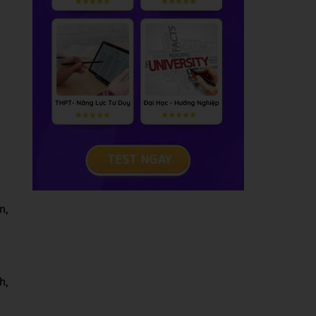
 n,
h,