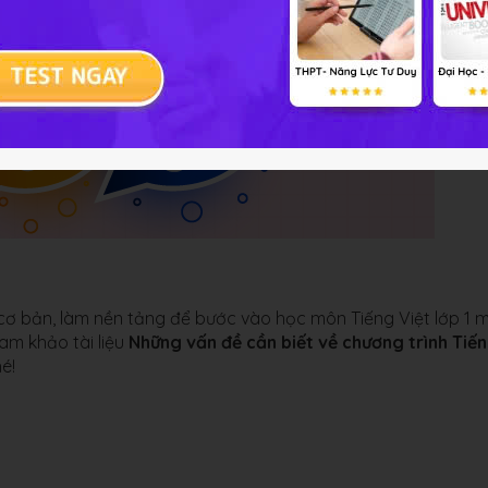
ơ bản, làm nền tảng để bước vào học môn Tiếng Việt lớp 1 
m khảo tài liệu
Những vấn đề cần biết về chương trình Tiế
é!