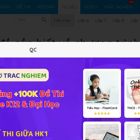
RÌNH
ĐỀ THI
HỎI ĐÁP
TƯ LIỆU
VIDEO
TRẮC NGHIỆM
Tiểu Học
Lớp 6
Lớp 7
Lớp 8
Lớp 
ề cần biết về chương trình 
QC
19/05/2021
1.19 MB
583 lượt xem
1 tải về
Tóm tắt nội dung
Xem online
Tải về