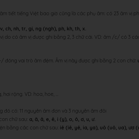
tiết tiếng Việt bao giờ cũng là các phụ âm: có 23 âm vị ph
t, v, ch, nh, tr, gi, ng (ngh), ph, kh, th, x.
 vị do có âm vị được ghi bằng 2, 3 chữ cái. VD: âm /c/ có 3 cá
-/ đóng vai trò âm đệm. Âm vị này được ghi bằng 2 con chữ:
 hơi rộng. VD: hoa, hoe, …
ong đó có: 11 nguyên âm đơn và 3 nguyên âm đôi
con chữ sau:
a, ă, â, e, ê, i (y), o, ô, ơ, u, ư.
iện bằng các con chữ sau:
iê (iê, yê, ia, ya), uô (uô, ua), ươ (