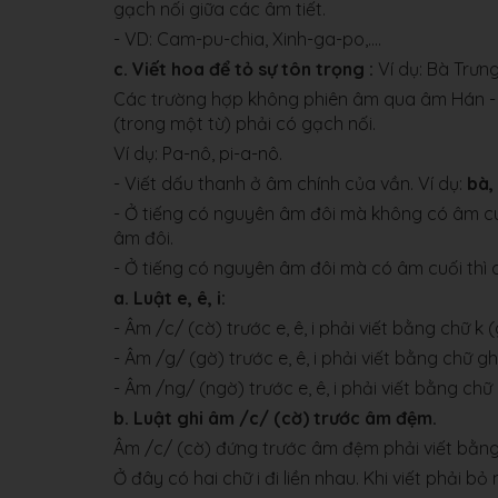
gạch nối giữa các âm tiết.
- VD: Cam-pu-chia, Xinh-ga-po,….
c. Viết hoa để tỏ sự tôn trọng :
Ví dụ: Bà Trưng,
Các trường hợp không phiên âm qua âm Hán - Việ
(trong một từ) phải có gạch nối.
Ví dụ: Pa-nô, pi-a-nô.
- Viết dấu thanh ở âm chính của vần. Ví dụ:
bà,
- Ở tiếng có nguyên âm đôi mà không có âm cuố
âm đôi.
- Ở tiếng có nguyên âm đôi mà có âm cuối thì d
a. Luật e, ê, i:
- Âm /c/ (cờ) trước e, ê, i phải viết bằng chữ k (
- Âm /g/ (gờ) trước e, ê, i phải viết bằng chữ gh
- Âm /ng/ (ngờ) trước e, ê, i phải viết bằng chữ
b. Luật ghi âm /c/ (cờ) trước âm đệm.
Âm /c/ (cờ) đứng trước âm đệm phải viết bằng 
Ở đây có hai chữ i đi liền nhau. Khi viết phải bỏ 