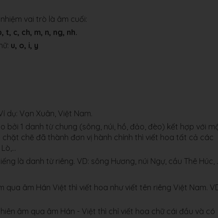
hiệm vai trò là âm cuối:
p, t, c, ch, m, n, ng, nh.
hữ:
u, o, i, y
Ví dụ: Vạn Xuân, Việt Nam.
ạo bởi 1 danh từ chung (sông, núi, hồ, đảo, đèo) kết hợp với m
 chặt chẽ đã thành đơn vị hành chính thì viết hoa tất cả các
 Lò,…
tiếng là danh từ riêng. VD: sông Hương, núi Ngự, cầu Thê Húc, 
 qua âm Hán Việt thì viết hoa như viết tên riêng Việt Nam. V
iên âm qua âm Hán - Việt thì chỉ viết hoa chữ cái đầu và có