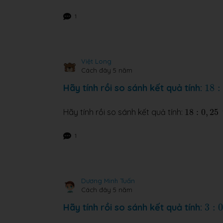
1
Việt Long
Cách đây 5 năm
18
:
0
,
Hãy tính rồi so sánh kết quả tính:
18
:
18
:
0
,
25
Hãy tính rồi so sánh kết quả tính:
18
:
0
,
25
1
Dương Minh Tuấn
Cách đây 5 năm
3
:
0
,
Hãy tính rồi so sánh kết quả tính:
3
: