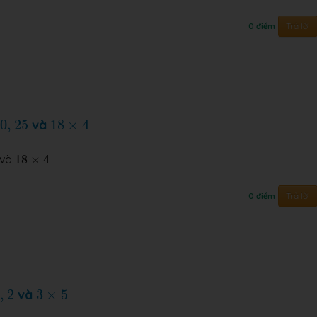
Trả lời
0 điểm
25
18
×
4
0
,
25
và
18
×
4
18
×
4
và
18
×
4
Trả lời
0 điểm
2
3
×
5
0
,
2
và
3
×
5