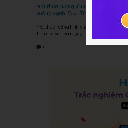
Một thửa ruộng hình chữ nhật có chi
25
m
vuông cạnh
25
. Tính chu vi thửa ru
m
Một thửa ruộng hình chữ nhật có chiều rộn
Tính chu vi thửa ruộng hình chữ nhật đó.
1