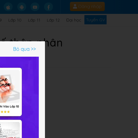
Đăng nhập
Tuyển GV
9
Lớp 10
Lớp 11
Lớp 12
Đại học
số thập phân
Bỏ qua >>
ến
âu