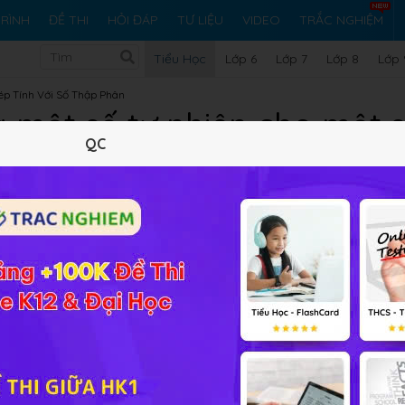
RÌNH
ĐỀ THI
HỎI ĐÁP
TƯ LIỆU
VIDEO
TRẮC NGHIỆM
Tiểu Học
Lớp 6
Lớp 7
Lớp 8
Lớp 
ép Tính Với Số Thập Phân
a một số tự nhiên cho một 
QC
Lý thuyết
10
Trắc nghiệm
7
BT SGK
17
FAQ
n hay muốn chia sẻ trong quá trình làm bài tập liên quan đ
 phân
Chia một số tự nhiên cho một số thập phân
hãy đặt c
i đáp cho các em.