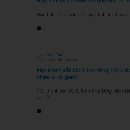
Hãy tính rồi so sánh kết quả tính:
5
:
5
:
0
,
5
Hãy tính rồi so sánh kết quả tính:
5
:
0
,
5
và
1
Huy Tâm
Cách đây 5 năm
16
k
g
0
,
8
m
Một thanh sắt dài
0
,
8
nặng
16
. H
m
k
g
nhiêu ki-lô-gam?
0
,
8
m
16
k
g
Một thanh sắt dài
0
,
8
nặng
16
. Hỏi mộ
m
k
g
gam?
1