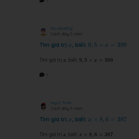
1
thu phương
Cách đây 5 năm
9
,
5
×
x
=
399
x
Tìm giá trị
, biết:
9
,
5
×
=
399
x
x
9
,
5
×
x
=
399
x
Tìm giá trị
, biết:
9
,
5
×
=
399
x
x
1
Ngọc Trinh
Cách đây 5 năm
x
×
8
,
6
=
387
x
Tìm giá trị
, biết:
×
8
,
6
=
387
x
x
x
×
8
,
6
=
387
x
Tìm giá trị
, biết:
×
8
,
6
=
387
x
x