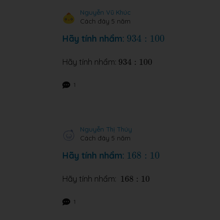
Nguyễn Vũ Khúc
Cách đây 5 năm
934
:
100
Hãy tính nhẩm:
934
:
100
934
:
100
Hãy tính nhẩm:
934
:
100
1
Nguyễn Thị Thúy
Cách đây 5 năm
168
:
10
Hãy tính nhẩm:
168
:
10
168
:
10
Hãy tính nhẩm:
168
:
10
1