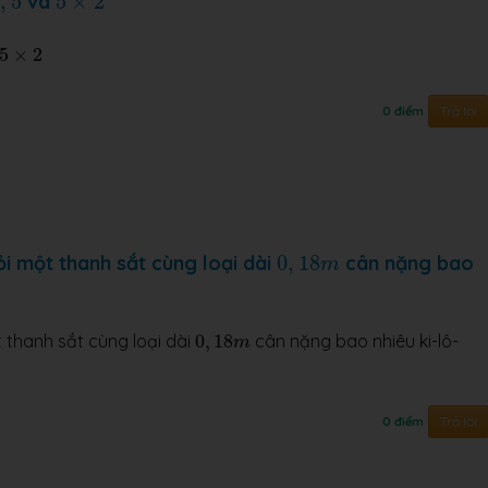
0
,
5
và
5
×
2
5
×
2
5
×
2
Trả lời
0 điểm
0
,
18
m
ỏi một thanh sắt cùng loại dài
0
,
18
cân nặng bao
m
0
,
18
m
t thanh sắt cùng loại dài
0
,
18
cân nặng bao nhiêu ki-lô-
m
Trả lời
0 điểm