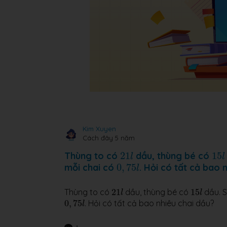
Kim Xuyen
Cách đây 5 năm
21
l
15
l
Thùng to có
21
dầu, thùng bé có
15
l
l
0
,
75
l
mỗi chai có
0
,
75
. Hỏi có tất cả bao 
l
21
l
15
l
Thùng to có
21
dầu, thùng bé có
15
dầu. S
l
l
0
,
75
l
0
,
75
. Hỏi có tất cả bao nhiêu chai dầu?
l