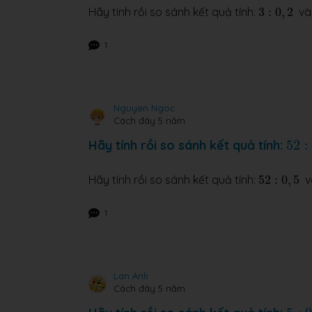
3
:
0
,
2
Hãy tính rồi so sánh kết quả tính:
3
:
0
,
2
v
1
Nguyen Ngoc
Cách đây 5 năm
52
:
Hãy tính rồi so sánh kết quả tính:
52
:
52
:
0
,
5
Hãy tính rồi so sánh kết quả tính:
52
:
0
,
5
v
1
Lan Anh
Cách đây 5 năm
5
:
0
,