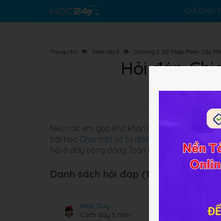
CHƯƠNG T
Trang chủ
Toán lớp 5
Chương 2: Số Thập Phân. Các Ph
Hỏi đáp Chi
Nếu các em gặp khó khăn hay có những bài toá
bài học
Chia một số tự nhiên cho một số thập
hỏi ở đây cộng đồng Toán
HỌC247
sẽ sớm giả
Danh sách hỏi đáp (17 câu):
Nhật Duy
Cách đây 5 năm