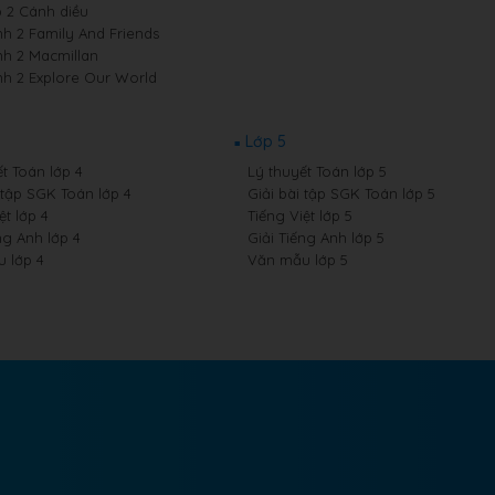
p 2 Cánh diều
nh 2 Family And Friends
nh 2 Macmillan
nh 2 Explore Our World
Lớp 5
t Toán lớp 4
Lý thuyết Toán lớp 5
 tập SGK Toán lớp 4
Giải bài tập SGK Toán lớp 5
ệt lớp 4
Tiếng Việt lớp 5
ng Anh lớp 4
Giải Tiếng Anh lớp 5
 lớp 4
Văn mẫu lớp 5