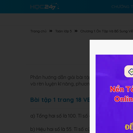
CHƯƠNG T
Trang chủ
Toán lớp 5
Chương 1: Ôn Tập Và Bổ Sung Về 
Phần hướng dẫn giải bài tập
Ôn tập về giải to
và rèn luyện kĩ năng, phương pháp giải bài tập
Bài tập 1 trang 18 VBT Toán 5 tập 1
3
7
3
a) Tổng hai số là 100. Tỉ số của hai số đó là
.
7
4
9
4
b) Hiệu hai số là 55. Tỉ số của hai số là
. Tìm h
9