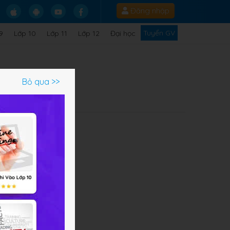
Đăng nhập
Tuyển GV
9
Lớp 10
Lớp 11
Lớp 12
Đại học
Bỏ qua >>
áp