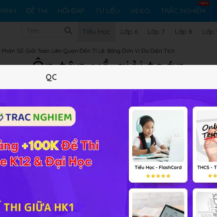
RÌNH
ĐỀ THI
HỎI ĐÁP
TƯ LIỆU
VIDEO
TRẮC NGHIỆM
Tiểu Học
Lớp 6
Lớp 7
Lớp 8
Lớp 
Phân Số. Giải Toán Liên Quan Đến Tỉ Lệ. Bảng Đơn Vị Đo Diện Tích
Ôn tập về giải toán
QC
Lý thuyết
10
Trắc nghiệm
3
BT SGK
52
FAQ
án
Ôn tập về giải toán
sẽ
giúp các em nắm được phương ph
 từ SGK
Toán lớp 5.
 Tìm hai số đó.
ai số đó.