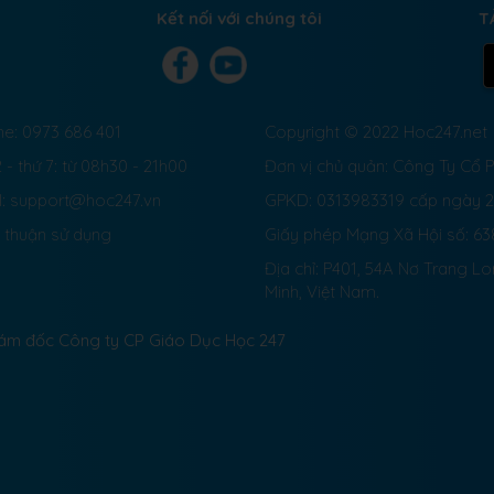
Kết nối với chúng tôi
T
ne: 0973 686 401
Copyright © 2022 Hoc247.net
 - thứ 7: từ 08h30 - 21h00
Đơn vị chủ quản: Công Ty Cổ
l: support@hoc247.vn
GPKD: 0313983319 cấp ngày 
 thuận sử dụng
Giấy phép Mạng Xã Hội số:
63
Địa chỉ: P401, 54A Nơ Trang L
Minh, Việt Nam.
Giám đốc Công ty CP Giáo Dục Học 247