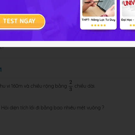
1
1
3
1
ả 116 quả. Số trứng gà bằng
số trứng vịt. Hỏi trong thúng có
3
t?
1
2
3
2
chu vi 160m và chiều rộng bằng
chiều dài.
3
. Hỏi diện tích lối đi bằng bao nhiêu mét vuông ?