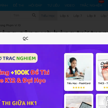
RÌNH
ĐỀ THI
HỎI ĐÁP
TƯ LIỆU
VIDEO
TRẮC NGHIỆM
Tiểu Học
Lớp 6
Lớp 7
Lớp 8
Lớp 
rong Phạm Vi 10
Bảng cộng và bảng trừ tron
QC
Lý thuyết
32
BT SGK
0
FAQ
n hay muốn chia sẻ trong quá trình làm bài tập liên quan đ
10
hãy đặt câu hỏi ở đây cộng đồng Toán
HỌC247
sẽ sớm giả
 hãy trở thành người đầu tiên đặt câu hỏi.