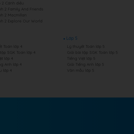
p 2 Cánh diều
nh 2 Family And Friends
nh 2 Macmillan
nh 2 Explore Our World
Lớp 5
t Toán lớp 4
Lý thuyết Toán lớp 5
 tập SGK Toán lớp 4
Giải bài tập SGK Toán lớp 5
ệt lớp 4
Tiếng Việt lớp 5
ng Anh lớp 4
Giải Tiếng Anh lớp 5
 lớp 4
Văn mẫu lớp 5