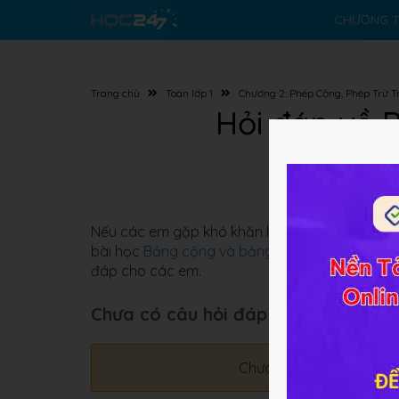
CHƯƠNG T
Trang chủ
Toán lớp 1
Chương 2: Phép Cộng, Phép Trừ T
Hỏi đáp về 
Nếu các em gặp khó khăn hay có những bài toá
bài học
Bảng cộng và bảng trừ trong phạm vi 
đáp cho các em.
Chưa có câu hỏi đáp nào
Chưa có câu hỏi nào. Em