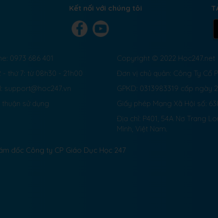
Kết nối với chúng tôi
T
ne: 0973 686 401
Copyright © 2022 Hoc247.net
 - thứ 7: từ 08h30 - 21h00
Đơn vị chủ quản: Công Ty Cổ
l: support@hoc247.vn
GPKD: 0313983319 cấp ngày 
 thuận sử dụng
Giấy phép Mạng Xã Hội số:
63
Địa chỉ: P401, 54A Nơ Trang L
Minh, Việt Nam.
Giám đốc Công ty CP Giáo Dục Học 247