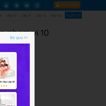
Đăng nhập
Tuyển GV
9
Lớp 10
Lớp 11
Lớp 12
Đại học
g phạm vi 10
Bỏ qua >>
ến
i