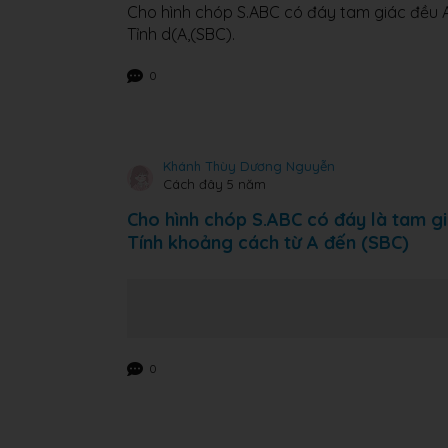
Cho hình chóp S.ABC có đáy tam giác đều A
Tỉnh d(A,(SBC).
0
Khánh Thùy Dương Nguyễn
Cách đây 5 năm
Cho hình chóp S.ABC có đáy là tam giá
Tính khoảng cách từ A đến (SBC)
0