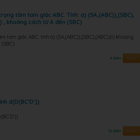
rọng tâm tam giác ABC. Tính: a) (SA,(ABC)),(SBC),
) , khoảng cách từ A đến (SBC)
m tam giác ABC .tính:a) (SA,(ABC)),(SBC),(ABC);b) khoảng
n (SBC)
Trả lời
4 điểm
ính d(D(BC’D’))
(BC’D’))
Trả lời
10 điểm