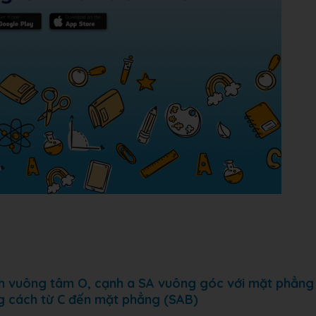
nh vuông tâm O, cạnh a SA vuông góc với mặt phẳng
g cách từ C đến mặt phẳng (SAB)