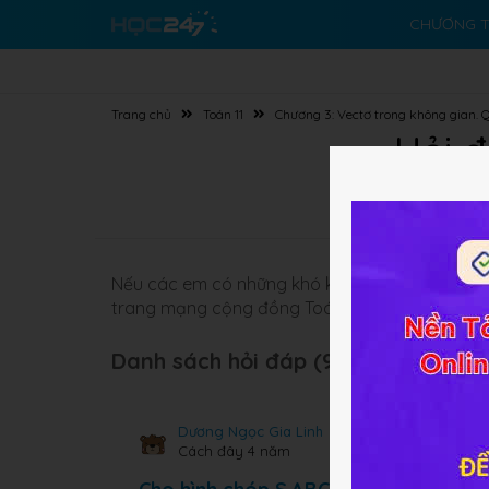
CHƯƠNG T
Trang chủ
Toán 11
Chương 3: Vectơ trong không gian. 
Hỏi đ
Nếu các em có những khó khăn về bài tập liên
trang mạng cộng đồng Toán HOC247 sẽ sớm gi
Danh sách hỏi đáp (94 câu):
Dương Ngọc Gia Linh
Cách đây 4 năm