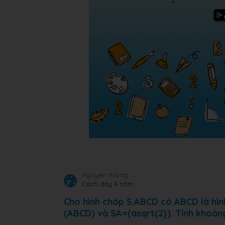
nguyen tuong
Cách đây 4 năm
Cho hình chóp S.ABCD có ABCD là hì
(ABCD) và SA=(asqrt{2}). Tính khoản