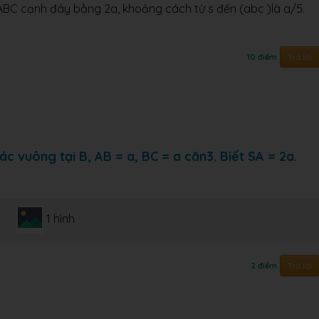
BC cạnh đáy bằng 2a, khoảng cách từ s đến (abc )là a/5.
Trả lời
10 điểm
c vuông tại B, AB = a, BC = a căn3. Biết SA = 2a.
1 hình
Trả lời
2 điểm