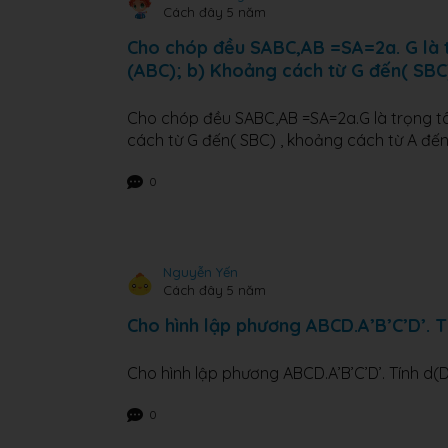
Cách đây 5 năm
Cho chóp đều SABC,AB =SA=2a. G là t
(ABC); b) Khoảng cách từ G đến( SBC
Cho chóp đều SABC,AB =SA=2a.G là trọng tâ
cách từ G đến( SBC) , khoảng cách từ A đế
0
Nguyễn Yến
Cách đây 5 năm
Cho hình lập phương ABCD.A’B’C’D’. T
Cho hình lập phương ABCD.A’B’C’D’. Tính d(D
0