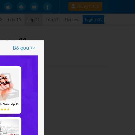
Đăng nhập
Tuyển GV
9
Lớp 10
Lớp 11
Lớp 12
Đại học
học 11
Bỏ qua >>