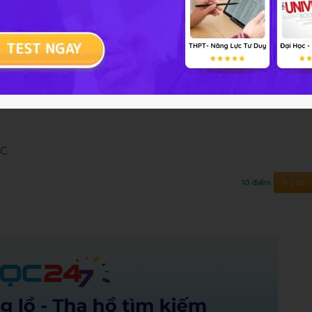
nh vuông tâm O, cạnh a SA vuông góc với mặt phẳng
ách từ C đến mặt phẳng (SAB).
 tâm O, cạnh a SA vuông góc với mặt phẳng (ABCD) và SA=a
C.
Trả lời
10 điểm