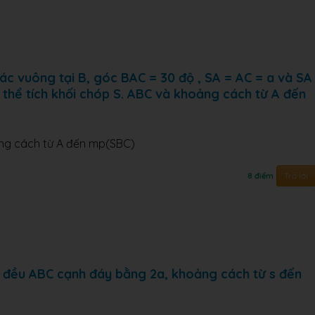
ác vuông tại B, góc BAC = 30 độ , SA = AC = a và SA
thể tích khối chóp S. ABC và khoảng cách từ A đến
oảng cách từ A đến mp(SBC)
Trả lời
8 điểm
 đều ABC cạnh đáy bằng 2a, khoảng cách từ s đến