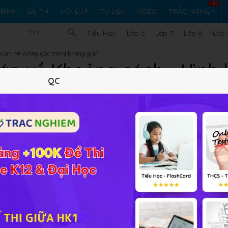
RÌNH
ĐỀ THI
HỎI ĐÁP
TƯ LIỆU
VIDEO
TRẮC NGHIỆM
Tiểu Học
Lớp 6
Lớp 7
Lớp 8
Lớp 
Quan hệ vuông góc trong không gian
áp về Khoảng cách - Hình 
QC
Lý thuyết
10
Trắc nghiệm
23
BT SGK
94
FAQ
 quan đến
Khoảng cách
từ bài tập SGK, Sách tham khảo, Các
ải đáp cho các em.