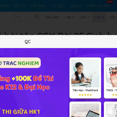
RÌNH
ĐỀ THI
HỎI ĐÁP
TƯ LIỆU
VIDEO
TRẮC NGHIỆM
Tiểu Học
Lớp 6
Lớp 7
Lớp 8
Lớp 
i bài tập SGK Bài 25 Sinh h
QC
Lý thuyết
10
Trắc nghiệm
6
BT SGK
130
FAQ
oang miệng là gì?
u thành ngữ " Nhai kĩ no lâu".