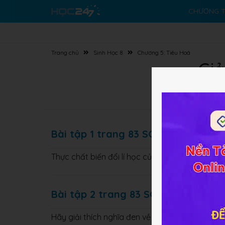
CHƯƠNG T
Trang chủ
Sinh Học 8
Chương 5: Tiêu Hoá
Giả
Bài tập 1 trang 83 SGK Sinh học 8
Thực chất biến đổi lí học của thức ăn trong kh
Bài tập 2 trang 83 SGK Sinh học 8
Hãy giải thích nghĩa đen về mặt sinh học của câ