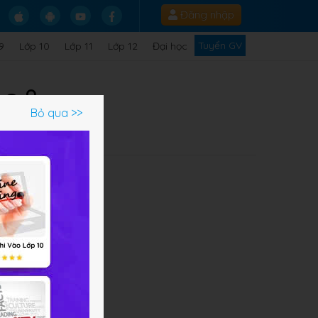
Đăng nhập
Tuyển GV
9
Lớp 10
Lớp 11
Lớp 12
Đại học
ọc 8
Bỏ qua >>