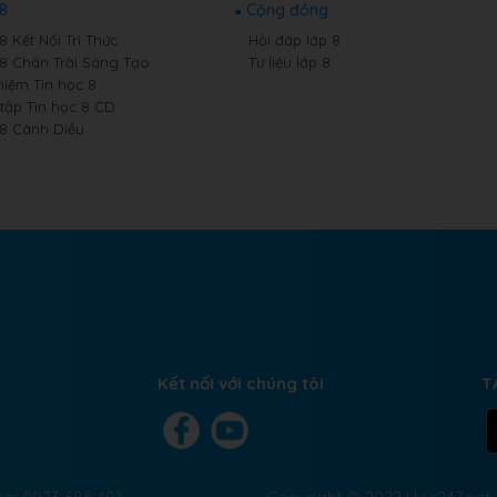
 8
Cộng đồng
8 Kết Nối Tri Thức
Hỏi đáp lớp 8
 8 Chân Trời Sáng Tạo
Tư liệu lớp 8
hiệm Tin học 8
 tập Tin học 8 CD
 8 Cánh Diều
Kết nối với chúng tôi
T