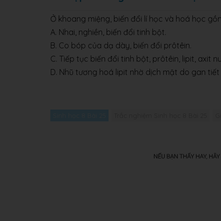
Ở khoang miệng, biến đổi lí học và hoá học g
A. Nhai, nghiền, biến đổi tinh bột.
B. Co bóp của dạ dày, biến đổi prôtêin.
C. Tiếp tục biến đổi tinh bột, prôtêin, lipit, axit nu
D. Nhũ tương hoá lipit nhờ dịch mật do gan tiết
Sinh học 8 Bài 25
Trắc nghiệm Sinh học 8 Bài 25
G