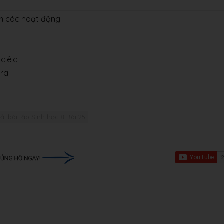
ồm các hoạt động
clêic.
 ra.
iải bài tập Sinh học 8 Bài 25