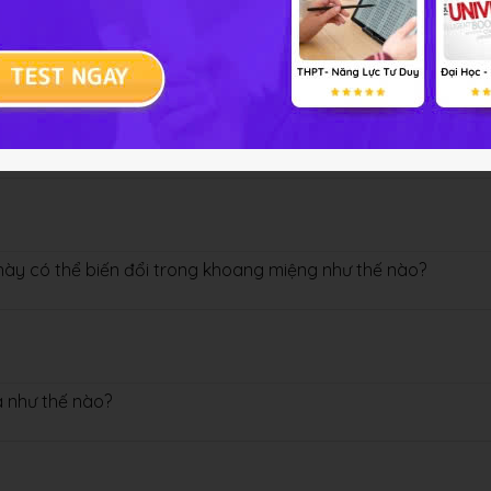
a ở khoang miệng và thực quản thì còn lại những loại chất n
 này có thể biến đổi trong khoang miệng như thế nào?
a như thế nào?