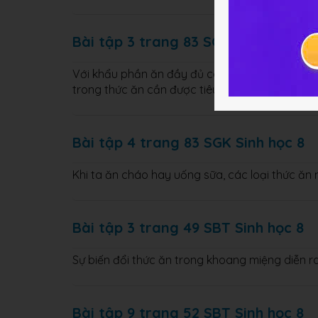
Bài tập 3 trang 83 SGK Sinh học 8
Với khẩu phần ăn đầy đủ các chất, sau tiêu hó
trong thức ăn cần được tiêu hóa tiếp?
Bài tập 4 trang 83 SGK Sinh học 8
Khi ta ăn cháo hay uống sữa, các loại thức ăn
Bài tập 3 trang 49 SBT Sinh học 8
Sự biến đổi thức ăn trong khoang miệng diễn r
Bài tập 9 trang 52 SBT Sinh học 8