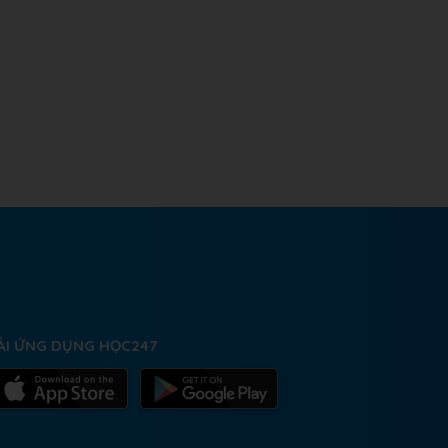
ẢI ỨNG DỤNG HỌC247