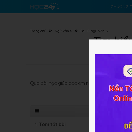
CHƯƠNG T
Trang chủ
Ngữ Văn 6
Bài 18 Ngữ Văn 6
Tìm hiể
Qua bài học giúp các em nắm được
mục đích 
1. Tóm tắt bài