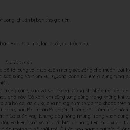
ường, chuẩn bị ban thờ gia tiên.
n: Hoa đào, mai, lan, quất, gà, trầu cau...
Bài văn mẫu
a đã tới cùng với mùa xuân mang sức sống cho muôn loài. 
n sức sống và niềm vui. Quang cảnh nơi em ở cũng tưng b
miền.
i trong xanh, cao vời vợi. Trong không khí khắp nơi lan toả
hau phô sắc. Cả xóm em cũng tưng bừng trong không khí vu
ược cởi bỏ cái áo cũ kỹ của những năm trước mà khoác trên 
o cao, hay lắc lư cái đầu, ngày thường rất trầm tư thì hôm
tiên mùa xuân vậy. Những cây hồng nhung trong vườn cũng
đầy vẻ kiêu hãnh và như rất biết ơn nàng tiên mùa xuân đã
ộ áo mới sạch sẽ, mát mẻ. Ở trên cao ngang hai bên đườn