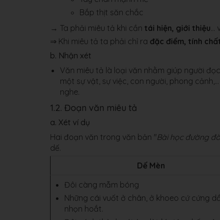
Bắp thịt săn chắc
→ Ta phải miêu tả khi cần
tái hiện, giới thiệu
..
⇒ Khi miêu tả ta phải chỉ ra
đặc điểm, tính chấ
b. Nhận xét
Văn miêu tả là loại văn nhằm giúp người đọc
một sự vật, sự việc, con người, phong cảnh,.
nghe.
1.2. Đoạn văn miêu tả
a. Xét ví dụ
Hai đoạn văn trong văn bản "
Bài học đường đời
dế.
Dế Mèn
Đôi càng mẫm bóng
Những cái vuốt ở chân, ở khoeo cứ cứng dầ
nhọn hoắt.