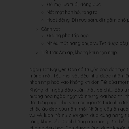
Đủ mọi lứa tuổi, đông đúc
Nét mặt hớn hở, rạng rỡ
Hoạt động: Đi mua sắm, đi ngắm phố ph
Cảnh vật
Đường phố tấp nập
Nhiều mặt hàng phục vụ Tết được bày bá
Tiết trời: Ấm áp, không khí nhộn nhịp.
Ngày Tết Nguyên Đán cổ truyền của dân tộc t
mùng một Tết, mọi vật đều như được nhân lê
nhộn nhịp hoà vào không khí đón Tết của mọi 
Không khí ngày đầu xuân thật dễ chịu. Bầu trờ
hương hoa ngào ngạt và những loài hoa thi n
đó. Từng ngôi nhà với mái ngói đỏ tươi như đ
chiếc áo đẹp của năm mới. Những cây ăn quả t
vui vẻ, luôn nở nụ cười giỡn đùa cùng nàng 
ràng khoe sắc. Cánh hồng mịn màng, đỏ thắm 
cho nó đẹp hơn. Con đường làng được khoác b