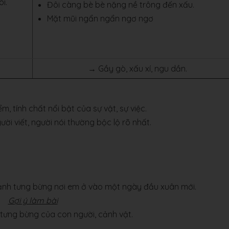
i.
Đôi càng bè bè nặng nề trông đến xấu.
Mặt mũi ngẩn ngẩn ngơ ngơ
→ Gầy gò, xấu xí, ngu dần.
, tính chất nổi bật của sự vật, sự việc.
ời viết, người nói thường bộc lộ rõ nhất.
ảnh tưng bừng nơi em ở vào một ngày đầu xuân mới.
Gợi ý làm bài
 tưng bừng của con người, cảnh vật.