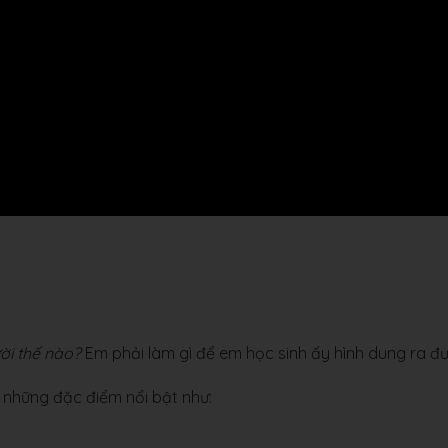
ười thế nào?
Em phải làm gì để em học sinh ấy hình dung ra đ
i những đặc điểm nổi bật như: