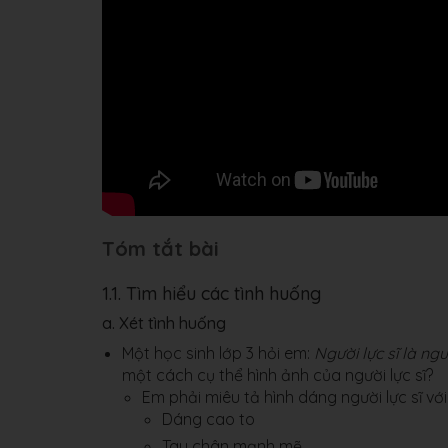
Tóm tắt bài
1.1. Tìm hiểu các tình huống
a. Xét tình huống
Một học sinh lớp 3 hỏi em:
Người lực sĩ là ng
một cách cụ thể hình ảnh của người lực sĩ?
Em phải miêu tả hình dáng người lực sĩ vớ
Dáng cao to
Tay chân mạnh mẽ