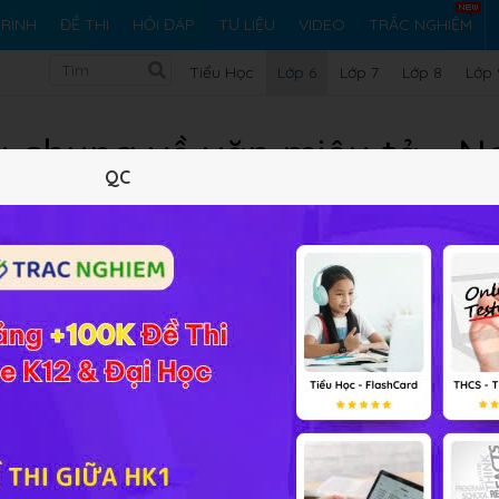
RÌNH
ĐỀ THI
HỎI ĐÁP
TƯ LIỆU
VIDEO
TRẮC NGHIỆM
Tiểu Học
Lớp 6
Lớp 7
Lớp 8
Lớp 
u chung về văn miêu tả - N
QC
Lý thuyết
Soạn bài
241
FAQ
của miêu tả
;
cách miêu tả
trong văn bản.