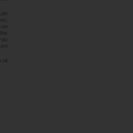
quần
húc.
cười
 Bác
cháu
 xóm
i sẽ