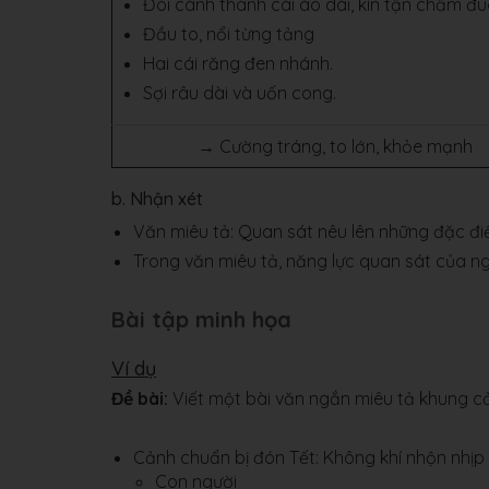
Đôi cánh thành cái áo dài, kín tận chấm đuô
Đầu to, nổi từng tảng
Hai cái răng đen nhánh.
Sợi râu dài và uốn cong.
→ Cường tráng, to lớn, khỏe mạnh
b. Nhận xét
Văn miêu tả: Quan sát nêu lên những đặc điểm
Trong văn miêu tả, năng lực quan sát của ngư
Bài tập minh họa
Ví dụ
Đề bài:
Viết một bài văn ngắn miêu tả khung c
Cảnh chuẩn bị đón Tết: Không khí nhộn nhịp
Con người