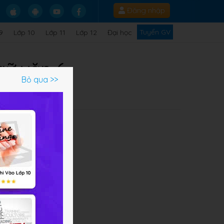
Đăng nhập
Tuyển GV
9
Lớp 10
Lớp 11
Lớp 12
Đại học
gữ văn 6
Bỏ qua >>