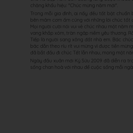
chăng khẩu hiệu: "Chúc mừng năm mới".
Trong mỗi gia đình, ai nấy đều tất bật chuẩn
bên mâm cơm ấm cúng với những lời chúc tốt 
Mọi người cười nói vui vẻ chúc nhau một năm m
vang khắp xóm, tràn ngâp niềm yêu thương. Rồ
Tiếp là người sang xông đất nhà em. Bác chúc
bác dẫn theo ríu rít vui mừng vì được tiền mừ
đã bắt đầu đi chúc Tết lẫn nhau, mong một nă
Ngày đầu xuân mới Kỷ Sửu 2009 đã diễn ra tr
sống chan hoà với nhau để cuộc sống mỗi ngà