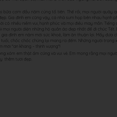
 bị bữa cơm đầu năm cúng tổ tiên. Thế rồi, mọi người quây 
đẹp. Gia đình em cũng vậy, cả nhà sum họp bên nhau hạnh p
ới có nhiều niềm vui, hạnh phúc và mọi điều may mắn. Tiếng 
i mọi người diện những hộ quần áo đẹp nhất để đi chúc Tết.
 gia đình em năm mới sức khoẻ, làm ăn thuận lợi. Mấy đứa 
ng tuổi, chốc chốc chúng lại mang ra đếm. Những người trong
m mới "an khang – thịnh vượng"!
ong xóm em thật ấm cúng và vui vẻ. Em mong rằng mọi ngườ
y thêm tươi đẹp.