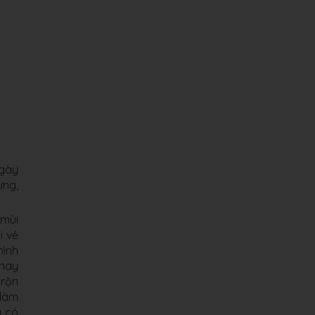
Ngày
ừng,
 mùi
i vẻ
mình
 nay
 rộn
 làm
g có