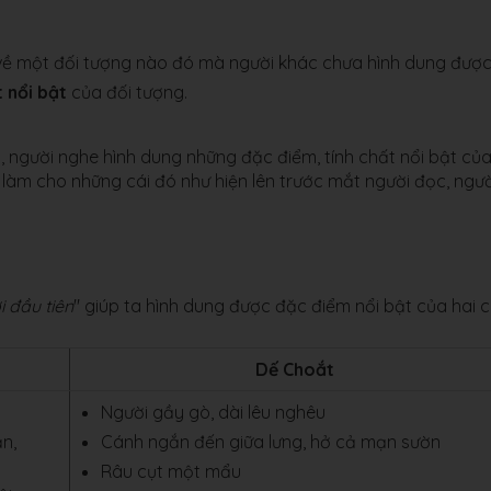
. về một đối tượng nào đó mà người khác chưa hình dung được
t nổi bật
của đối tượng.
, người nghe hình dung những đặc điểm, tính chất nổi bật củ
.. làm cho những cái đó như hiện lên trước mắt người đọc, ngườ
 đầu tiên
" giúp ta hình dung được đặc điểm nổi bật của hai 
Dế Choắt
Người gầy gò, dài lêu nghêu
n,
Cánh ngắn đến giữa lưng, hở cả mạn sườn
Râu cụt một mẩu