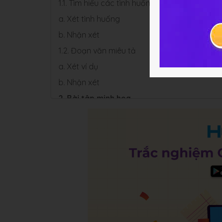
1.1. Tìm hiểu các tình huống
a. Xét tình huống
b. Nhận xét
1.2. Đoạn văn miêu tả
a. Xét ví dụ
b. Nhận xét
2. Bài tập minh họa
3. Soạn bài Tìm hiểu chung về văn miêu tả