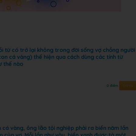
ồi từ có trở lại không trong đời sống vợ chồng người
on cá vàng) thể hiện qua cách dùng các tính từ
ư thế nào
Trả lời
0 điểm
cá vàng, ông lão tội nghiệp phải ra biển năm lần
 của vợ. Mỗi lần như vậy, biển xanh được tả một