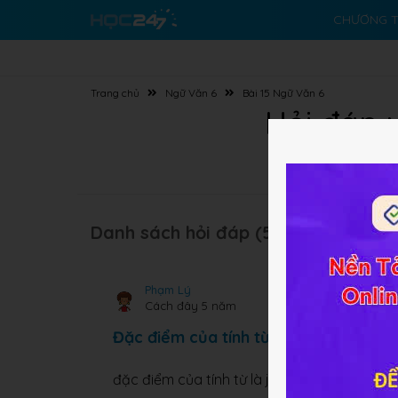
CHƯƠNG T
Trang chủ
Ngữ Văn 6
Bài 15 Ngữ Văn 6
Hỏi đáp v
Danh sách hỏi đáp (58 câu):
Phạm Lý
Cách đây 5 năm
Đặc điểm của tính từ là gì
đặc điểm của tính từ là j??