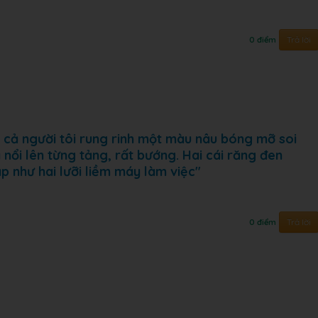
Trả lời
0 điểm
ì cả người tôi rung rinh một màu nâu bóng mỡ soi
 nổi lên từng tảng, rất bướng. Hai cái răng đen
 như hai lưỡi liềm máy làm việc"
Trả lời
0 điểm