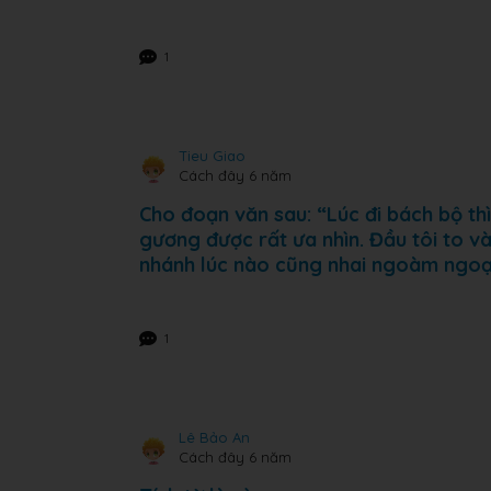
1
Tieu Giao
Cách đây 6 năm
Cho đoạn văn sau: “Lúc đi bách bộ th
gương được rất ưa nhìn. Đầu tôi to và
nhánh lúc nào cũng nhai ngoàm ngoạp
1
Lê Bảo An
Cách đây 6 năm