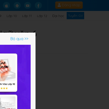
Đăng nhập
Tuyển GV
9
Lớp 10
Lớp 11
Lớp 12
Đại học
 Ngữ văn 6
Bỏ qua >>