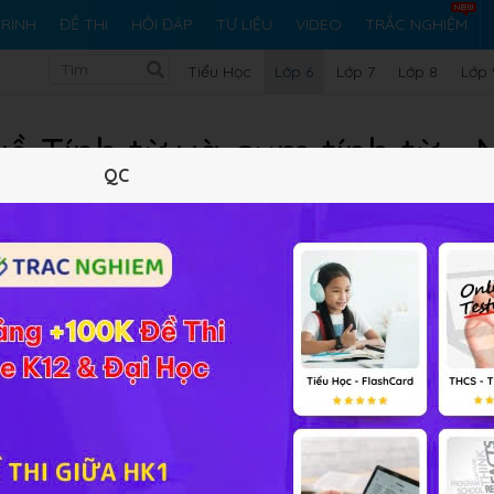
RÌNH
ĐỀ THI
HỎI ĐÁP
TƯ LIỆU
VIDEO
TRẮC NGHIỆM
Tiểu Học
Lớp 6
Lớp 7
Lớp 8
Lớp 
ề Tính từ và cụm tính từ -
QC
Lý thuyết
Soạn bài
58
FAQ