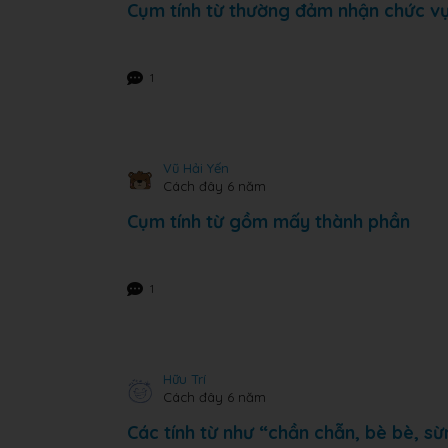
Cụm tính từ thường đảm nhận chức vụ
1
Vũ Hải Yến
Cách đây 6 năm
Cụm tính từ gồm mấy thành phần
1
Hữu Trí
Cách đây 6 năm
Các tính từ như “chần chẫn, bè bè, sừ