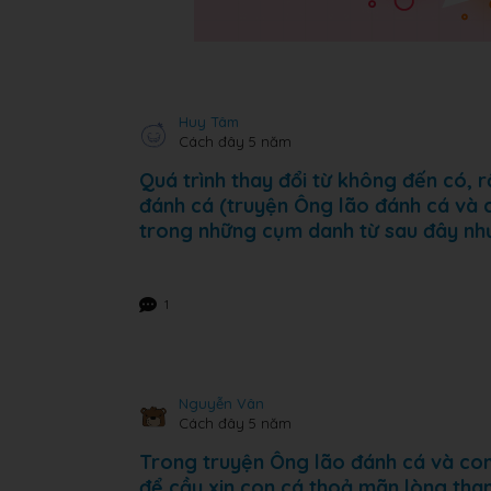
Huy Tâm
Cách đây 5 năm
Quá trình thay đổi từ không đến có, r
đánh cá (truyện Ông lão đánh cá và c
trong những cụm danh từ sau đây nh
1
Nguyễn Vân
Cách đây 5 năm
Trong truyện Ông lão đánh cá và con 
để cầu xin con cá thoả mãn lòng tham