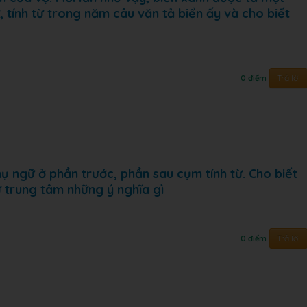
 tính từ trong năm câu văn tả biển ấy và cho biết
Trả lời
0 điểm
 ngữ ở phần trước, phần sau cụm tính từ. Cho biết
 trung tâm những ý nghĩa gì
Trả lời
0 điểm