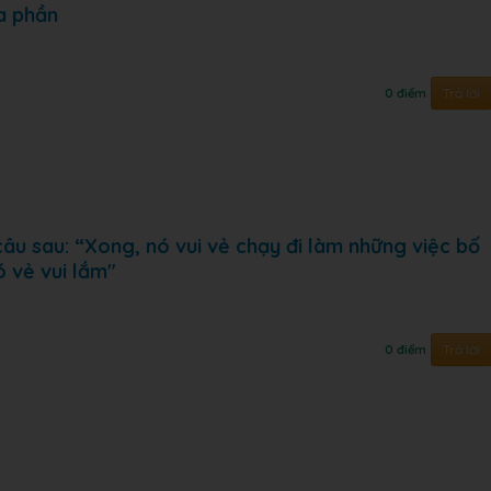
a phần
Trả lời
0 điểm
âu sau: “Xong, nó vui vẻ chạy đi làm những việc bố
 vẻ vui lắm"
Trả lời
0 điểm