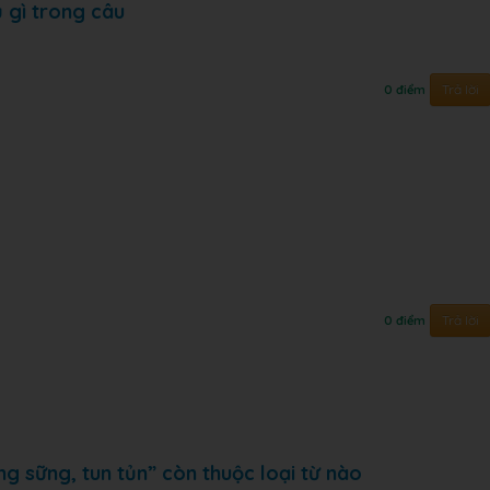
 gì trong câu
Trả lời
0 điểm
Trả lời
0 điểm
ng sững, tun tủn” còn thuộc loại từ nào