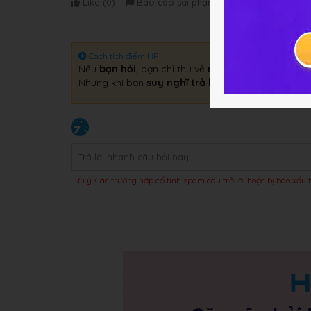
Like (
0
)
Báo cáo sai phạm
Cách tích điểm HP
Nếu
bạn hỏi
, bạn chỉ thu về
một câu trả lời
.
Nhưng khi bạn
suy nghĩ trả lời
, bạn sẽ thu về
gấp 
Lưu ý: Các trường hợp cố tình spam câu trả lời hoặc bị báo xấu t