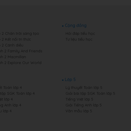
Cộng đồng
p 2 Chân trời sáng tạo
Hỏi đáp tiểu học
 2 Kết nối tri thức
Tư liệu tiểu học
p 2 Cánh diều
nh 2 Family And Friends
nh 2 Macmillan
nh 2 Explore Our World
Lớp 5
t Toán lớp 4
Lý thuyết Toán lớp 5
 tập SGK Toán lớp 4
Giải bài tập SGK Toán lớp 5
ệt lớp 4
Tiếng Việt lớp 5
ng Anh lớp 4
Giải Tiếng Anh lớp 5
 lớp 4
Văn mẫu lớp 5