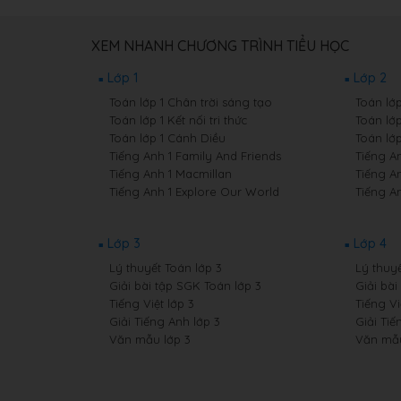
XEM NHANH CHƯƠNG TRÌNH TIỂU HỌC
Lớp 1
Lớp 2
Toán lớp 1 Chân trời sáng tạo
Toán lớ
Toán lớp 1 Kết nối tri thức
Toán lớp
Toán lớp 1 Cánh Diều
Toán lớ
Tiếng Anh 1 Family And Friends
Tiếng A
Tiếng Anh 1 Macmillan
Tiếng A
Tiếng Anh 1 Explore Our World
Tiếng A
Lớp 3
Lớp 4
Lý thuyết Toán lớp 3
Lý thuyế
Giải bài tập SGK Toán lớp 3
Giải bài
Tiếng Việt lớp 3
Tiếng Vi
Giải Tiếng Anh lớp 3
Giải Tiế
Văn mẫu lớp 3
Văn mẫu