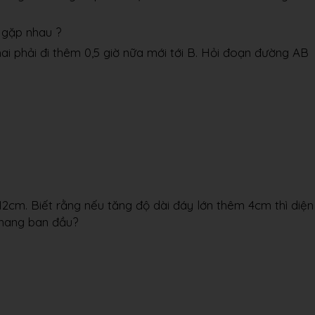
a gặp nhau ?
hai phải đi thêm 0,5 giờ nữa mới tới B. Hỏi đoạn đường AB
12cm. Biết rằng nếu tăng độ dài đáy lớn thêm 4cm thì diện
 thang ban đầu?