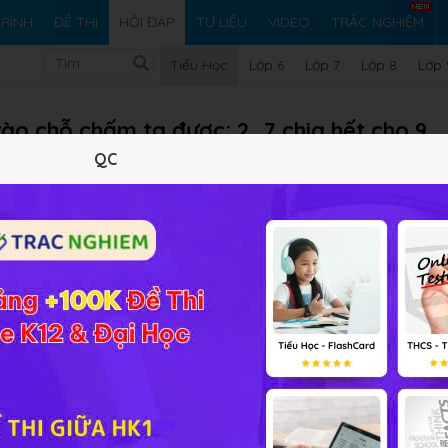
RÌNH
ĐỀ THI
HỎI ĐÁP
TƯ LIỆU
VIDEO
TRẮC NGHIỆM
Tiểu Học
Lớp 6
Lớp 7
Lớp 8
Lớp 
vào chỗ chấm ta được: 2...7 chia hết cho 9
QC
m ta được: 2...7 chia hết cho 9
Vi ph
 9 +.... chia hết cho 9.