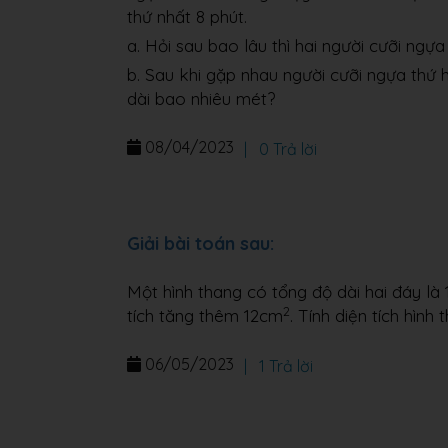
thứ nhất 8 phút.
a. Hỏi sau bao lâu thì hai người cưỡi ngự
b. Sau khi gặp nhau người cưỡi ngựa thứ 
dài bao nhiêu mét?
08/04/2023
|
0 Trả lời
Giải bài toán sau:
Một hình thang có tổng độ dài hai đáy là 
2
tích tăng thêm 12cm
. Tính diện tích hình
06/05/2023
|
1 Trả lời