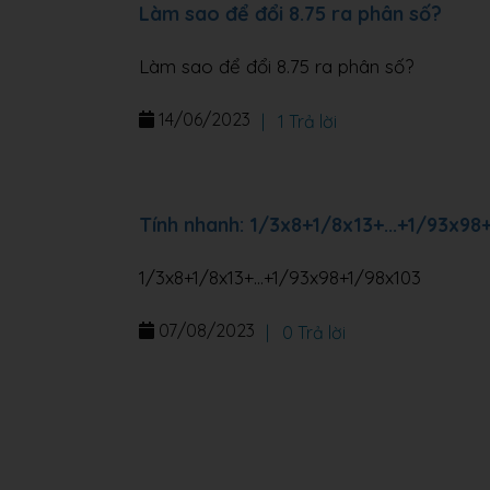
Làm sao để đổi 8.75 ra phân số?
Làm sao để đổi 8.75 ra phân số?
14/06/2023
|
1 Trả lời
Tính nhanh: 1/3x8+1/8x13+...+1/93x98
1/3x8+1/8x13+...+1/93x98+1/98x103
07/08/2023
|
0 Trả lời