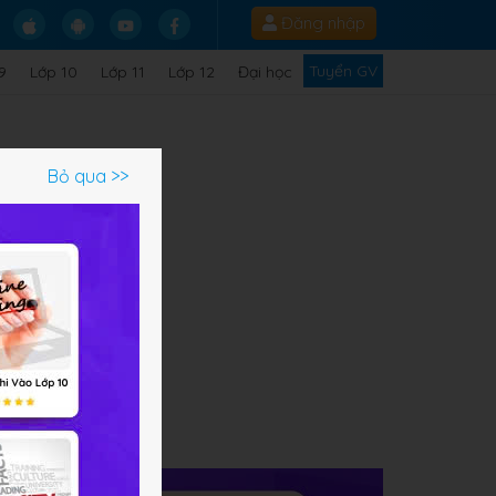
Đăng nhập
Tuyển GV
9
Lớp 10
Lớp 11
Lớp 12
Đại học
Bỏ qua >>
ạm