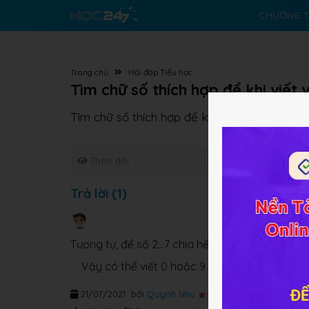
CHƯƠNG T
Trang chủ
Hỏi đáp Tiểu học
Tìm chữ số thích hợp để khi viết 
Tìm chữ số thích hợp để khi viết vào chỗ chấ
Theo dõi
Trả lời (1)
Tương tự, để số 2...7 chia hết cho 9 thì 2 + ....+ 7 =
Vậy có thể viết 0 hoặc 9 vào chỗ chấm.
21/07/2021
bởi
Quynh Nhu