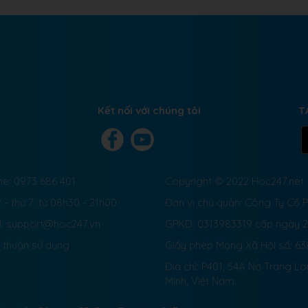
Kết nối với chúng tôi
T
ne: 0973 686 401
Copyright © 2022 Hoc247.net
 - thứ 7: từ 08h30 - 21h00
Đơn vị chủ quản: Công Ty Cổ
l: support@hoc247.vn
GPKD: 0313983319 cấp ngày 
 thuận sử dụng
Giấy phép Mạng Xã Hội số:
63
Địa chỉ: P401, 54A Nơ Trang L
Minh, Việt Nam.