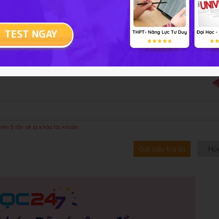
bội!
rên 5 lần sẽ bị khóa tài khoản
Gửi câu trả lời
Hủ