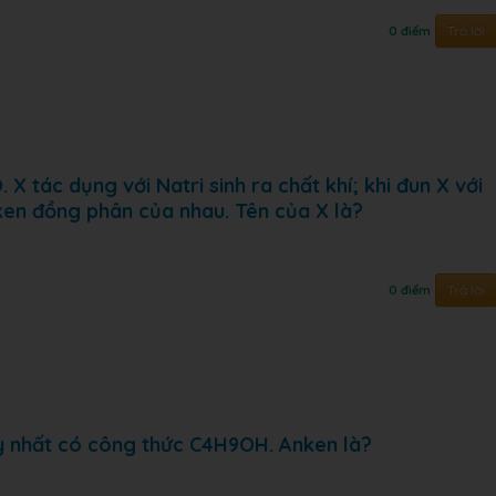
Trả lời
0 điểm
 tác dụng với Natri sinh ra chất khí; khi đun X với
ken đồng phân của nhau. Tên của X là?
Trả lời
0 điểm
y nhất có công thức C4H9OH. Anken là?