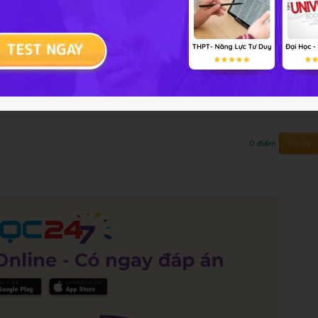
ản ứng trùng hợp?
Trả lời
0 điểm