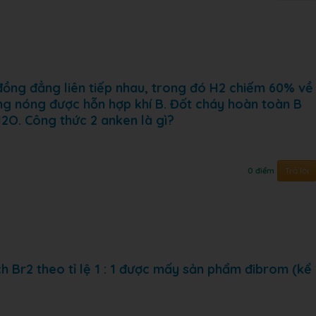
 đồng đẳng liên tiếp nhau, trong đó H2 chiếm 60% về
ung nóng được hỗn hợp khí B. Đốt cháy hoàn toàn B
2O. Công thức 2 anken là gì?
Trả lời
0 điểm
h Br2 theo tỉ lệ 1 : 1 được mấy sản phẩm đibrom (kể