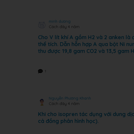
minh dương
Cách đây 4 năm
Cho V lít khí A gồm H2 và 2 anken là
thể tích. Dẫn hỗn hợp A qua bột Ni n
thu được 19,8 gam CO2 và 13,5 gam H
1
Nguyễn Phương Khanh
Cách đây 4 năm
Khi cho isopren tác dụng với dung dịc
cả đồng phân hình học).