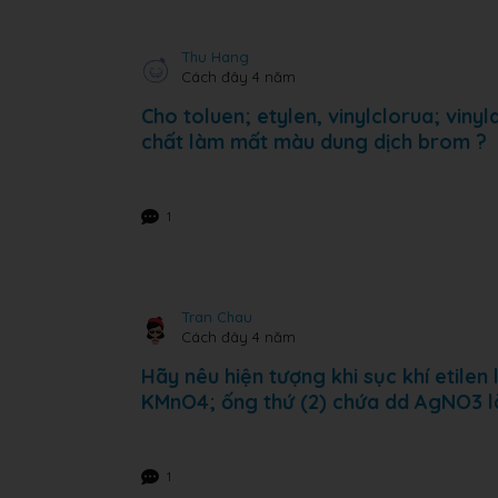
Thu Hang
Cách đây 4 năm
Cho toluen; etylen, vinylclorua; vinyla
chất làm mất màu dung dịch brom ?
1
Tran Chau
Cách đây 4 năm
Hãy nêu hiện tượng khi sục khí etilen
KMnO4; ống thứ (2) chứa dd AgNO3 l
1