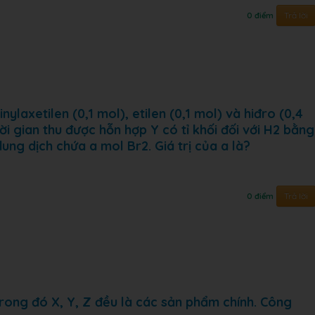
Trả lời
0 điểm
nylaxetilen (0,1 mol), etilen (0,1 mol) và hiđro (0,4
ời gian thu được hỗn hợp Y có tỉ khối đối với H2 bằng
ung dịch chứa a mol Br2. Giá trị của a là?
Trả lời
0 điểm
rong đó X, Y, Z đều là các sản phẩm chính. Công