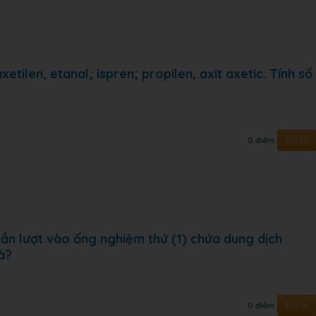
xetilen, etanal; ispren; propilen, axit axetic. Tính số
Trả lời
0 điểm
 lần lượt vào ống nghiệm thứ (1) chứa dung dịch
à?
Trả lời
0 điểm