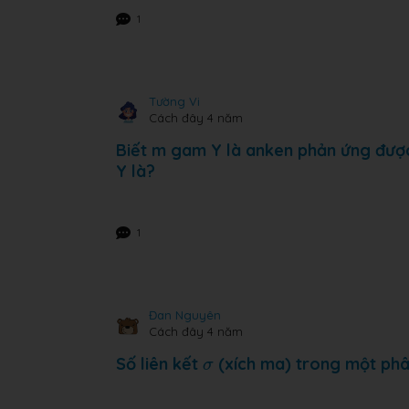
1
Tường Vi
Cách đây 4 năm
Biết m gam Y là anken phản ứng được
Y là?
1
Đan Nguyên
Cách đây 4 năm
σ
Số liên kết
(xích ma) trong một phâ
σ