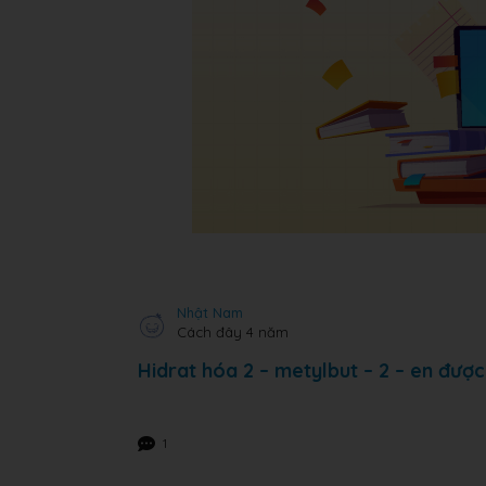
Nhật Nam
Cách đây 4 năm
Hidrat hóa 2 – metylbut – 2 – en đượ
1