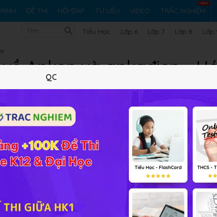
RÌNH
ĐỀ THI
HỎI ĐÁP
TƯ LIỆU
VIDEO
TRẮC NGHIỆM
Tiểu Học
Lớp 6
Lớp 7
Lớp 8
Lớp 
No
 về Anken và ankađien - Hó
QC
Lý thuyết
10
Trắc nghiệm
14
BT SGK
172
FAQ
 11 Bài 31
Anken và ankađien
các em vui lòng đặt câu hỏi để
 trong phần bài tập SGK, bài tập nâng cao để cộng đồng