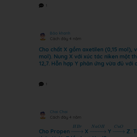
1
Bảo khanh
Cách đây 4 năm
Cho chất X gồm axetilen (0,15 mol), vi
mol). Nung X với xúc tác niken một th
12,7. Hỗn hợp Y phản ứng vừa đủ với d
1
Chai Chai
Cách đây 4 năm
→
C
u
O
→
N
a
O
H
→
H
B
r
H
B
r
N
a
O
H
C
u
O
Cho Propen
−
−−
→
X
−
−−−
→
Y
−
−−
→
Z. T