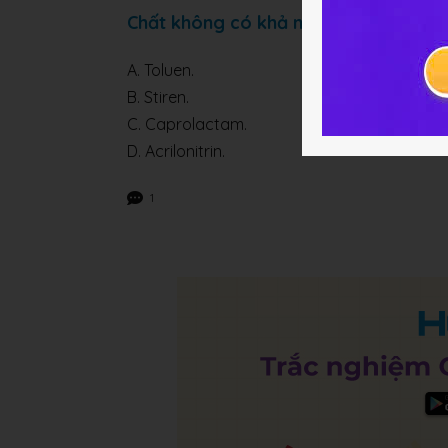
Chất không có khả năng tham gia ph
A. Toluen.
B. Stiren.
C. Caprolactam.
D. Acrilonitrin.
1