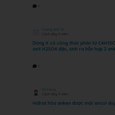
1
Vương Anh Tú
Cách đây 4 năm
Dùng X có công thức phân tử C4H10O. X
axit H2SO4 đặc, sinh ra hỗn hợp 2 an
1
hà trang
Cách đây 4 năm
Hiđrat hóa anken được một ancol du