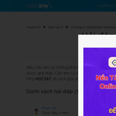
CHƯƠNG T
Trang chủ
Hóa Học 11
Chương 6: Hiđrocacbon Không 
Hỏi đáp
Nếu các em có những khó khăn nào về
Hóa học
được giải đáp. Các em có thể đặt câu hỏi nằm
Hóa
HỌC247
sẽ sớm giải đáp cho các em.
Danh sách hỏi đáp (172 câu):
Pham Thi
Cách đây 4 năm