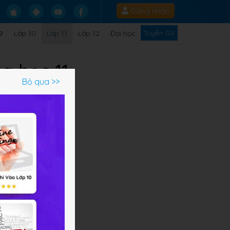
Đăng nhập
Tuyển GV
9
Lớp 10
Lớp 11
Lớp 12
Đại học
a học 11
Bỏ qua >>