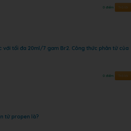
Trả lời
0 điểm
 với tối đa 20ml/7 gam Br2. Công thức phân tử của
Trả lời
0 điểm
n tử propen là?