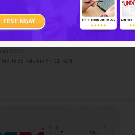
 xuất CSVC)
ển kinh tế đối với cá nhân, GĐ và XH