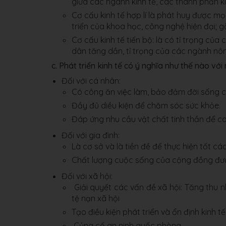
giữa các ngành kinh tế, các thành phần kin
Cơ cấu kinh tế hợp lí là phát huy được mọi
triển của khoa học, công nghệ hiện đại; 
Cơ cấu kinh tế tiến bộ: là có tỉ trọng c
dân tăng dần, tỉ trọng của các ngành nô
c. Phát triển kinh tế có ý nghĩa như thế nào với
Đối với cá nhân:
Có công ăn việc làm, bảo đảm đời sống 
Đầy đủ diều kiện để chăm sóc sức khỏe.
Đáp ứng nhu cầu vật chất tinh thần để co
Đối với gia đình:
Là cơ sở và là tiền đề để thực hiện tốt cá
Chất lượng cuộc sống của cộng đồng được
Đối với xã hội:
Giải quyết các vấn đề xã hội: Tăng thu n
tệ nạn xã hội
Tạo điều kiện phát triển và ổn định kinh t
Củng cố an ninh quốc phòng