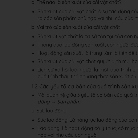
a. Thế nào là sản xuất của cải vật chất?
Sản xuất của cải vật chất là sự tác động của
ra các sản phẩm phù hợp với nhu cầu của m
b. Vai trò của sản xuất của cải vật chất
Sản xuất vật chất là cơ sở tồn tại của con ng
Thông qua lao động sản xuất, con người được 
Hoạt động sản xuất là trung tâm là tiền đề 
Sản xuất của cải vật chất quyết định mọi ho
Lịch sử xã hội loài người là một quá trình p
quá trình thay thế phương thức sản xuất cũ 
1.2 Các yếu tố cơ bản của quá trình sản xu
Mối quan hệ giữa 3 yếu tố cơ bản của quá tr
động → Sản phẩm
a. Sức lao động
Sức lao động: Là năng lực lao động của co
Lao động: Là hoạt động có ý thức, có mục đ
hợp với nhu cầu con người.