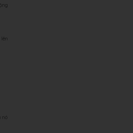
động
 lên
a nó