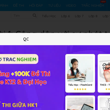
RÌNH
ĐỀ THI
HỎI ĐÁP
TƯ LIỆU
VIDEO
TRẮC NGHIỆM
Tiểu Học
Lớp 6
Lớp 7
Lớp 8
Lớp 
i 1: Công dân với sự phát tr
QC
Lý thuyết
10
Trắc nghiệm
4
BT SGK
149
FAQ
ông minh, sáng tạo với lịch sử hàng nghìn năm dựng nước và 
hách thức của cuộc đấu tranh chống đói nghèo, lạc hậu, khắ
hiều nước trong khu vực và trên thế giới. Trong công cuộc đổ
ức trẻ của dân tộc thì phải có vai trò như thế nào và phải là
h tế của đất nước? Và để làm được điều đó trước hết các em
 triển kinh tế là gì?
Để hiểu được điều đó các em hãy cùng
át triển kinh tế