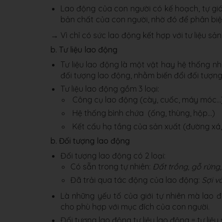
Lao động của con người có kế hoạch, tự giá
bản chất của con người, nhờ đó để phân biệ
→ Vì chỉ có sức lao động kết hợp với tư liệu sản
b. Tư liệu lao động
Tư liệu lao động là một vật hay hệ thống n
đối tượng lao động, nhằm biến đổi đối tượ
Tư liệu lao động gồm 3 loại:
Công cụ lao động (cày, cuốc, máy móc...
Hệ thống bình chứa (ống, thùng, hộp...)
Kết cấu hạ tầng của sản xuất (đường xá, 
b. Đối tượng lao động
Đối tượng lao động có 2 loại:
Có sẵn trong tự nhiên:
Đất trồng, gỗ rừng,
Đã trải qua tác động của lao động:
Sợi vả
Là những yếu tố của giới tự nhiên mà lao 
cho phù hợp với mục đích của con người.
Đối tượng lao động tư liệu lao động = tư liệu