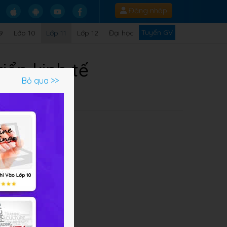
Đăng nhập
Tuyển GV
9
Lớp 10
Lớp 11
Lớp 12
Đại học
iển kinh tế
Bỏ qua >>
giữ
c
i
m gì