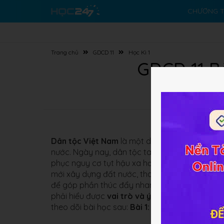
CHƯƠNG T
Trang chủ
GDCD 11
Học Kì 1
GDCD 11 Bà
Dân tộc Việt Nam
là một dân tộc anh hùng, th
nước. Ngày nay, dân tộc ta đang đứng trước t
phục nguy cơ tụt hậu xa hơn về kinh tế so với n
mới xây dựng đất nước, thanh niên học sinh là s
để góp phần thúc đẩy nhanh sự phát triển kin
phải hiểu được
vai trò và ý nghĩa của việc phát
theo dõi bài học sau:
Bài 1: Công dân với sự ph