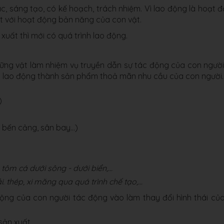
c, sáng tạo, có kế hoạch, trách nhiệm. Vì lao động là hoạt 
t với hoạt động bản năng của con vật.
 xuất thì mới có quá trình lao động.
hững vật làm nhiệm vụ truyền dẫn sự tác động của con người
ng lao động thành sản phẩm thoả mãn nhu cầu của con người.
)
bến cảng, sân bay...)
 tôm cá dưới sông - dưới biển,...
i. thép, xi măng qua quá trình chế tạo,...
động của con người tác động vào làm thay đổi hình thái củ
 sản xuất.