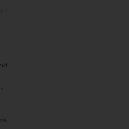
 tạo
 một
ao
 phù