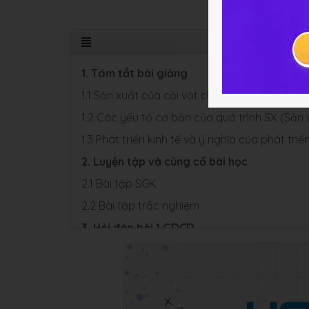
1. Tóm tắt bài giảng
1.1 Sản xuất của cải vật chất
1.2 Các yếu tố cơ bản của quá trình SX (Sản
1.3 Phát triển kinh tế và ý nghĩa của phát tri
2. Luyện tập và củng cố bài học
2.1 Bài tập SGK
2.2 Bài tập trắc nghiệm
3. Hỏi đáp bài 1 GDCD