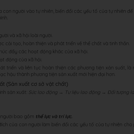
 con người vào tự nhiên, biến đổi các yếu tố của tự nhiên để
ình.
ười và xã hội loài người.
cải tạo, hoàn thiện và phát triển về thể chất và tinh thần.
thúc đẩy các hoạt động khác của xã hội.
ạt động của xã hội.
hát triển và liên tục hoàn thiện các phương tiện xản suất, là
lạc hậu thành phương tiện sản xuất mới hiện đại hơn.
ất (Sản xuất cơ sở vật chất)
ình sản xuất:
Sức lao động → Tư liệu lao động → Đối tượng l
n người bao gồm
thể lực và trí lực.
ích của con người làm biến đổi các yếu tố của tự nhiên cho