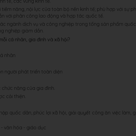
h tế, các vùng kinh tế.
 tiềm năng, nội lực của toàn bộ nền kinh tế; phù hợp với sự p
gắn với phân công lao động và hợp tác quốc tế.
ủa các ngành dịch vụ và công nghiệp trong tổng sản phẩm quốc
ng nghiệp giảm dần.
 mỗi cá nhân, gia đình và xã hội?
cá nhân
n người phát triển toàn diện
c chức năng của gia đình.
 cải thiện.
hập quốc dân, phúc lợi xã hội, giải quyết công ăn việc làm, 
ế - văn hóa - giáo dục