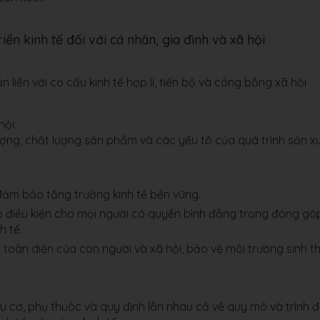
riển kinh tế đối với cá nhân, gia đình và xã hội
ắn liền với cơ cấu kinh tế hợp lí, tiến bộ và công bằng xã hội
hội:
lượng, chất lượng sản phẩm và các yếu tố của quá trình sản x
ể đảm bảo tăng trưởng kinh tế bền vững.
tạo điều kiện cho mọi người có quyền bình đẳng trong đóng gó
h tế.
 toàn diện của con người và xã hội, bảo vệ môi trường sinh th
ữu cơ, phụ thuôc và quy định lẫn nhau cả về quy mô và trình 