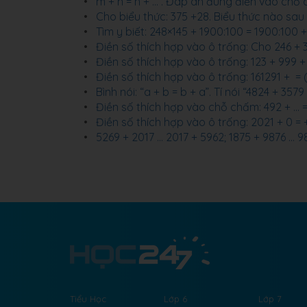
m + n = n + ... . Đáp án đúng điền vào chỗ 
Cho biểu thức: 375 +28. Biểu thức nào sau
Tìm y biết: 248×145 + 1900:100 = 1900:100 
Điền số thích hợp vào ô trống: Cho 246 + 
Điền số thích hợp vào ô trống: 123 + 999 + 
Điền số thích hợp vào ô trống: 161291 + ​ =
Bình nói: “a + b = b + a”. Tí nói “4824 + 35
Điền số thích hợp vào chỗ chấm: 492 + ... 
Điền số thích hợp vào ô trống: 2021 + 0 = 
5269 + 2017 ... 2017 + 5962; 1875 + 9876 ..
Tiểu Học
Lớp 6
Lớp 7