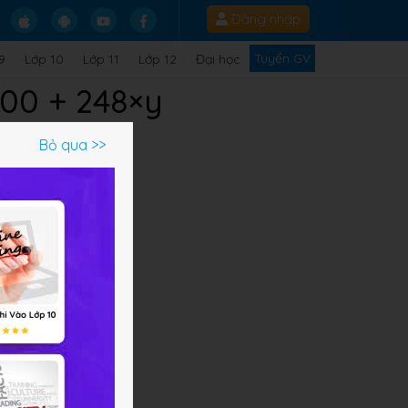
Đăng nhập
Tuyển GV
9
Lớp 10
Lớp 11
Lớp 12
Đại học
100 + 248×y
Bỏ qua >>