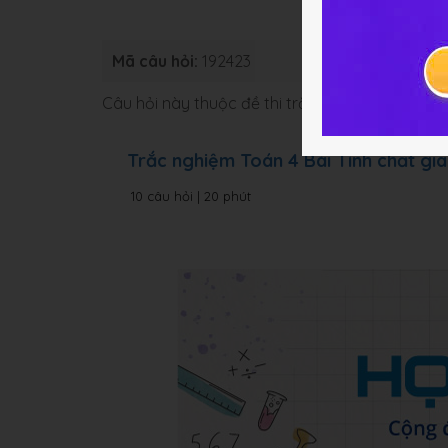
Mã câu hỏi:
192423
Loại bài
Câu hỏi này thuộc đề thi trắc nghiệm dưới đâ
Trắc nghiệm Toán 4 Bài Tính chất gi
10 câu hỏi | 20 phút