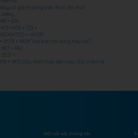
chấm là:
 đây có giá trị bằng biểu thức đã cho?
+ 248×y
388 = 634
472 = 472 + 123 +
 (6000+725) + 161291
79 = 3579 + 4824”.Hai bạn nói đúng hay sai?
= 687 + 492
+2021 =
. 9876 + 1875 Dấu thích hợp điền vào chỗ chấm là:
Kết nối với chúng tôi
T