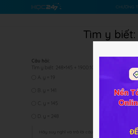
CHƯƠNG T
Tìm y biết
Câu hỏi:
Tìm y biết: 248×145 + 1900:100 = 1900:100 + 248
A.
y = 19
B.
y = 141
C.
y = 145
D.
y = 248
Hãy suy nghĩ và trả lời câu hỏi trước khi HOC247