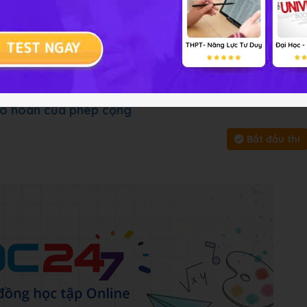
:
Bài tập
Chủ đề :
Môn họ
y, bấm vào
Bắt đầu thi
để làm toàn bài
ao hoán của phép cộng
Bắt đầu thi