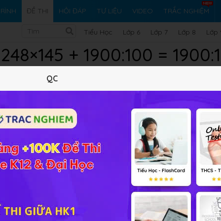
RÌNH
ĐỀ THI
HỎI ĐÁP
TƯ LIỆU
VIDEO
TRẮC NGHIỆM
Tiểu Học
Lớp 6
Lớp 7
Lớp 8
Lớp 
: 248×145 + 1900:100 = 1900:
QC
×y
 cung cấp đáp án và lời giải