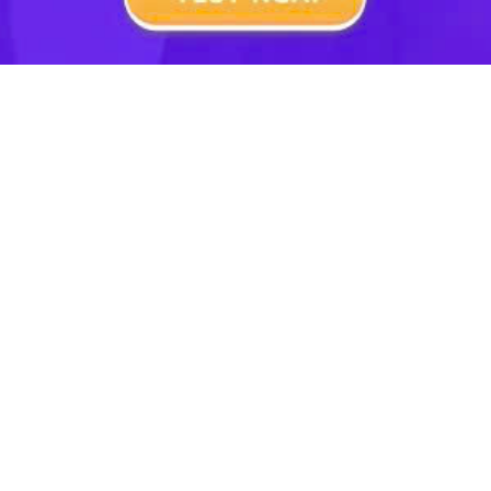
Tìm y biết: 248×145 + 1900:100 = 1900:100 + 248×y
Điền số thích hợp vào ô trống: Cho 246 + 388 = 634
Trắc nghiệm hay với App HOC247
Tải App
Điền số thích hợp vào ô trống: 123 + 999 + 472 = 472 +
123 +
Điền số thích hợp vào ô trống: 161291 + ​ = (6000+725) +