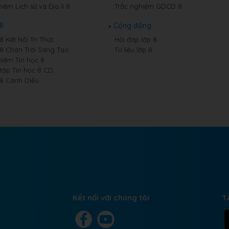
iệm Lịch sử và Địa lí 8
Trắc nghiệm GDCD 8
 8
Cộng đồng
8 Kết Nối Tri Thức
Hỏi đáp lớp 8
 8 Chân Trời Sáng Tạo
Tư liệu lớp 8
hiệm Tin học 8
 tập Tin học 8 CD
 8 Cánh Diều
Kết nối với chúng tôi
T