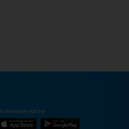
ẢI ỨNG DỤNG HỌC247