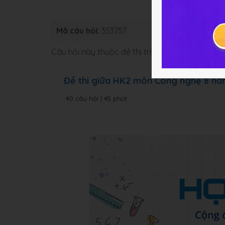
Mã câu hỏi:
353757
Loại bài:
Bà
Câu hỏi này thuộc đề thi trắc nghiệm dưới đâ
Đề thi giữa HK2 môn Công nghệ 8 n
40 câu hỏi | 45 phút