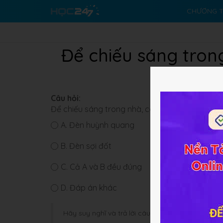
CHƯƠNG T
Để chiếu sáng tron
Câu hỏi:
Để chiếu sáng trong nhà, công sở, người ta nê
A.
Đèn huỳnh quang
B.
Đèn sợi đốt
C.
Cả A và B đều đúng
D.
Đáp án khác
Hãy suy nghĩ và trả lời câu hỏi trước khi HOC247