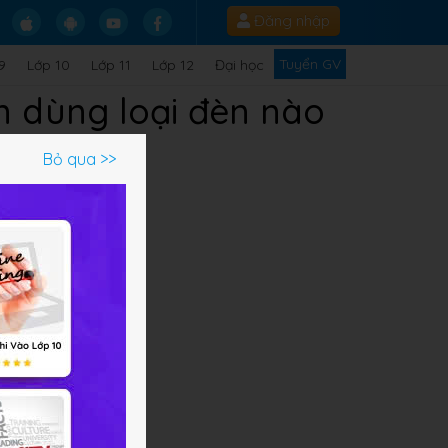
Đăng nhập
Tuyển GV
9
Lớp 10
Lớp 11
Lớp 12
Đại học
n dùng loại đèn nào
Bỏ qua >>