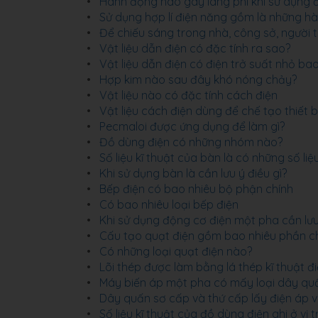
Hành động nào gây lãng phí khi sử dụng 
Sử dụng hợp lí điện năng gồm là những h
Để chiếu sáng trong nhà, công sở, người 
Vật liệu dẫn điện có đặc tính ra sao?
Vật liệu dẫn điện có điện trở suất nhỏ ba
Hợp kim nào sau đây khó nóng chảy?
Vật liệu nào có đặc tính cách điện
Vật liệu cách điện dùng để chế tạo thiết bị
Pecmaloi được ứng dụng để làm gì?
Đồ dùng điện có những nhóm nào?
Số liệu kĩ thuật của bàn là có những số li
Khi sử dụng bàn là cần lưu ý điều gì?
Bếp điện có bao nhiêu bộ phận chính
Có bao nhiêu loại bếp điện
Khi sử dụng động cơ điện một pha cần lưu 
Cấu tạo quạt điện gồm bao nhiêu phần c
Có những loại quạt điện nào?
Lõi thép được làm bằng lá thép kĩ thuật đ
Máy biến áp một pha có mấy loại dây qu
Dây quấn sơ cấp và thứ cấp lấy điện áp 
Số liệu kĩ thuật của đồ dùng điện ghi ở vị t