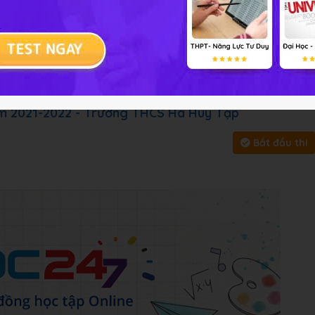
i tập
Chủ đề :
Môn học:
Công ng
y, bấm vào
Bắt đầu thi
để làm toàn bài
ăm 2021-2022 - Trường THCS Hà Huy Tập
Bắt đầu thi