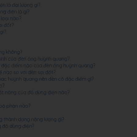
ện là đại lượng gì?
g điện là gì?
 loại nào?
i đốt?
gì?
ợng không?
tinh của đèn ống huỳnh quang?
ày đặc điểm nào của đèn ống huỳnh quang?
 nào so với đèn sợi đốt?
pac huỳnh quang nên đèn có đặc điểm gì?
o?
ốt nóng của đồ dùng điện nào?
 bộ phận nào?
ng thành dạng năng lượng gì?
g đồ dùng điện?