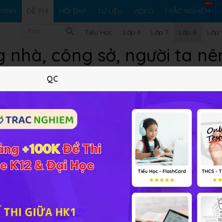
RÌNH
ĐỀ THI
HỎI ĐÁP
TƯ LIỆU
VIDEO
TRẮC NGHIỆM
Tiểu Học
Lớp 6
Lớp 7
Lớp 8
Lớp 
g nhà, công sở, người ta nê
QC
n dùng loại đèn nào?
 cung cấp đáp án và lời giải