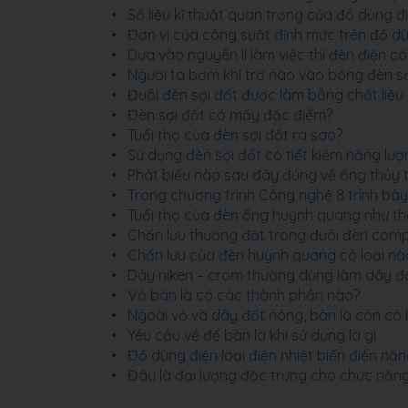
Số liệu kĩ thuật quan trọng của đồ dùng đi
Đơn vị của công suất định mức trên đồ dùn
Dựa vào nguyên lí làm việc thì đèn điện có
Người ta bơm khí trơ nào vào bóng đèn sợ
Đuôi đèn sợi đốt được làm bằng chất liệu 
Đèn sợi đốt có mấy đặc điểm?
Tuổi thọ của đèn sợi đốt ra sao?
Sử dụng đèn sợi đốt có tiết kiệm năng lư
Phát biểu nào sau đây đúng về ống thủy 
Trong chương trình Công nghệ 8 trình b
Tuổi thọ của đèn ống huỳnh quang như thế
Chấn lưu thường đặt trong đuôi đèn com
Chấn lưu của đèn huỳnh quang có loại nà
Dây niken – crom thường dùng làm dây đ
Vỏ bàn là có các thành phần nào?
Ngoài vỏ và dây đốt nóng, bàn là còn có
Yêu cầu về đế bàn là khi sử dụng là gì
Đồ dùng điện loại điện nhiệt biến điện nă
Đâu là đại lượng đặc trưng cho chức năn