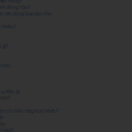
điện năng?
ành động nào?
ta nên dùng loại đèn nào
o nhiêu?
 gì?
ệu nào
ý điều gì
hính?
iện có chiều dày bao nhiêu?
ấn
vào
rí nào?