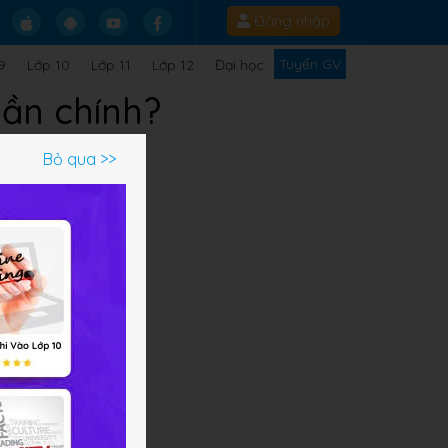
Đăng nhập
Tuyển GV
9
Lớp 10
Lớp 11
Lớp 12
Đại học
ần chính?
Bỏ qua >>