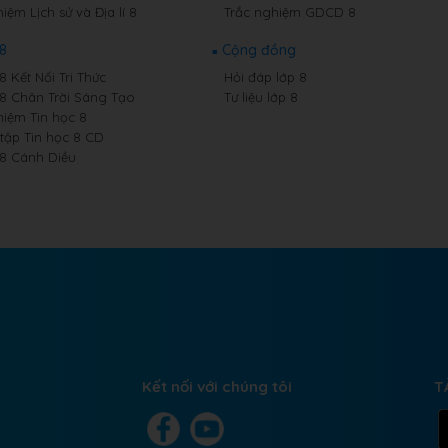
iệm Lịch sử và Địa lí 8
Trắc nghiệm GDCD 8
 8
Cộng đồng
8 Kết Nối Tri Thức
Hỏi đáp lớp 8
 8 Chân Trời Sáng Tạo
Tư liệu lớp 8
hiệm Tin học 8
 tập Tin học 8 CD
 8 Cánh Diều
Kết nối với chúng tôi
T