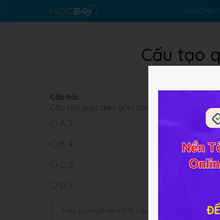
CHƯƠNG T
Cấu tạo 
Câu hỏi:
Cấu tạo quạt điện gồm bao nhiêu phần chính?
A.
3
B.
4
C.
2
D.
5
Hãy suy nghĩ và trả lời câu hỏi trước khi HOC247