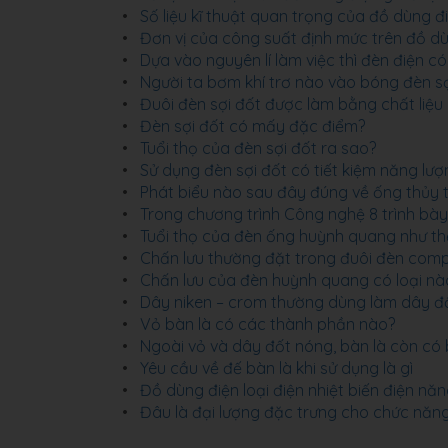
Số liệu kĩ thuật quan trọng của đồ dùng đi
Đơn vị của công suất định mức trên đồ dùn
Dựa vào nguyên lí làm việc thì đèn điện có
Người ta bơm khí trơ nào vào bóng đèn sợ
Đuôi đèn sợi đốt được làm bằng chất liệu 
Đèn sợi đốt có mấy đặc điểm?
Tuổi thọ của đèn sợi đốt ra sao?
Sử dụng đèn sợi đốt có tiết kiệm năng lư
Phát biểu nào sau đây đúng về ống thủy 
Trong chương trình Công nghệ 8 trình b
Tuổi thọ của đèn ống huỳnh quang như thế
Chấn lưu thường đặt trong đuôi đèn com
Chấn lưu của đèn huỳnh quang có loại nà
Dây niken – crom thường dùng làm dây đ
Vỏ bàn là có các thành phần nào?
Ngoài vỏ và dây đốt nóng, bàn là còn có
Yêu cầu về đế bàn là khi sử dụng là gì
Đồ dùng điện loại điện nhiệt biến điện nă
Đâu là đại lượng đặc trưng cho chức năn