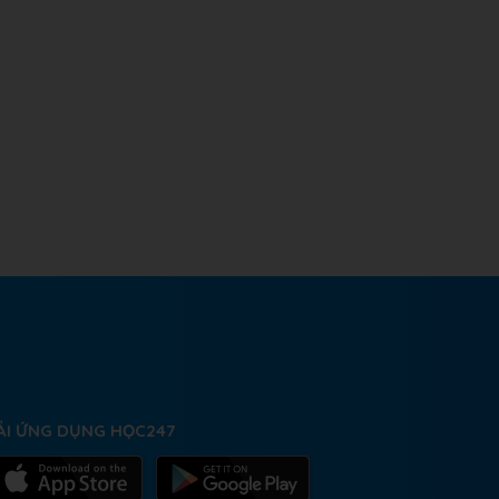
ẢI ỨNG DỤNG HỌC247