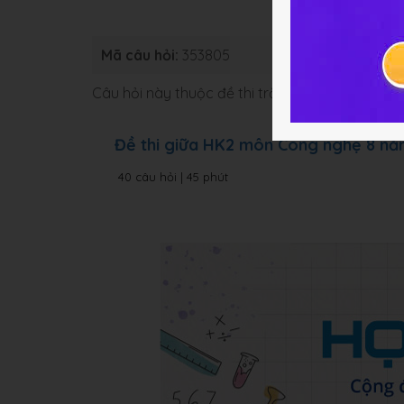
Mã câu hỏi:
353805
Loại bài:
Bà
Câu hỏi này thuộc đề thi trắc nghiệm dưới đâ
Đề thi giữa HK2 môn Công nghệ 8 n
40 câu hỏi | 45 phút