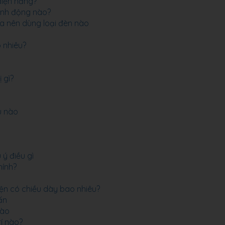
điện năng?
ành động nào?
ta nên dùng loại đèn nào
o nhiêu?
 gì?
ệu nào
ý điều gì
hính?
iện có chiều dày bao nhiêu?
ấn
vào
rí nào?