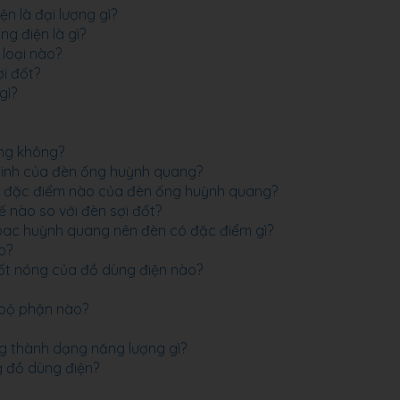
ện là đại lượng gì?
g điện là gì?
 loại nào?
i đốt?
gì?
ợng không?
tinh của đèn ống huỳnh quang?
ày đặc điểm nào của đèn ống huỳnh quang?
 nào so với đèn sợi đốt?
pac huỳnh quang nên đèn có đặc điểm gì?
o?
ốt nóng của đồ dùng điện nào?
 bộ phận nào?
ng thành dạng năng lượng gì?
g đồ dùng điện?