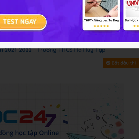
i tập
Chủ đề :
Môn học:
Công ng
y, bấm vào
Bắt đầu thi
để làm toàn bài
ăm 2021-2022 - Trường THCS Hà Huy Tập
Bắt đầu thi