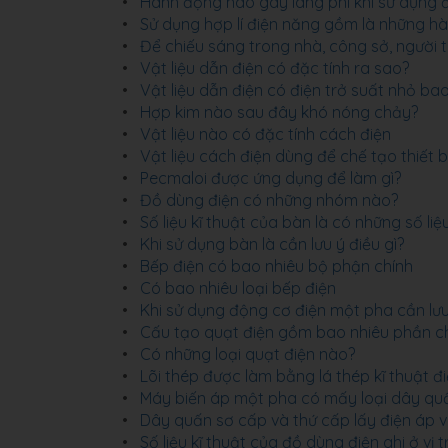
Hành động nào gây lãng phí khi sử dụng 
Sử dụng hợp lí điện năng gồm là những h
Để chiếu sáng trong nhà, công sở, người 
Vật liệu dẫn điện có đặc tính ra sao?
Vật liệu dẫn điện có điện trở suất nhỏ ba
Hợp kim nào sau đây khó nóng chảy?
Vật liệu nào có đặc tính cách điện
Vật liệu cách điện dùng để chế tạo thiết bị
Pecmaloi được ứng dụng để làm gì?
Đồ dùng điện có những nhóm nào?
Số liệu kĩ thuật của bàn là có những số li
Khi sử dụng bàn là cần lưu ý điều gì?
Bếp điện có bao nhiêu bộ phận chính
Có bao nhiêu loại bếp điện
Khi sử dụng động cơ điện một pha cần lưu 
Cấu tạo quạt điện gồm bao nhiêu phần c
Có những loại quạt điện nào?
Lõi thép được làm bằng lá thép kĩ thuật đ
Máy biến áp một pha có mấy loại dây qu
Dây quấn sơ cấp và thứ cấp lấy điện áp 
Số liệu kĩ thuật của đồ dùng điện ghi ở vị t