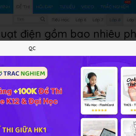
RÌNH
ĐỀ THI
HỎI ĐÁP
TƯ LIỆU
VIDEO
TRẮC NGHIỆM
Tiểu Học
Lớp 6
Lớp 7
Lớp 8
Lớp 
quạt điện gồm bao nhiêu ph
QC
 cung cấp đáp án và lời giải