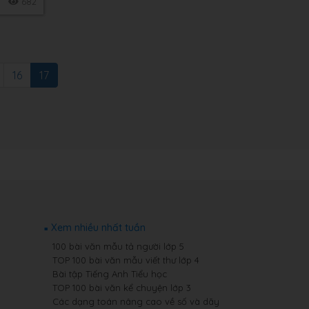
682
16
17
Xem nhiều nhất tuần
100 bài văn mẫu tả người lớp 5
TOP 100 bài văn mẫu viết thư lớp 4
Bài tập Tiếng Anh Tiểu học
TOP 100 bài văn kể chuyện lớp 3
Các dạng toán nâng cao về số và dãy