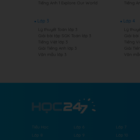
Tiếng Anh 1 Explore Our World
Tiếng A
Lớp 3
Lớp 4
Lý thuyết Toán lớp 3
Lý thuyế
Giải bài tập SGK Toán lớp 3
Giải bài
Tiếng Việt lớp 3
Tiếng Vi
Giải Tiếng Anh lớp 3
Giải Tiế
Văn mẫu lớp 3
Văn mẫu
Tiểu Học
Lớp 6
Lớp 7
Lớp 8
Lớp 9
Lớp 10