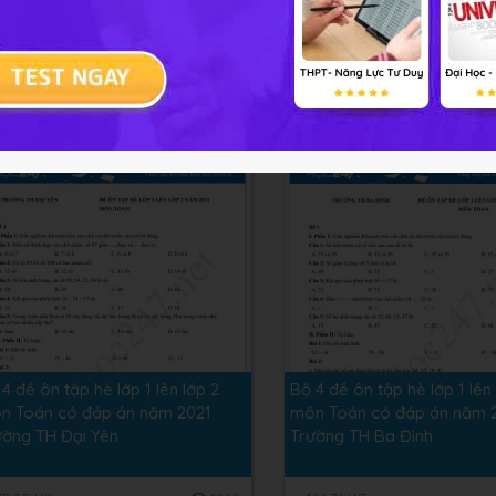
4 đề ôn tập hè lớp 1 lên lớp 2
Bộ 4 đề ôn tập hè lớp 1 lên
n Toán có đáp án năm 2021
môn Toán có đáp án năm 
ường TH Kim Đồng
Trường TH Hoàng Hoa Th
.42 MB
600
137.37 KB
4 đề ôn tập hè lớp 1 lên lớp 2
Bộ 4 đề ôn tập hè lớp 1 lên
n Toán có đáp án năm 2021
môn Toán có đáp án năm 
ường TH Đại Yên
Trường TH Ba Đình