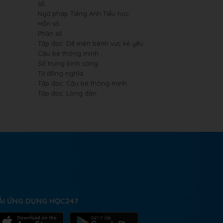
số
Ngữ pháp Tiếng Anh Tiểu học
Hỗn số
Phân số
Tập đọc: Dế mèn bênh vực kẻ yếu
Cậu bé thông minh
Số trung bình cộng
Từ đồng nghĩa
Tập đọc: Cậu bé thông minh
Tập đọc: Lòng dân
ẢI ỨNG DỤNG HỌC247