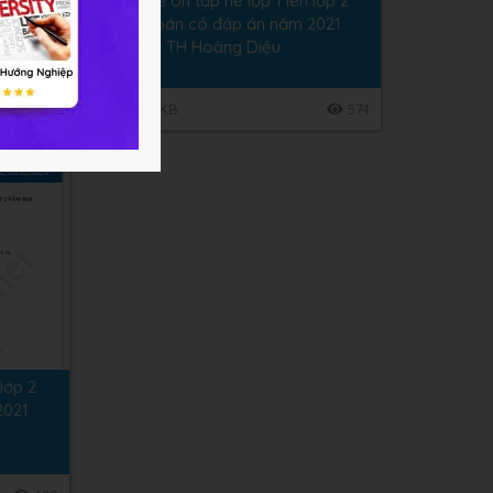
 lớp 2
Bộ 4 đề ôn tập hè lớp 1 lên lớp 2
2021
môn Toán có đáp án năm 2021
ám
Trường TH Hoàng Diệu
197
107.11 KB
574
 lớp 2
2021