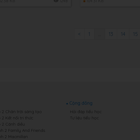
12.38 KB
1248
104.31 KB
<
1
...
13
14
15
Cộng đồng
p 2 Chân trời sáng tạo
Hỏi đáp tiểu học
 2 Kết nối tri thức
Tư liệu tiểu học
p 2 Cánh diều
nh 2 Family And Friends
nh 2 Macmillan