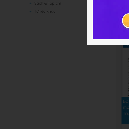
Bộ 
■
Sách & Tạp chí
mô
■
Tư liệu khác
Tr
1
Bộ 
mô
Tr