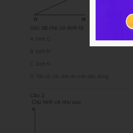
Góc đã cho có đỉnh là:
A.
Đỉnh O
B.
Đỉnh M
C.
Đỉnh N
D.
Tất cả các đán án trên đều đúng.
Câu 2:
Cho hình vẽ như sau: