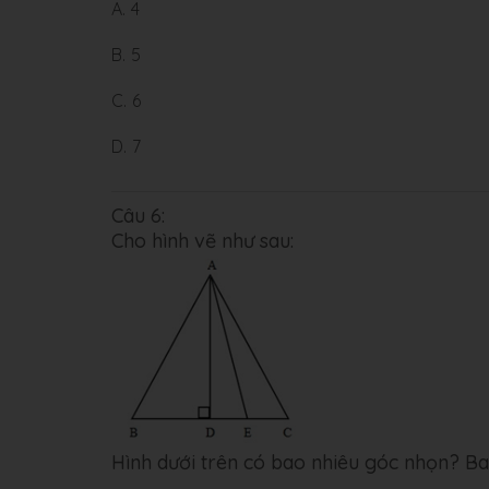
A.
4
B.
5
C.
6
D.
7
Câu 6:
Cho hình vẽ như sau:
Hình dưới trên có bao nhiêu góc nhọn? B