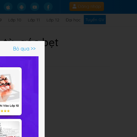
Đăng nhập
Tuyển GV
9
Lớp 10
Lớp 11
Lớp 12
Đại học
 tù, góc bẹt
Bỏ qua >>
i