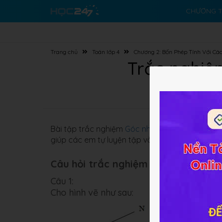
CHƯƠNG T
Trang chủ
Toán lớp 4
Chương 2: Bốn Phép Tính Với Các
Trắc nghiệm
Bài tập trắc nghiệm
Góc nhọn, góc tù, góc bẹt
giúp các em tự luyện tập và củng cố kiến thức 
Câu hỏi trắc nghiệm (10 câu):
Câu 1:
Cho hình vẽ như sau: