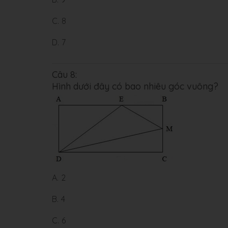
C.
8
D.
7
Câu 8:
Hình dưới đây có bao nhiêu góc vuông?
A.
2
B.
4
C.
6