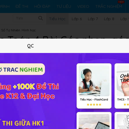
RÌNH
ĐỀ THI
HỎI ĐÁP
TƯ LIỆU
VIDEO
TRẮC NGHIỆM
Tiểu Học
Lớp 6
Lớp 7
Lớp 8
Lớp 
 Số Tự Nhiên. Hình học
 Toán 4 Bài Góc nhọn, góc
QC
Lý thuyết
10
Trắc nghiệm
3
BT SGK
2
FAQ
về
Góc nhọn, góc tù, góc bẹt
online đầy đủ đáp án và lời giả
bài học.