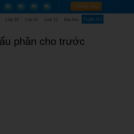
Đăng nhập
Tuyển GV
Lớp 10
Lớp 11
Lớp 12
Đại học
hẩu phần cho trước