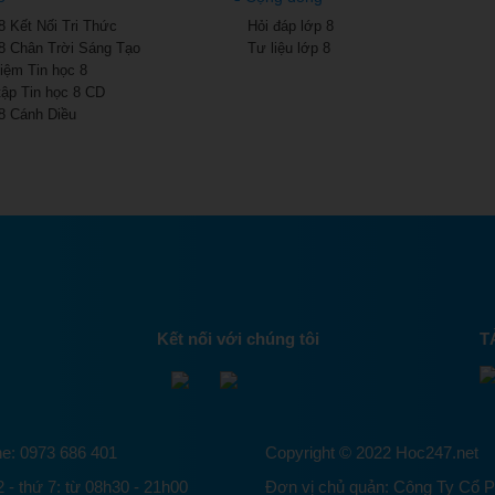
8 Kết Nối Tri Thức
Hỏi đáp lớp 8
8 Chân Trời Sáng Tạo
Tư liệu lớp 8
iệm Tin học 8
 tập Tin học 8 CD
8 Cánh Diều
Kết nối với chúng tôi
T
ne: 0973 686 401
Copyright © 2022 Hoc247.net
 - thứ 7: từ 08h30 - 21h00
Đơn vị chủ quản: Công Ty Cổ 