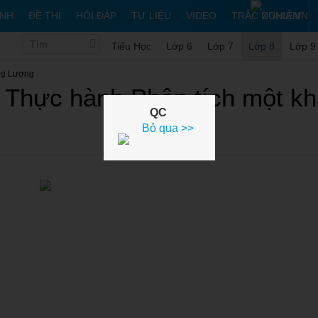
ÌNH
ĐỀ THI
HỎI ĐÁP
TƯ LIỆU
VIDEO
TRẮC NGHIỆM
Tiểu Học
Lớp 6
Lớp 7
Lớp 8
Lớp 9
ng Lượng
: Thực hành Phân tích một k
QC
Bỏ qua >>
Lý thuyết
7
FAQ