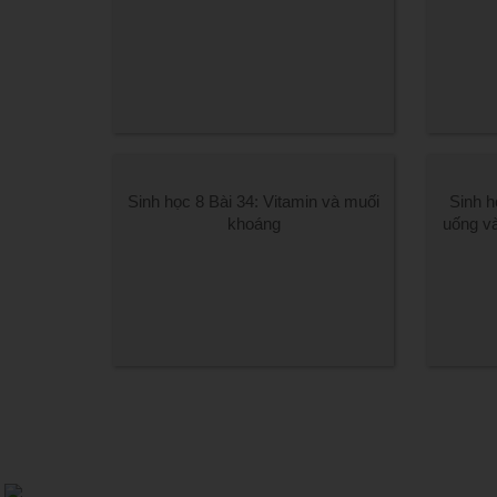
Sinh học 8 Bài 34: Vitamin và muối
Sinh h
khoáng
uống v