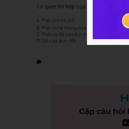
Cơ quan hô hấp của động vật trên cạn
A. Phổi của bò sát
B. Phổi và hệ thống túi khí của chim
C. Phổi và da của ếch nhái
D. Da của giun đất
1