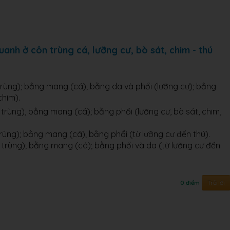
uanh ở côn trùng cá, lưỡng cư, bò sát, chim - thú
 trùng); bằng mang (cá); bằng da và phổi (lưỡng cư); bằng
chim).
trùng), bằng mang (cá); bằng phổi (lưỡng cư, bò sát, chim,
trùng); bằng mang (cá); bằng phổi (từ lưỡng cư đến thú).
 trùng); bằng mang (cá); bằng phổi và da (từ lưỡng cư đến
Trả lời
0 điểm