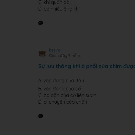
C. khí quản dài
D. có nhiều ống khí
1
het roi
Cách đây 5 năm
Sự lưu thông khí ở phổi của chim được
A. vận động của đầu
B. vận động của cổ
C. co dãn của cơ liên sườn
D. di chuyển của chân
1