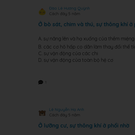
Đào Lê Hương Quỳnh
Cách đây 5 năm
Ở bò sát, chim và thú, sự thông khí ở
A. sự nâng lên và hạ xuống của thềm miệng
B. các cơ hô hấp co dãn làm thay đổi thể 
C. sự vận động của các chi
D. sự vận động của toàn bộ hệ cơ
1
Lê Nguyễn Hạ Anh
Cách đây 5 năm
Ở lưỡng cư, sự thông khí ở phổi nhờ