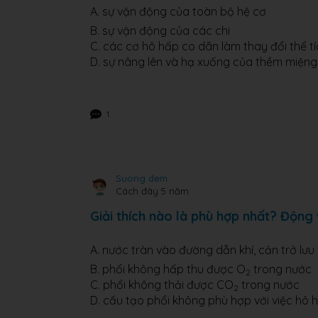
A. sự vận động của toàn bộ hệ cơ
B. sự vận động của các chi
C. các cơ hô hấp co dãn làm thay đổi thể 
D. sự nâng lên và hạ xuống của thềm miệng
1
Suong dem
Cách đây 5 năm
Giải thích nào là phù hợp nhất? Động
A. nước tràn vào đường dẫn khí, cản trở lư
B. phổi không hấp thu được O
trong nước
2
C. phổi không thải được CO
trong nước
2
D. cấu tạo phổi không phù hợp với việc hô 