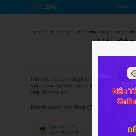
CHƯƠNG T
Trang chủ
Sinh Học 11
Chương 1: Chuyển Hoá Vật Chấ
Hỏi đáp
Nếu các em có những khó khăn về nội dung bài
vật
từ bài tập SGK, sách tham khảo. Các em c
đáp cho các em.
Danh sách hỏi đáp (318 câu):
Nguyễn Lê Tín
Cách đây 5 năm