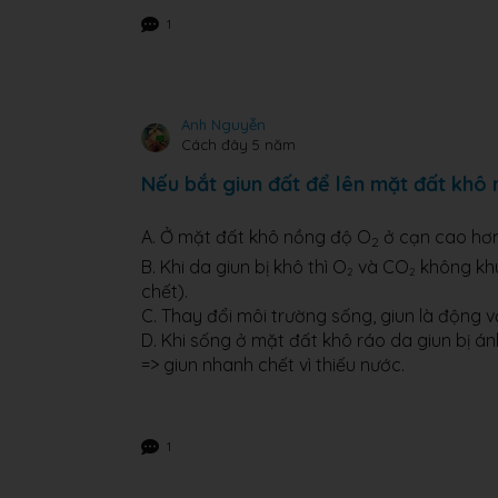
1
Anh Nguyễn
Cách đây 5 năm
Nếu bắt giun đất để lên mặt đất khô r
A. Ở mặt đất khô nồng độ O
ở cạn cao hơn
2
B. Khi da giun bị khô thì O
và CO
không khu
2
2
chết).
C. Thay đổi môi trường sống, giun là động 
D. Khi sống ở mặt đất khô ráo da giun bị á
=> giun nhanh chết vì thiếu nước.
1