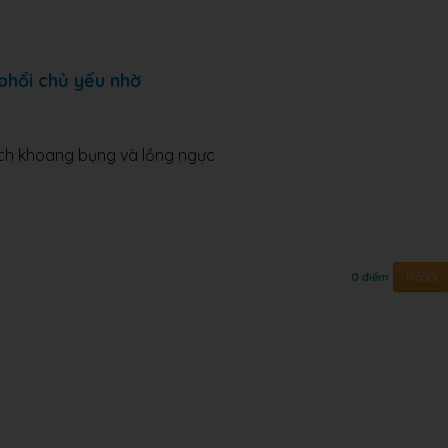
 phổi chủ yếu nhờ
tích khoang bụng và lồng ngực
Trả lời
0 điểm