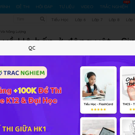
RÌNH
ĐỀ THI
HỎI ĐÁP
TƯ LIỆU
VIDEO
TRẮC NGHIỆM
Tiểu Học
Lớp 6
Lớp 7
Lớp 8
Lớp 
t Và Năng Lượng
 về Hô hấp ở động vật - Sin
QC
Lý thuyết
10
Trắc nghiệm
21
BT SGK
318
FA
 học, bài tập liên quan đến
Sinh học 11 Bài 17
Hô hấp ở động
ó thể đặt câu hỏi để
cộng đồng Sinh học HỌC247
sẽ sớm giả