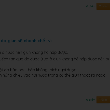
Trả lời
0 điểm
áo giun sẽ nhanh chết vì:
 ở nước nên giun không hô hấp được.
ếch tán qua da được (tức là giun không hô hấp được nên bị
vật đa bào bậc thấp không thích nghi được.
nh nắng chiếu vào hơi nước trong cơ thể giun thoát ra ngoài
Trả lời
0 điểm