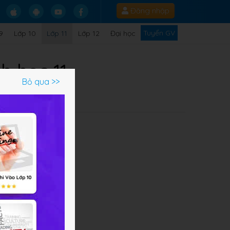
Đăng nhập
Tuyển GV
9
Lớp 10
Lớp 11
Lớp 12
Đại học
h học 11
Bỏ qua >>
Q
i