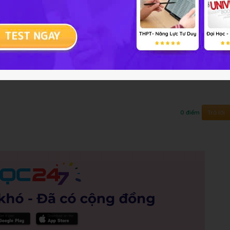
 nào sau đây trao đổi khí hiệu quả nhất?
Trả lời
0 điểm