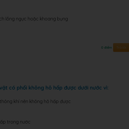
tích lồng ngực hoặc khoang bụng
Trả lời
0 điểm
 vật có phổi không hô hấp được dưới nước vì:
u thông khí nên không hô hấp được
hấp trong nước