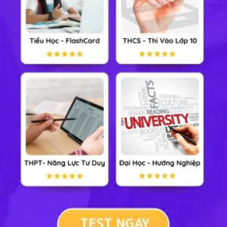
Xem chi tiết
Bộ đề thi HK2 môn Vật lí 11 năm 2022-
2023
2 đề
64 lượt thi
Xem chi tiết