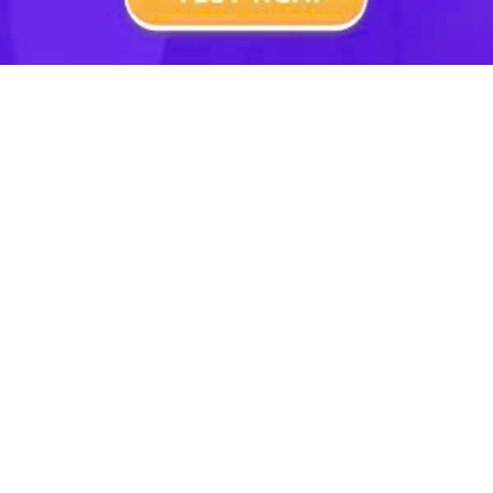
Tóm tắt bài
1.1. Tìm hiểu chung
a. Tác giả Vũ Đình Liên
Tên: Vũ Đình Liên (1913 - 1996), là một nhà thơ, nhà dịch
thuật, nhà giáo.
Quê quán:
quê ở Châu Khê, Bình Giang, Hải Dương.
Cuộc đời:
Nhiều năm ông làm nghề dạy học.
Từng là Chủ nhiệm khoa tiếng Pháp, Trường Đại học
Sư phạm Ngoại ngữ, là thành viên nhóm văn học Lê
Quý Đôn (gồm: Lê Thước, Trương Chính, Lê Trí Viễn...).