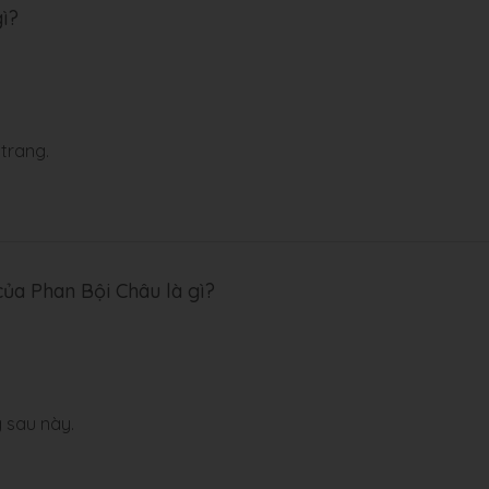
ì?
trang.
ủa Phan Bội Châu là gì?
 sau này.