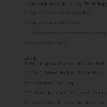
Người Nhật hứa giúp Hội Duy Tân những g
A.
Giúp khí giới, tiền bạc để đánh Pháp.
B.
Giúp lực lượng để đánh Pháp.
C.
Giúp đào tạo cán bộ cho cuộc bạo động vũ 
D.
Giúp vũ khí, lương thực.
Câu 4:
Ý định chuyến xuất dương đầu năm 1905 c
A.
Cầu viện (khí giới, tiền bạc) để đánh Pháp.
B.
Mua khí giới để đánh Pháp.
C.
Nhờ Nhật đào tạo cán bộ cho cuộc vũ trang
D.
Liên hệ để đưa thanh niên sang Nhật du học.