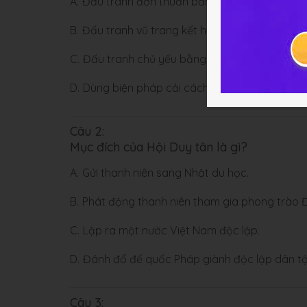
A.
Đấu tranh đơn thuần bằng vũ trang.
B.
Đấu tranh vũ trang kết hợp với đấu tranh chín
C.
Đấu tranh chủ yếu bằng hình thức chính trị.
D.
Dùng biện pháp cải cách yêu cầu thực dân P
Câu 2:
Mục đích của Hội Duy tân là gì?
A.
Gửi thanh niên sang Nhật du học.
B.
Phát động thanh niên tham gia phong trào 
C.
Lập ra một nước Việt Nam độc lập.
D.
Đánh đổ đế quốc Pháp giành độc lập dân tộ
Câu 3: