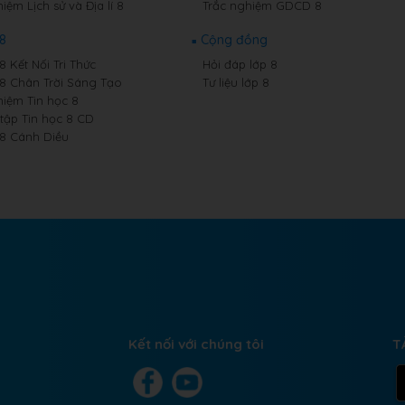
iệm Lịch sử và Địa lí 8
Trắc nghiệm GDCD 8
 8
Cộng đồng
8 Kết Nối Tri Thức
Hỏi đáp lớp 8
 8 Chân Trời Sáng Tạo
Tư liệu lớp 8
hiệm Tin học 8
 tập Tin học 8 CD
 8 Cánh Diều
Kết nối với chúng tôi
T