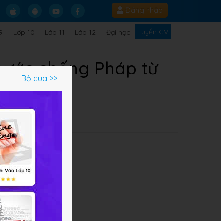
Đăng nhập
Tuyển GV
9
Lớp 10
Lớp 11
Lớp 12
Đại học
 nước chống Pháp từ
Bỏ qua >>
kỉ