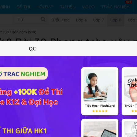
RÌNH
ĐỀ THI
HỎI ĐÁP
TƯ LIỆU
VIDEO
TRẮC NGHIỆM
Tiểu Học
Lớp 6
Lớp 7
Lớp 8
Lớp 
ăm 1897 đến năm 1918)
ử 8 Bài 30 Phong trào yêu
QC
đầu thế kỉ XX đến năm 1918
Lý thuyết
5
Trắc nghiệm
24
BT SGK
162
FAQ
 phong trào yêu nước của các sĩ phu Việt Nam đầu thế 