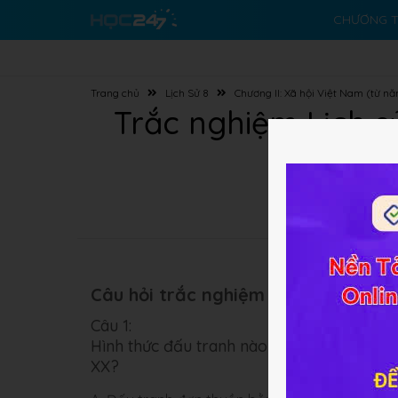
CHƯƠNG T
Trang chủ
Lịch Sử 8
Chương II: Xã hội Việt Nam (từ n
Trắc nghiệm Lịch s
Câu hỏi trắc nghiệm (5 câu):
Câu 1:
Hình thức đấu tranh nào dưới đây gắn với
XX?