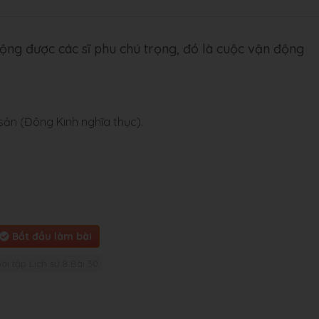
ộng được các sĩ phu chú trọng, đó là cuộc vận động
sản (Đông Kinh nghĩa thục).
Bắt đầu làm bài
bài tập Lịch sử 8 Bài 30