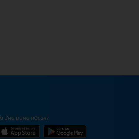
ẢI ỨNG DỤNG HỌC247