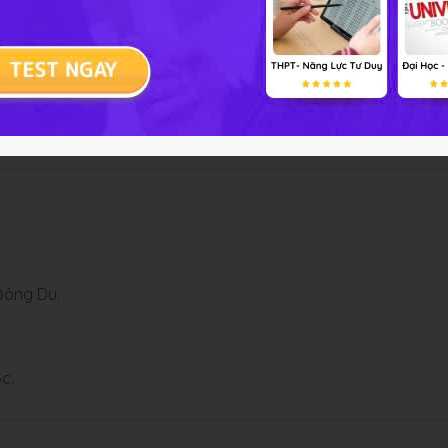
h trị, ngoại giao
háp trả độc lập.
Đông Du.
c.