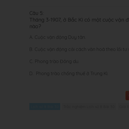
Câu 5:
Tháng 3-1907, ở Bắc Kì có một cuộc vận đ
nào?
A.
Cuộc vận động Duy tân.
B.
Cuộc vận động cải cách văn hoá theo lối tư 
C.
Phong trào Đông du.
D.
Phong trào chống thuế ở Trung Kì.
Lịch sử 8 Bài 30
Trắc nghiệm Lịch sử 8 Bài 30
Giải 