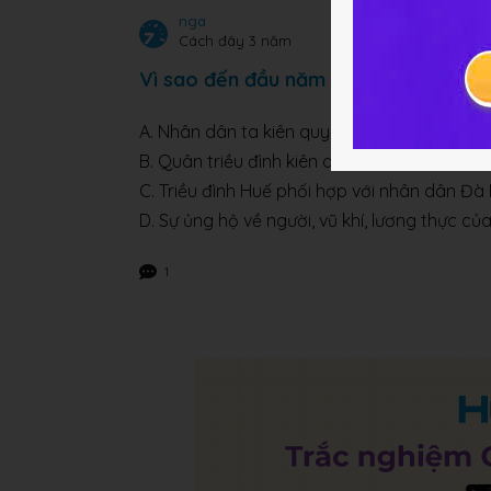
nga
Cách đây 3 năm
Vì sao đến đầu năm 1859, thực dân P
A. Nhân dân ta kiên quyết đánh Pháp, thực 
B. Quân triều đình kiên quyết đánh giặc.
C. Triều đình Huế phối hợp với nhân dân Đà
D. Sự ủng hộ về người, vũ khí, lương thực 
1