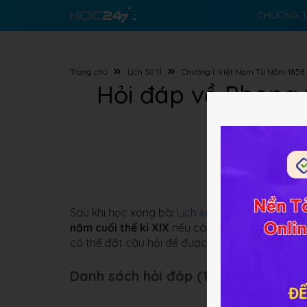
CHƯƠNG T
Trang chủ
Lịch Sử 11
Chương I: Việt Nam Từ Năm 1858 
Hỏi đáp về Phong 
Nam 
Sau khi học xong bài
Lịch sử 11 Bài 21
Phong trà
năm cuối thế kỉ XIX
nếu các em có những khó kh
có thể đặt câu hỏi để được giải đáp thắc mắc.
Danh sách hỏi đáp (167 câu):