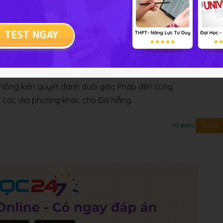
háp mới chỉ chiếm được bán đảo Sơn Trà?
hiện "vườn không nhà trống".
 Nẵng kiên quyết đánh đuổi giặc Pháp đến cùng.
của các địa phương khác cho Đà Nẵng.
Trả lời
10 điểm