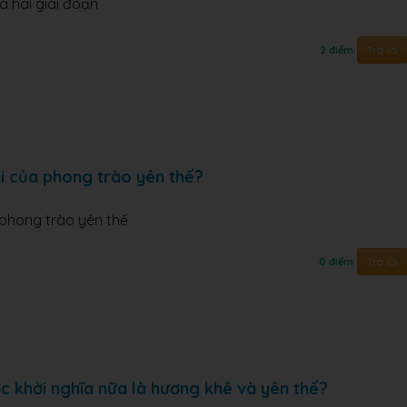
a hai giai đoạn
Trả lời
2 điểm
ại của phong trào yên thế?
 phong trào yên thế
Trả lời
0 điểm
uộc khởi nghĩa nữa là hương khê và yên thế?