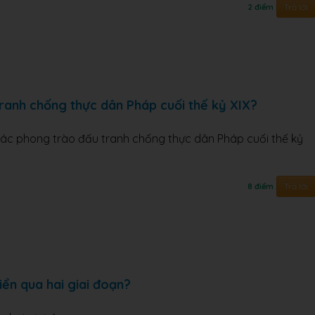
Trả lời
2 điểm
tranh chống thực dân Pháp cuối thế kỷ XIX?
 các phong trào đấu tranh chống thực dân Pháp cuối thế kỷ
Trả lời
8 điểm
ển qua hai giai đoạn?