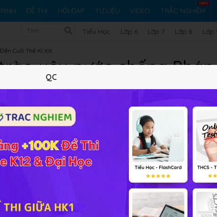
RÌNH
ĐỀ THI
HỎI ĐÁP
TƯ LIỆU
VIDEO
TRẮC NGHIỆM
Tiểu Học
Lớp 6
Lớp 7
Lớp 8
Lớp 
Đến Cuối Thế Kỉ XIX
trào yêu nước chống Pháp
QC
trong những năm cuối thế k
Lý thuyết
10
Trắc nghiệm
29
BT SGK
167
FA
o yêu nước chống Pháp của nhân dân Việt Nam trong nhữ
ăn, thắc mắc liên quan đến bài chưa thể giải quyết thì các