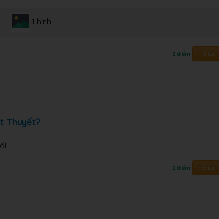
1 hình
Trả lời
2 điểm
ất Thuyết?
ết
Trả lời
2 điểm