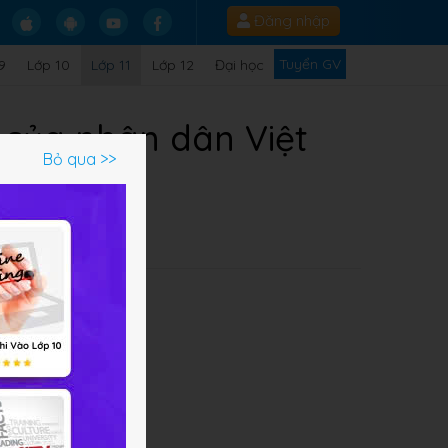
Đăng nhập
Tuyển GV
9
Lớp 10
Lớp 11
Lớp 12
Đại học
 của nhân dân Việt
Bỏ qua >>
ỉ XIX
Q
ng
 em