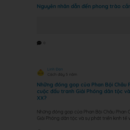
Nguyên nhân dẫn đến phong trào cầ
0
Linh Đan
Cách đây 5 năm
Những đóng gop của Phan Bội Châu Pha
cuộc đấu tranh Giải Phóng dân tộc và 
XX?
Những đóng gop của Phan Bội Châu Phan Chu
Giải Phóng dân tộc và sự phát triển kinh tế 