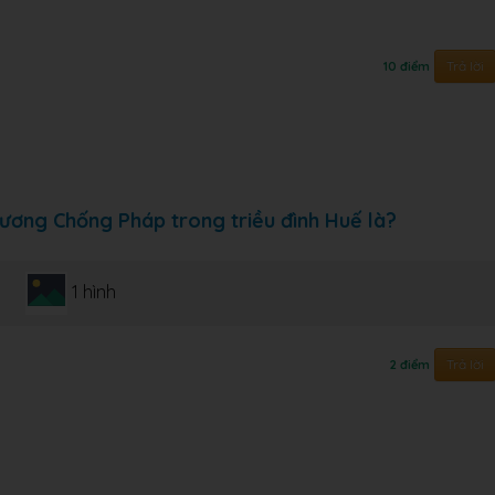
Trả lời
10 điểm
rương Chống Pháp trong triều đình Huế là?
1 hình
Trả lời
2 điểm