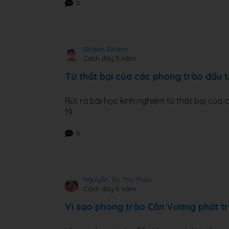
0
Đoànn Đoànn
Cách đây 5 năm
Từ thất bại của các phong trào đấu 
Rút ra bài học kinh nghiệm từ thất bại của
19
0
Nguyễn Thị Thu Thảo
Cách đây 5 năm
Vì sao phong trào Cần Vương phát tri