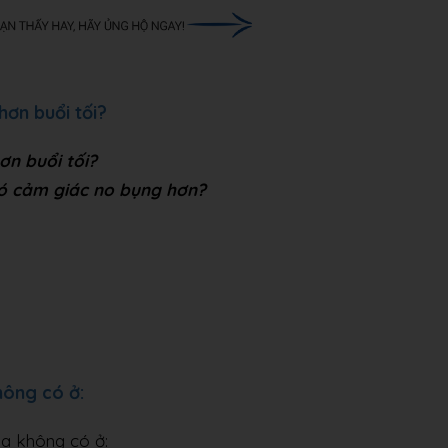
hơn buổi tối?
ơn buổi tối?
có cảm giác no bụng hơn?
hông có ở:
óa không có ở: