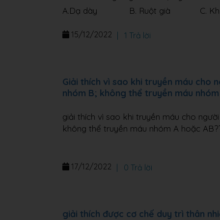
A.Dạ dày B. Ruột già C. Khoa
15/12/2022
|
1 Trả lời
Giải thích vì sao khi truyền máu cho
nhóm B; không thể truyền máu nhóm
giải thích vì sao khi truyền máu cho ng
không thể truyền máu nhóm A hoặc AB?
17/12/2022
|
0 Trả lời
giải thích được cơ chế duy trì thân nh