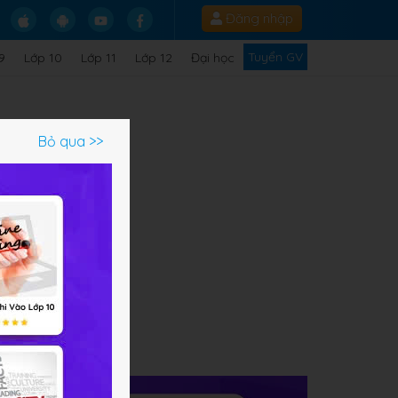
Đăng nhập
Tuyển GV
9
Lớp 10
Lớp 11
Lớp 12
Đại học
Bỏ qua >>
ạm