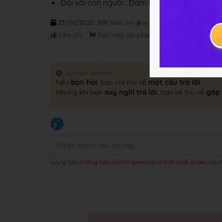
Đối với con người : Đảm bảo sự hình thành c
23/06/2020
bởi
Sasu ka
Like (
0
)
Báo cáo sai phạm
Cách tích điểm HP
Nếu
bạn hỏi
, bạn chỉ thu về
một câu trả lời
.
Nhưng khi bạn
suy nghĩ trả lời
, bạn sẽ thu về
gấp 
Lưu ý: Các trường hợp cố tình spam câu trả lời hoặc bị báo xấu t