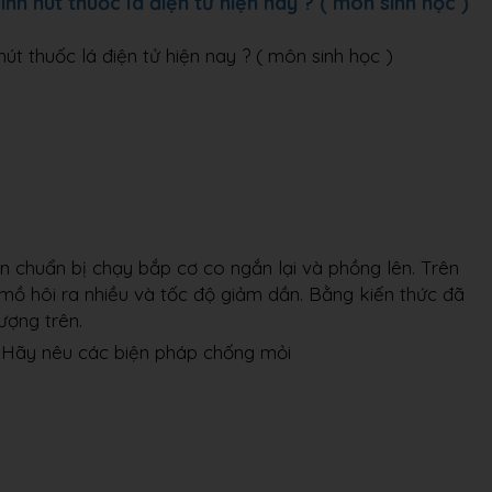
nh hút thuốc lá điện tử hiện nay ? ( môn sinh học )
út thuốc lá điện tử hiện nay ? ( môn sinh học )
ân chuẩn bị chạy bắp cơ co ngắn lại và phồng lên. Trên
mồ hôi ra nhiều và tốc độ giảm dần. Bằng kiến thức đã
ượng trên.
 Hãy nêu các biện pháp chống mỏi