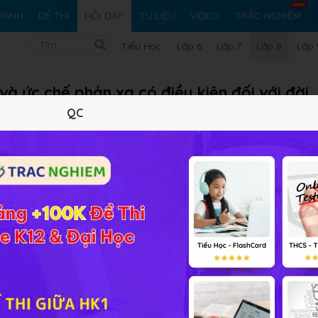
RÌNH
ĐỀ THI
HỎI ĐÁP
TƯ LIỆU
VIDEO
TRẮC NGHIỆM
Tiểu Học
Lớp 6
Lớp 7
Lớp 8
Lớp 
và ức chế phản xạ có điều kiện đối với đời
?
QC
Vi ph
iải bài tập Sinh học 8 Bài 52
 môi trường và điều kiện sống thay đổi.