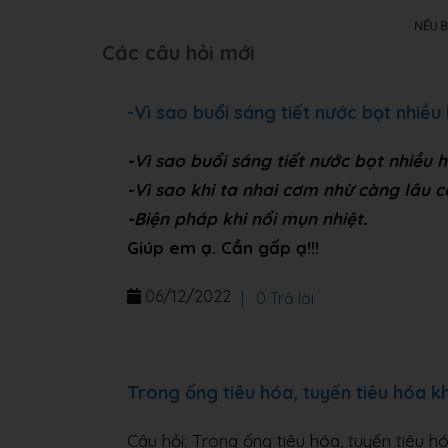
Các câu hỏi mới
-Vì sao buổi sáng tiết nước bọt nhiều 
-Vì sao buổi sáng tiết nước bọt nhiều h
-Vì sao khi ta nhai cơm nhừ càng lâu 
-Biện pháp khi nổi mụn nhiệt.
Giúp em ạ. Cần gấp ạ!!!
06/12/2022
|
0 Trả lời
Trong ống tiêu hóa, tuyến tiêu hóa k
Câu hỏi: Trong ống tiêu hóa, tuyến tiêu h