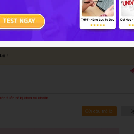
ác thói quen, tập quán trong sinh hoạt cộng đồng.
bội!
rên 5 lần sẽ bị khóa tài khoản
Gửi câu trả lời
Hủ