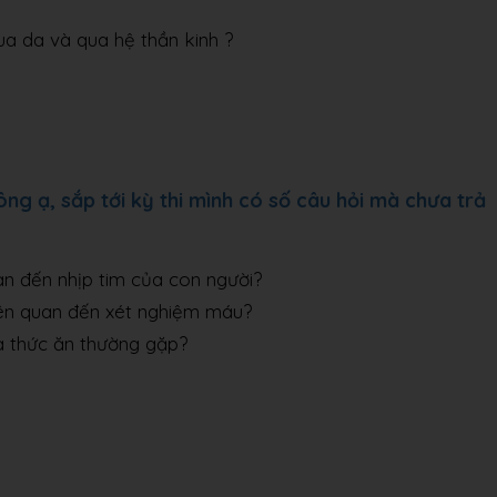
qua da và qua hệ thần kinh ?
ng ạ, sắp tới kỳ thi mình có số câu hỏi mà chưa trả
uan đến nhịp tim của con người?
liên quan đến xét nghiệm máu?
óa thức ăn thường gặp?