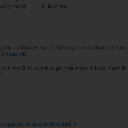
ng miệng D. Ruột non.
 người có nhóm B; ta có thể truyền máu nhóm O hoặc
 A hoặc AB
ười có nhóm B; ta có thể truyền máu nhóm O hoặc nhóm B;
??
iệt qua da và qua hệ thần kinh ?