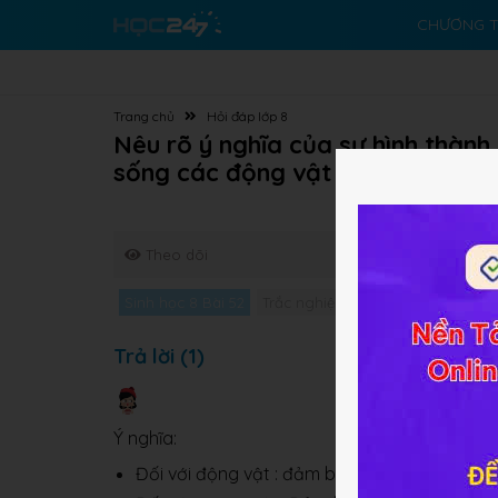
CHƯƠNG T
Trang chủ
Hỏi đáp lớp 8
Nêu rõ ý nghĩa của sự hình thành 
sống các động vật và con người
Theo dõi
Sinh học 8 Bài 52
Trắc nghiệm Sinh học 8 Bài 52
G
Trả lời (1)
Ý nghĩa:
Đối với động vật : đảm bảo sự thích nghi với