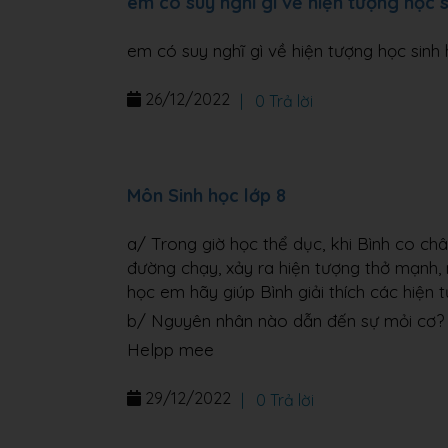
em có suy nghĩ gì về hiện tượng học si
em có suy nghĩ gì về hiện tượng học sinh h
26/12/2022
|
0 Trả lời
Môn Sinh học lớp 8
a/ Trong giờ học thể dục, khi Bình co ch
đường chạy, xảy ra hiện tượng thở mạnh, 
học em hãy giúp Bình giải thích các hiện t
b/ Nguyên nhân nào dẫn đến sự mỏi cơ?
Helpp mee
29/12/2022
|
0 Trả lời