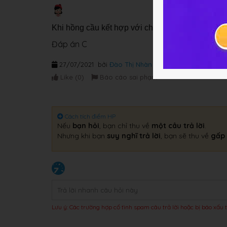
Khi hồng cầu kết hợp với chất khí oxi thì máu s
Đáp án C
27/07/2021
bởi
Đào Thị Nhàn
Like (
0
)
Báo cáo sai phạm
Cách tích điểm HP
Nếu
bạn hỏi
, bạn chỉ thu về
một câu trả lời
.
Nhưng khi bạn
suy nghĩ trả lời
, bạn sẽ thu về
gấp 
Lưu ý: Các trường hợp cố tình spam câu trả lời hoặc bị báo xấu t