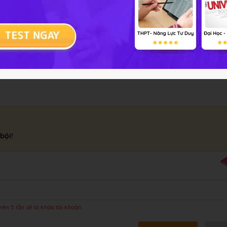
ẽ có màu đỏ tươi
bội!
rên 5 lần sẽ bị khóa tài khoản