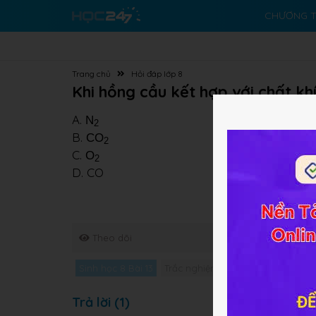
CHƯƠNG T
Trang chủ
Hỏi đáp lớp 8
Khi hồng cầu kết hợp với chất kh
A.
N
2
B.
CO
2
C.
O
2
D. CO
Theo dõi
Sinh học 8 Bài 13
Trắc nghiệm Sinh học 8 Bài 13
Gi
Trả lời (1)