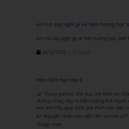
em có suy nghĩ gì về hiện tượng học si
em có suy nghĩ gì về hiện tượng học sinh h
26/12/2022
|
0 Trả lời
Môn Sinh học lớp 8
a/ Trong giờ học thể dục, khi Bình co ch
đường chạy, xảy ra hiện tượng thở mạnh, 
học em hãy giúp Bình giải thích các hiện t
b/ Nguyên nhân nào dẫn đến sự mỏi cơ?
Helpp mee