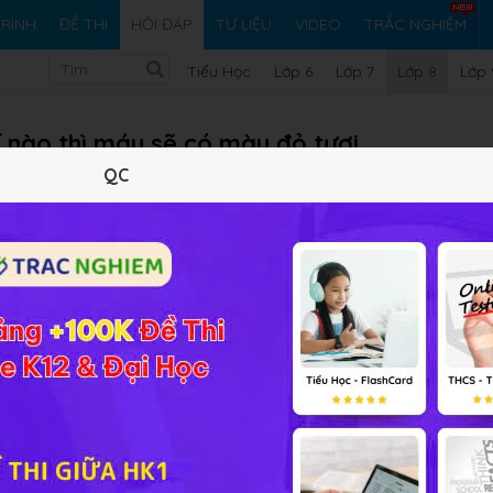
RÌNH
ĐỀ THI
HỎI ĐÁP
TƯ LIỆU
VIDEO
TRẮC NGHIỆM
Tiểu Học
Lớp 6
Lớp 7
Lớp 8
Lớp 
í nào thì máu sẽ có màu đỏ tươi
QC
Vi ph
ải bài tập Sinh học 8 Bài 13