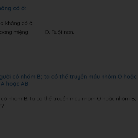
hông có ở:
óa không có ở:
ng miệng D. Ruột non.
 người có nhóm B; ta có thể truyền máu nhóm O hoặc
 A hoặc AB
ười có nhóm B; ta có thể truyền máu nhóm O hoặc nhóm B;
??