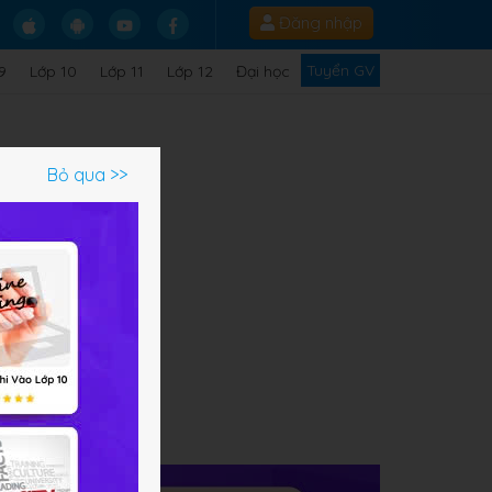
Đăng nhập
Tuyển GV
9
Lớp 10
Lớp 11
Lớp 12
Đại học
Bỏ qua >>
ạm