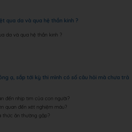
iệt qua da và qua hệ thần kinh ?
qua da và qua hệ thần kinh ?
ng ạ, sắp tới kỳ thi mình có số câu hỏi mà chưa trả
uan đến nhịp tim của con người?
liên quan đến xét nghiệm máu?
óa thức ăn thường gặp?