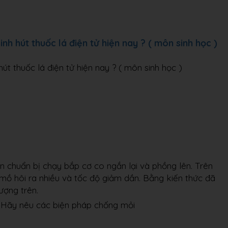
nh hút thuốc lá điện tử hiện nay ? ( môn sinh học )
út thuốc lá điện tử hiện nay ? ( môn sinh học )
ân chuẩn bị chạy bắp cơ co ngắn lại và phồng lên. Trên
mồ hôi ra nhiều và tốc độ giảm dần. Bằng kiến thức đã
ượng trên.
 Hãy nêu các biện pháp chống mỏi