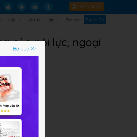
Đăng nhập
Tuyển GV
9
Lớp 10
Lớp 11
Lớp 12
Đại học
ng của nội lực, ngoại
Bỏ qua >>