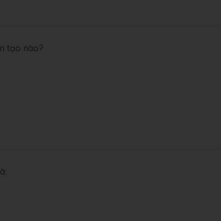
ến tạo nào?
là: