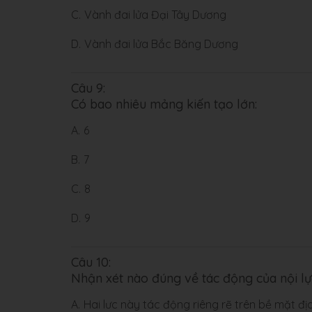
C.
Vành đai lửa Đại Tây Dương
D.
Vành đai lửa Bắc Băng Dương
Câu 9:
Có bao nhiêu mảng kiến tạo lớn:
A.
6
B.
7
C.
8
D.
9
Câu 10:
Nhận xét nào đúng về tác động của nội lự
A.
Hai lưc này tác động riêng rẽ trên bề mặt địa