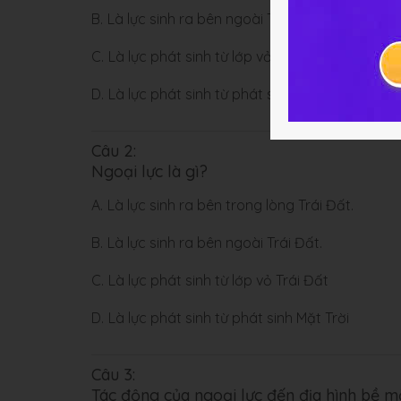
B.
Là lực sinh ra bên ngoài Trái Đất
C.
Là lực phát sinh từ lớp vỏ Trái Đất
D.
Là lực phát sinh từ phát sinh Mặt Trời
Câu 2:
Ngoại lực là gì?
A.
Là lực sinh ra bên trong lòng Trái Đất.
B.
Là lực sinh ra bên ngoài Trái Đất.
C.
Là lực phát sinh từ lớp vỏ Trái Đất
D.
Là lực phát sinh từ phát sinh Mặt Trời
Câu 3:
Tác động của ngoại lực đến địa hình bề m