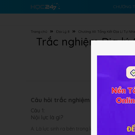
CHƯƠNG T
Trang chủ
Địa Lý 8
Chương XII: Tổng Kết Địa Lí Tự Nh
Trắc nghiệm Địa lý 8
Câu hỏi trắc nghiệm (10 câu):
Câu 1:
Nội lực là gì?
A.
Là lực sinh ra bên trong lòng Trái Đất