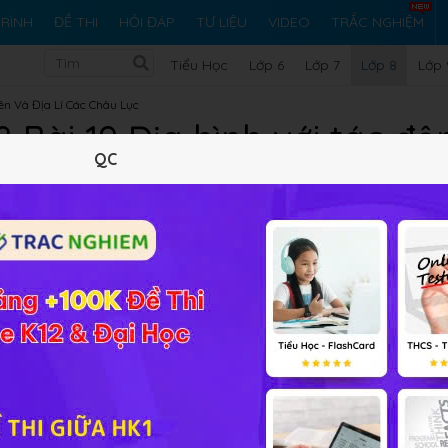
RÌNH
ĐỀ THI
HỎI ĐÁP
TƯ LIỆU
VIDEO
TRẮC NGHIỆM
Tiểu Học
Lớp 6
Lớp 7
Lớp 8
Lớp 
iên Và Địa Lí Các Châu Lục
 Bài 19 Địa hình với tác độ
QC
lực
Lý thuyết
10
Trắc nghiệm
7
BT SGK
14
FAQ