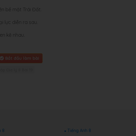
rên bề mặt Trái Đất.
ại lực diễn ra sau.
xen kẽ nhau.
Bắt đầu làm bài
tập Địa lý 8 Bài 19
 8
Tiếng Anh 8