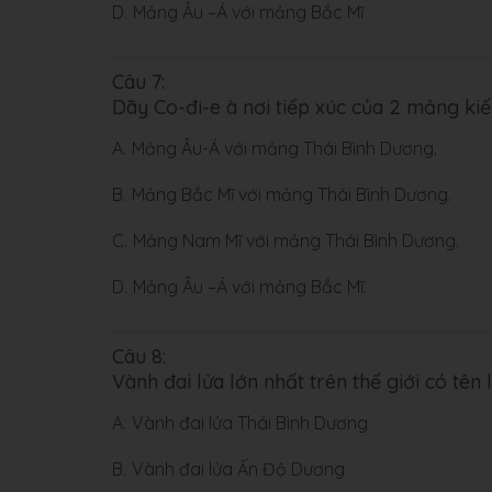
D.
Mảng Âu –Á với mảng Bắc Mĩ
Câu 7:
Dãy Co-đi-e à nơi tiếp xúc của 2 mảng ki
A.
Mảng Âu-Á với mảng Thái Bình Dương.
B.
Mảng Bắc Mĩ với mảng Thái Bình Dương.
C.
Mảng Nam Mĩ với mảng Thái Bình Dương.
D.
Mảng Âu –Á với mảng Bắc Mĩ.
Câu 8:
Vành đai lửa lớn nhất trên thế giới có tên 
A.
Vành đai lửa Thái Bình Dương
B.
Vành đai lửa Ấn Độ Dương