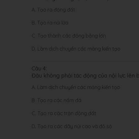
A.
Tạo ra động đất
B.
Tạo ra núi lửa
C.
Tạo thành các đồng bằng lớn
D.
Làm dịch chuyển các mảng kiến tạo
Câu 4:
Đâu không phải tác động của nội lực lên 
A.
Làm dịch chuyển các mảng kiến tạo
B.
Tạo ra các nấm đá
C.
Tạo ra các trận động đất
D.
Tạo ra các dãy núi cao và đồ sộ