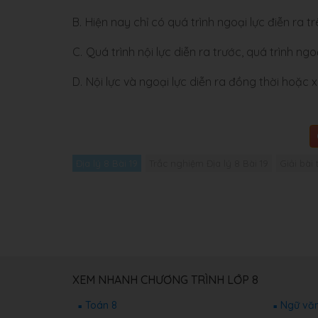
B.
Hiện nay chỉ có quá trình ngoại lực điễn ra t
C.
Quá trình nội lực diễn ra trước, quá trình ngo
D.
Nội lực và ngoại lực diễn ra đồng thời hoặc 
Địa lý 8 Bài 19
Trắc nghiệm Địa lý 8 Bài 19
Giải bài 
XEM NHANH CHƯƠNG TRÌNH LỚP 8
Toán 8
Ngữ văn