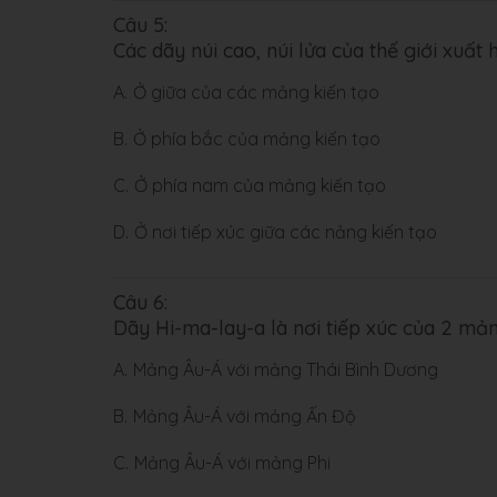
Câu 5:
Các dãy núi cao, núi lửa của thế giới xuất
A.
Ở giữa của các mảng kiến tạo
B.
Ở phía bắc của mảng kiến tạo
C.
Ở phía nam của mảng kiến tạo
D.
Ở nơi tiếp xúc giữa các nảng kiến tạo
Câu 6:
Dãy Hi-ma-lay-a là nơi tiếp xúc của 2 mả
A.
Mảng Âu-Á với mảng Thái Bình Dương
B.
Mảng Âu-Á với mảng Ấn Độ
C.
Mảng Âu-Á với mảng Phi