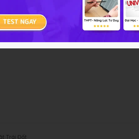
ặt Trái Đất