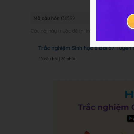
Mã câu hỏi:
136599
Loại bài:
B
Câu hỏi này thuộc đề thi trắc nghiệm dưới đâ
Trắc nghiệm Sinh học 8 Bài 57 Tuyến 
10 câu hỏi | 20 phút