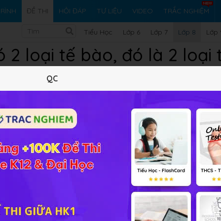
RÌNH
ĐỀ THI
HỎI ĐÁP
TƯ LIỆU
VIDEO
TRẮC NGHIỆM
Tiểu Học
Lớp 6
Lớp 7
Lớp 8
Lớp 
 2 loại tế bào, đó là 2 loạ
QC
nào?
.
zo.
 cung cấp đáp án và lời giải