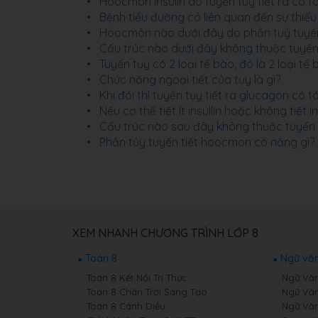
Hoocmôn insulin do tuyến tuỵ tiết ra có tá
Bệnh tiểu đường có liên quan đến sự thiế
Hoocmôn nào dưới đây do phần tuỷ tuyến t
Cấu trúc nào dưới đây không thuộc tuyế
Tuyến tụy có 2 loại tế bào, đó là 2 loại t
Chức năng ngoại tiết của tụy là gì?
Khi đói thì tuyến tụy tiết ra glucagon có 
Nếu cơ thể tiết ít insullin hoặc không tiết i
Cấu trúc nào sau đây không thuộc tuyến
Phần tủy tuyến tiết hoocmon có năng gì?
XEM NHANH CHƯƠNG TRÌNH LỚP 8
Toán 8
Ngữ văn
Toán 8 Kết Nối Tri Thức
Ngữ Văn 
Toán 8 Chân Trời Sáng Tạo
Ngữ Văn
Toán 8 Cánh Diều
Ngữ Văn