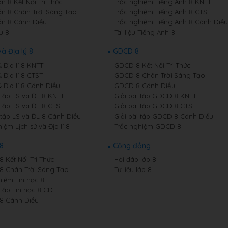
n 8 Kết Nối Tri Thức
Trắc nghiệm Tiếng Anh 8 KNTT
n 8 Chân Trời Sáng Tạo
Trắc nghiệm Tiếng Anh 8 CTST
n 8 Cánh Diều
Trắc nghiệm Tiếng Anh 8 Cánh Diều
u 8
Tài liệu Tiếng Anh 8
và Địa lý 8
GDCD 8
& Địa lí 8 KNTT
GDCD 8 Kết Nối Tri Thức
& Địa lí 8 CTST
GDCD 8 Chân Trời Sáng Tạo
& Địa lí 8 Cánh Diều
GDCD 8 Cánh Diều
 tập LS và ĐL 8 KNTT
Giải bài tập GDCD 8 KNTT
 tập LS và ĐL 8 CTST
Giải bài tập GDCD 8 CTST
 tập LS và ĐL 8 Cánh Diều
Giải bài tập GDCD 8 Cánh Diều
iệm Lịch sử và Địa lí 8
Trắc nghiệm GDCD 8
 8
Cộng đồng
8 Kết Nối Tri Thức
Hỏi đáp lớp 8
 8 Chân Trời Sáng Tạo
Tư liệu lớp 8
hiệm Tin học 8
 tập Tin học 8 CD
 8 Cánh Diều