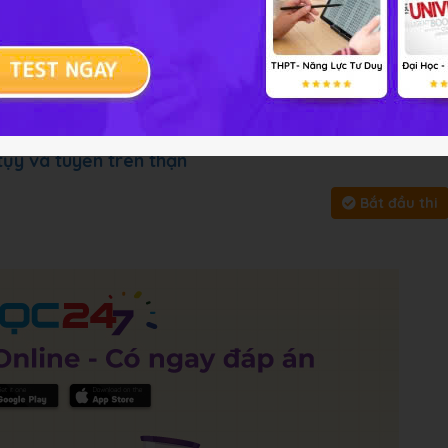
ài tập
Chủ đề :
Môn học:
Sinh 
y, bấm vào
Bắt đầu thi
để làm toàn bài
tụy và tuyến trên thận
Bắt đầu thi