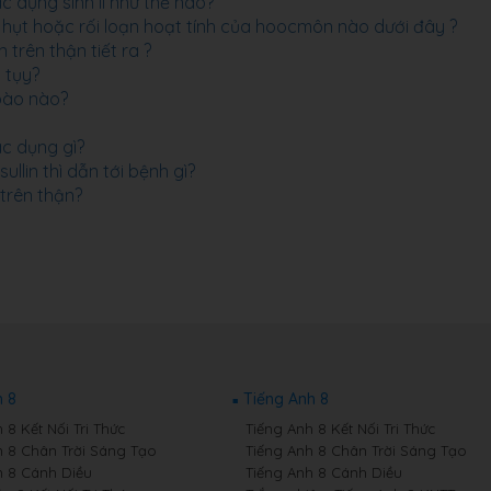
c dụng sinh lí như thế nào?
u hụt hoặc rối loạn hoạt tính của hoocmôn nào dưới đây ?
rên thận tiết ra ?
n tụy?
ế bào nào?
tác dụng gì?
nsullin thì dẫn tới bệnh gì?
 trên thận?
 8
Tiếng Anh 8
8 Kết Nối Tri Thức
Tiếng Anh 8 Kết Nối Tri Thức
 8 Chân Trời Sáng Tạo
Tiếng Anh 8 Chân Trời Sáng Tạo
 8 Cánh Diều
Tiếng Anh 8 Cánh Diều