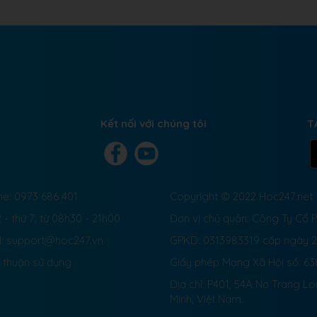
Kết nối với chúng tôi
T
ne: 0973 686 401
Copyright © 2022 Hoc247.net
 - thứ 7: từ 08h30 - 21h00
Đơn vị chủ quản: Công Ty Cổ
l: support@hoc247.vn
GPKD: 0313983319 cấp ngày 
 thuận sử dụng
Giấy phép Mạng Xã Hội số:
63
Địa chỉ: P401, 54A Nơ Trang L
Minh, Việt Nam.