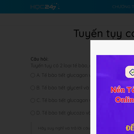
CHƯƠNG T
Tuyến tụy có
Câu hỏi:
Tuyến tụy có 2 loại tế bào, đó là 2 loại tế bào 
A.
Tế bào tiết glucagon và tế bào tiết insullin
B.
Tế bào tiết glyceril và tế bào tiết insullin.
C.
Tế bào tiết glucagon và tế bào tiết gluco
D.
Tế bào tiết glucozo và tế bào tiết insullin.
Hãy suy nghĩ và trả lời câu hỏi trước khi HOC247