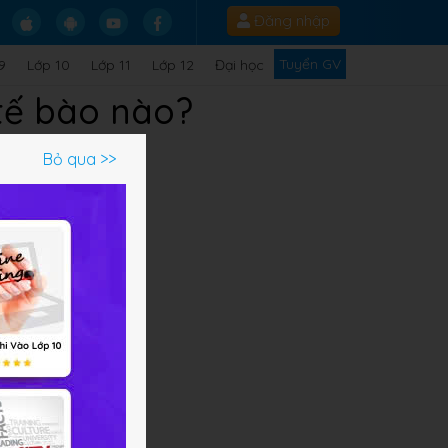
Đăng nhập
Tuyển GV
9
Lớp 10
Lớp 11
Lớp 12
Đại học
i tế bào nào?
Bỏ qua >>