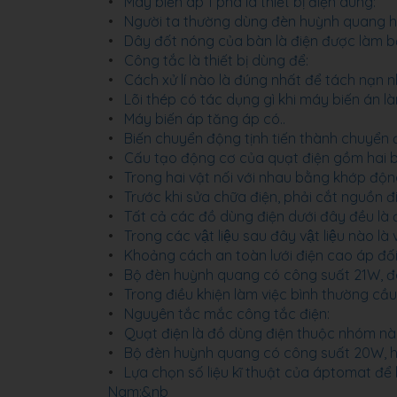
Máy biến áp 1 pha là thiết bị điện dùng:
Người ta thường dùng đèn huỳnh quang hơ
Dây đốt nóng của bàn là điện được làm b
Công tắc là thiết bị dùng để:
Cách xử lí nào là đúng nhất để tách nạn n
Lõi thép có tác dụng gì khi máy biến án l
Máy biến áp tăng áp có..
Biến chuyển động tịnh tiến thành chuy
Cấu tạo động cơ của quạt điện gồm hai bộ
Trong hai vật nối với nhau bằng khớp độn
Trước khi sửa chữa điện, phải cắt nguồn đ
Tất cả các đồ dùng điện dưới đây đều là đ
Trong các vật liệu sau đây vật liệu nào là v
Khoảng cách an toàn lưới điện cao áp đối
Bộ đèn huỳnh quang có công suất 21W, đèn
Trong điều khiện làm việc bình thường cầu
Nguyên tắc mắc công tắc điện:
Quạt điện là đồ dùng điện thuộc nhóm n
Bộ đèn huỳnh quang có công suất 20W, hoạ
Lựa chọn số liệu kĩ thuật của áptomat để
Nam:&nb