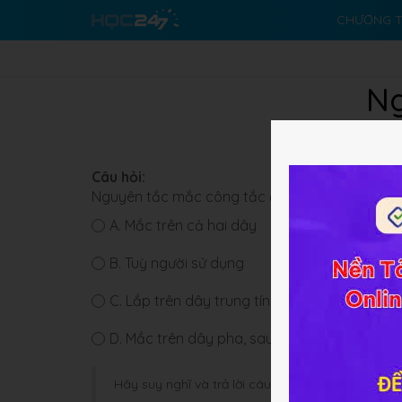
CHƯƠNG T
Ng
Câu hỏi:
Nguyên tắc mắc công tắc điện:
A.
Mắc trên cả hai dây
B.
Tuỳ ngư­ời sử dụng
C.
Lắp trên dây trung tính
D.
Mắc trên dây pha, sau cầu chì và nối tiếp
Hãy suy nghĩ và trả lời câu hỏi trước khi HOC247