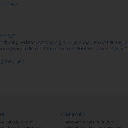
ùng điện?
óm nào?
thường và liên tục trong 2 giờ . Điện năng đèn đã tiêu thụ là
 bảo vệ mạch điện có tổng công suất 1000W của lưới điện Việ
ng tắc điện?
 8
Tiếng Anh 8
8 Kết Nối Tri Thức
Tiếng Anh 8 Kết Nối Tri Thức
 8 Chân Trời Sáng Tạo
Tiếng Anh 8 Chân Trời Sáng Tạo