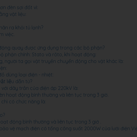
n đèn sợi đốt vì:
ằng vật liệu:
hân ra khỏi tủ lạnh?
àm việc.
ển động quay được ứng dụng trong các bộ phận?
 phận chính: Stato và rôto, khi hoạt động:
g, người ta gọi vật truyền chuyển động cho vật khác là:
iện:
ồ dùng loại điện - nhiệt:
ật liệu dẫn từ?
 với dây trần của điện áp 220kV là:
 hoạt động bình thường và liên tục trong 3 giờ.
 chì có chức năng là:
ào?
t động bình thường và liên tục trong 3 giờ .
 bảo vệ mạch điện có tổng công suất 2000W của lưới điện Vi