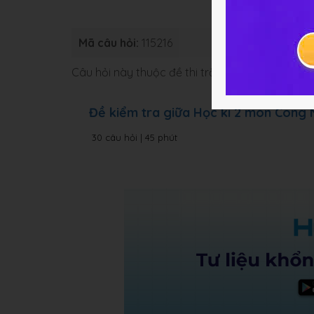
Mã câu hỏi:
115216
Loại bài:
Bài
Câu hỏi này thuộc đề thi trắc nghiệm dưới đâ
Đề kiểm tra giữa Học kì 2 môn Công
30 câu hỏi | 45 phút