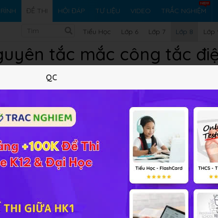
RÌNH
ĐỀ THI
HỎI ĐÁP
TƯ LIỆU
VIDEO
TRẮC NGHIỆM
Tiểu Học
Lớp 6
Lớp 7
Lớp 8
Lớp 
uyên tắc mắc công tắc đi
QC
 cung cấp đáp án và lời giải