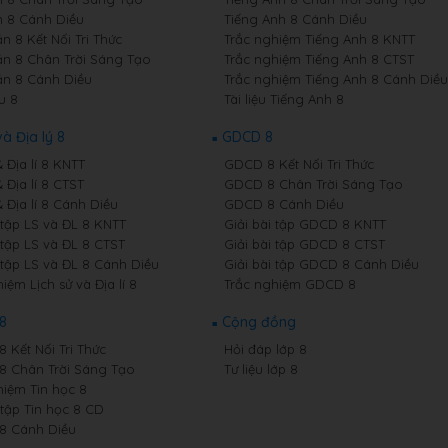
 8 Cánh Diều
Tiếng Anh 8 Cánh Diều
n 8 Kết Nối Tri Thức
Trắc nghiệm Tiếng Anh 8 KNTT
n 8 Chân Trời Sáng Tạo
Trắc nghiệm Tiếng Anh 8 CTST
n 8 Cánh Diều
Trắc nghiệm Tiếng Anh 8 Cánh Diều
u 8
Tài liệu Tiếng Anh 8
và Địa lý 8
GDCD 8
& Địa lí 8 KNTT
GDCD 8 Kết Nối Tri Thức
& Địa lí 8 CTST
GDCD 8 Chân Trời Sáng Tạo
& Địa lí 8 Cánh Diều
GDCD 8 Cánh Diều
 tập LS và ĐL 8 KNTT
Giải bài tập GDCD 8 KNTT
 tập LS và ĐL 8 CTST
Giải bài tập GDCD 8 CTST
 tập LS và ĐL 8 Cánh Diều
Giải bài tập GDCD 8 Cánh Diều
iệm Lịch sử và Địa lí 8
Trắc nghiệm GDCD 8
 8
Cộng đồng
8 Kết Nối Tri Thức
Hỏi đáp lớp 8
 8 Chân Trời Sáng Tạo
Tư liệu lớp 8
hiệm Tin học 8
 tập Tin học 8 CD
 8 Cánh Diều