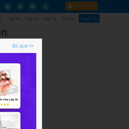
Đăng nhập
Tuyển GV
9
Lớp 10
Lớp 11
Lớp 12
Đại học
ện:
Bỏ qua >>