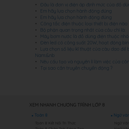
Đâu là đơn vị điện áp định mức của đồ d
Em hãy lựa chọn hành động đúng
Em hãy lựa chọn hành động đúng
Công tắc điện thuộc loại thiết bị điện nào
Bộ phận quan trọng nhất của cầu chì là:
Máy bơm nước là đồ dùng điện thuộc nh
Đèn led có công suất 20W, hoạt động bình 
Lựa chọn số liệu kĩ thuật của càu dao để
Nam:&nb
Nêu cấu tạo và nguyên lí làm việc của cô
Tại sao cần truyền chuyển động ?
XEM NHANH CHƯƠNG TRÌNH LỚP 8
Toán 8
Ngữ văn
Toán 8 Kết Nối Tri Thức
Ngữ Văn 
Toán 8 Chân Trời Sáng Tạo
Ngữ Văn