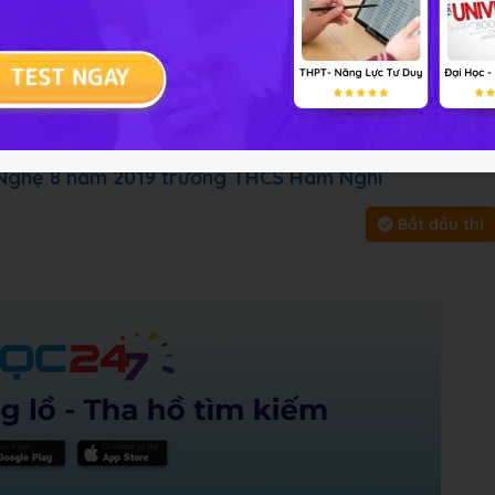
 tập
Chủ đề :
Môn học:
Công ng
y, bấm vào
Bắt đầu thi
để làm toàn bài
 Nghệ 8 năm 2019 trường THCS Hàm Nghi
Bắt đầu thi