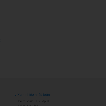
:
t
Xem nhiều nhất tuần
Đề thi giữa HK2 lớp 8
Đề thi HK2 lớp 8