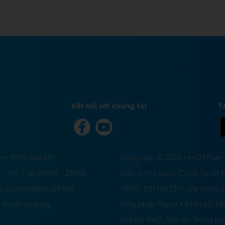
Kết nối với chúng tôi
T
ne: 0973 686 401
Copyright © 2022 Hoc247.net
 - thứ 7: từ 08h30 - 21h00
Đơn vị chủ quản: Công Ty Cổ
l: support@hoc247.vn
GPKD: 0313983319 cấp ngày 
 thuận sử dụng
Giấy phép Mạng Xã Hội số:
63
Địa chỉ: P401, 54A Nơ Trang L