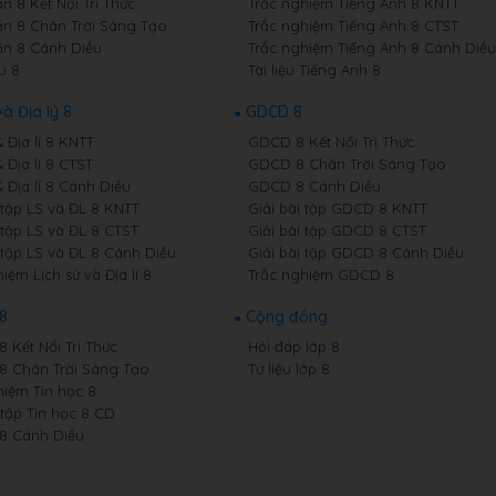
n 8 Kết Nối Tri Thức
Trắc nghiệm Tiếng Anh 8 KNTT
n 8 Chân Trời Sáng Tạo
Trắc nghiệm Tiếng Anh 8 CTST
n 8 Cánh Diều
Trắc nghiệm Tiếng Anh 8 Cánh Diều
u 8
Tài liệu Tiếng Anh 8
và Địa lý 8
GDCD 8
& Địa lí 8 KNTT
GDCD 8 Kết Nối Tri Thức
& Địa lí 8 CTST
GDCD 8 Chân Trời Sáng Tạo
& Địa lí 8 Cánh Diều
GDCD 8 Cánh Diều
 tập LS và ĐL 8 KNTT
Giải bài tập GDCD 8 KNTT
 tập LS và ĐL 8 CTST
Giải bài tập GDCD 8 CTST
 tập LS và ĐL 8 Cánh Diều
Giải bài tập GDCD 8 Cánh Diều
iệm Lịch sử và Địa lí 8
Trắc nghiệm GDCD 8
 8
Cộng đồng
8 Kết Nối Tri Thức
Hỏi đáp lớp 8
 8 Chân Trời Sáng Tạo
Tư liệu lớp 8
hiệm Tin học 8
 tập Tin học 8 CD
 8 Cánh Diều