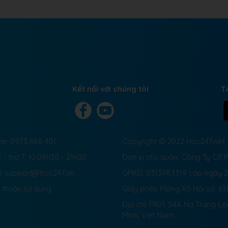
Kết nối với chúng tôi
T
ne: 0973 686 401
Copyright © 2022 Hoc247.net
 - thứ 7: từ 08h30 - 21h00
Đơn vị chủ quản: Công Ty Cổ
l: support@hoc247.vn
GPKD: 0313983319 cấp ngày 
 thuận sử dụng
Giấy phép Mạng Xã Hội số:
63
Địa chỉ: P401, 54A Nơ Trang L
Minh, Việt Nam.