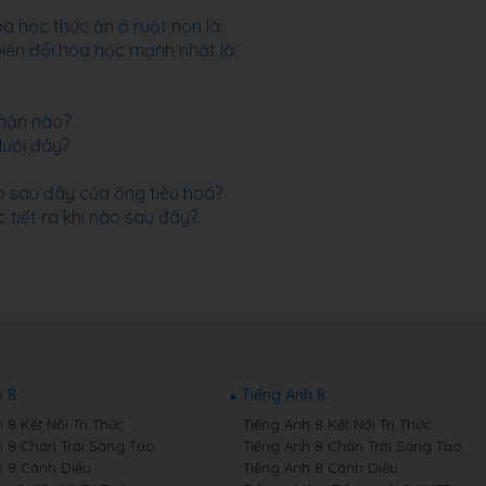
a học thức ăn ở ruột non là:
iến đổi hóa học mạnh nhất là:
phận nào?
dưới đây?
o sau đây của ống tiêu hoá?
c tiết ra khi nào sau đây?
 8
Tiếng Anh 8
8 Kết Nối Tri Thức
Tiếng Anh 8 Kết Nối Tri Thức
 8 Chân Trời Sáng Tạo
Tiếng Anh 8 Chân Trời Sáng Tạo
 8 Cánh Diều
Tiếng Anh 8 Cánh Diều