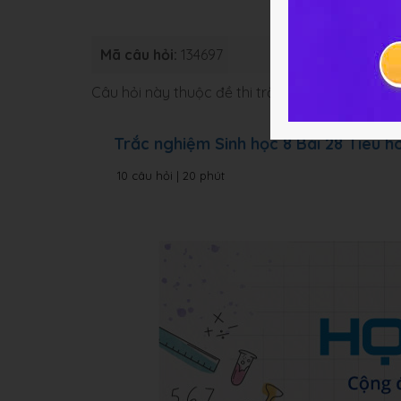
Mã câu hỏi:
134697
Loại bài:
B
Câu hỏi này thuộc đề thi trắc nghiệm dưới đâ
Trắc nghiệm Sinh học 8 Bài 28 Tiêu h
10 câu hỏi | 20 phút