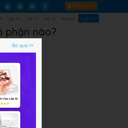
Đăng nhập
Tuyển GV
9
Lớp 10
Lớp 11
Lớp 12
Đại học
ộ phận nào?
Bỏ qua >>