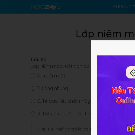
CHƯƠNG T
Lớp niêm m
Câu hỏi:
Lớp niêm mạc ruột non có chứa:
A.
Tuyến ruột
B.
Lông nhung
C.
Tế bào tiết chất nhày
D.
Tất cả các đáp án trên
Hãy suy nghĩ và trả lời câu hỏi trước khi HOC247