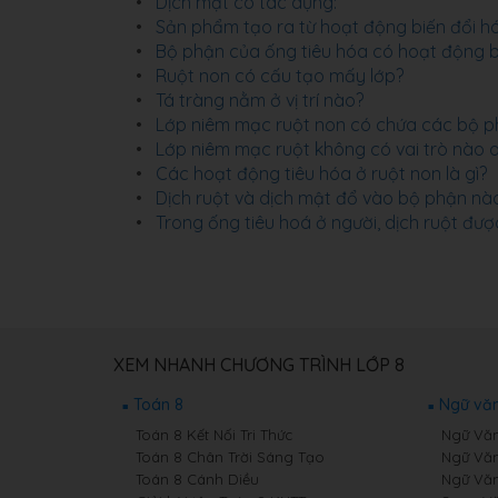
Dịch mật có tác dụng:
Sản phẩm tạo ra từ hoạt động biến đổi hó
Bộ phận của ống tiêu hóa có hoạt động b
Ruột non có cấu tạo mấy lớp?
Tá tràng nằm ở vị trí nào?
Lớp niêm mạc ruột non có chứa các bộ 
Lớp niêm mạc ruột không có vai trò nào 
Các hoạt động tiêu hóa ở ruột non là gì?
Dịch ruột và dịch mật đổ vào bộ phận nà
Trong ống tiêu hoá ở người, dịch ruột đượ
XEM NHANH CHƯƠNG TRÌNH LỚP 8
Toán 8
Ngữ văn
Toán 8 Kết Nối Tri Thức
Ngữ Văn 
Toán 8 Chân Trời Sáng Tạo
Ngữ Văn
Toán 8 Cánh Diều
Ngữ Văn