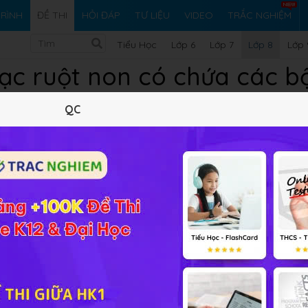
RÌNH
ĐỀ THI
HỎI ĐÁP
TƯ LIỆU
VIDEO
TRẮC NGHIỆM
Tiểu Học
Lớp 6
Lớp 7
Lớp 8
Lớp 
ạc ruột non có chứa các b
QC
 cung cấp đáp án và lời giải