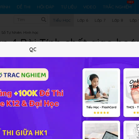
RÌNH
ĐỀ THI
HỎI ĐÁP
TƯ LIỆU
VIDEO
TRẮC NGHIỆM
Tiểu Học
Lớp 6
Lớp 7
Lớp 8
Lớp 
 Số Tự Nhiên. Hình học
n 4 Bài Tính chất giao ho
QC
Lý thuyết
10
Trắc nghiệm
4
BT SGK
7
FAQ
phép nhân
về
Tính chất giao hoán của phép nhân
online đầy
củng cố kiến thức bài học.