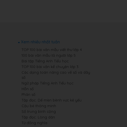
Xem nhiều nhất tuần
TOP 100 bài văn mẫu viết thư lớp 4
100 bài văn mẫu tả người lớp 5
Bài tập Tiếng Anh Tiểu học
TOP 100 bài văn kể chuyện lớp 3
Các dạng toán nâng cao về số và dãy
số
Ngữ pháp Tiếng Anh Tiểu học
Hỗn số
Phân số
Tập đọc: Dế mèn bênh vực kẻ yếu
Cậu bé thông minh
Số trung bình cộng
Tập đọc: Lòng dân
Từ đồng nghĩa