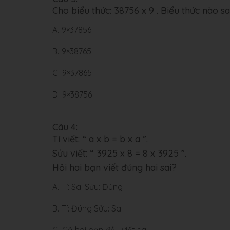
Cho biểu thức: 38756 x 9 . Biểu thức nào s
A.
9×37856
B.
9×38765
C.
9×37865
D.
9×38756
Câu 4:
Tí viết: “ a x b = b x a ”.
Sửu viết: “ 3925 x 8 = 8 x 3925 ”.
Hỏi hai bạn viết đúng hai sai?
A.
Tí: Sai
Sửu: Đúng
B.
Tí: Đúng
Sửu: Sai