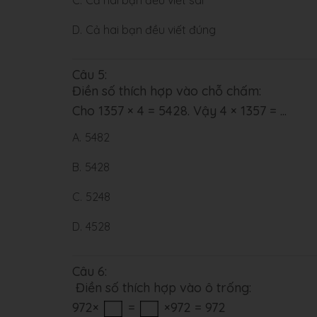
C.
Cả hai bạn đều viết sai
D.
Cả hai bạn đều viết đúng
Câu 5:
Điền số thích hợp vào chỗ chấm:
Cho 1357 × 4 = 5428. Vậy 4 × 1357 = ...
A.
5482
B.
5428
C.
5248
D.
4528
Câu 6:
Điền số thích hợp vào ô trống:
972×
=
×972 = 972