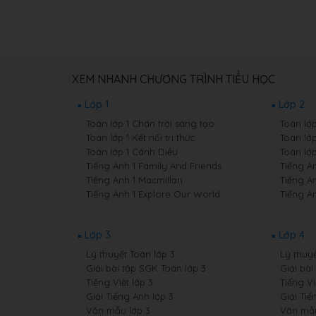
XEM NHANH CHƯƠNG TRÌNH TIỂU HỌC
Lớp 1
Lớp 2
Toán lớp 1 Chân trời sáng tạo
Toán lớ
Toán lớp 1 Kết nối tri thức
Toán lớp
Toán lớp 1 Cánh Diều
Toán lớ
Tiếng Anh 1 Family And Friends
Tiếng A
Tiếng Anh 1 Macmillan
Tiếng A
Tiếng Anh 1 Explore Our World
Tiếng A
Lớp 3
Lớp 4
Lý thuyết Toán lớp 3
Lý thuyế
Giải bài tập SGK Toán lớp 3
Giải bài
Tiếng Việt lớp 3
Tiếng Vi
Giải Tiếng Anh lớp 3
Giải Tiế
Văn mẫu lớp 3
Văn mẫu