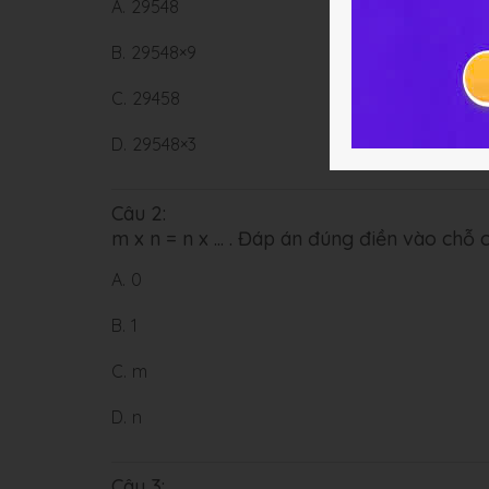
A.
29548
B.
29548×9
C.
29458
D.
29548×3
Câu 2:
m x n = n x ... . Đáp án đúng điền vào chỗ 
A.
0
B.
1
C.
m
D.
n
Câu 3: