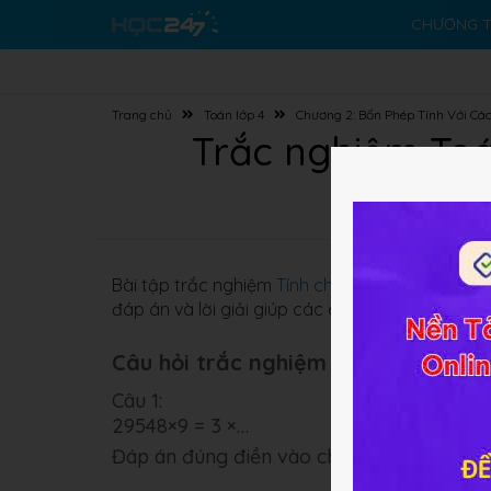
CHƯƠNG T
Trang chủ
Toán lớp 4
Chương 2: Bốn Phép Tính Với Các
Trắc nghiệm Toá
Bài tập trắc nghiệm
Tính chất giao hoán của 
đáp án và lời giải giúp các em tự luyện tập và 
Câu hỏi trắc nghiệm (10 câu):
Câu 1:
29548×9 = 3 ×…
Đáp án đúng điền vào chỗ chấm là: