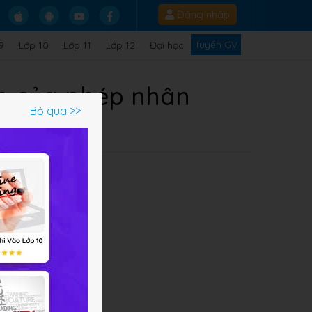
Đăng nhập
Tuyển GV
9
Lớp 10
Lớp 11
Lớp 12
Đại học
án của phép nhân
Bỏ qua >>
 đủ