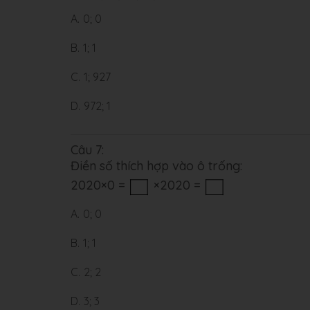
A.
0; 0
B.
1; 1
C.
1; 927
D.
972; 1
Câu 7:
Điền số thích hợp vào ô trống:
2020×0 =
×2020 =
A.
0; 0
B.
1; 1
C.
2; 2
D.
3; 3