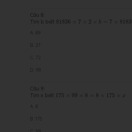
Câu 8:
81836
×
7
×
2
×
b
=
7
×
81836
×
98
×
2
Tìm b biết
81836
×
7
×
2
×
=
7
×
8183
b
A.
89
B.
27
C.
72
D.
98
Câu 9:
175
×
99
×
8
=
8
×
175
×
x
Tìm x biết
175
×
99
×
8
=
8
×
175
×
x
A.
8
B.
175
C.
99