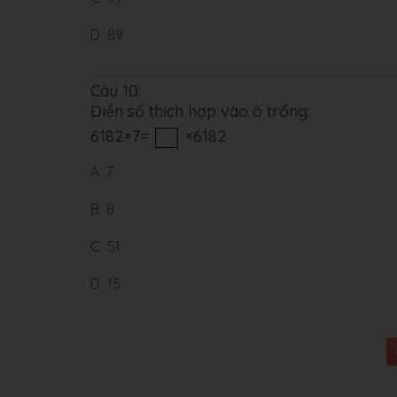
D.
89
Câu 10:
Điền số thích hợp vào ô trống:
6182×7=
×6182
A.
7
B.
8
C.
51
D.
15