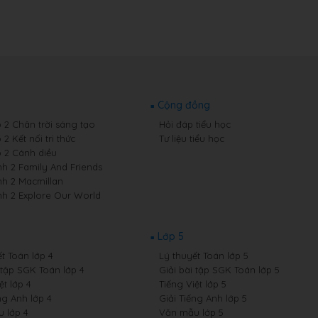
Cộng đồng
p 2 Chân trời sáng tạo
Hỏi đáp tiểu học
 2 Kết nối tri thức
Tư liệu tiểu học
p 2 Cánh diều
nh 2 Family And Friends
nh 2 Macmillan
nh 2 Explore Our World
Lớp 5
t Toán lớp 4
Lý thuyết Toán lớp 5
 tập SGK Toán lớp 4
Giải bài tập SGK Toán lớp 5
ệt lớp 4
Tiếng Việt lớp 5
ng Anh lớp 4
Giải Tiếng Anh lớp 5
 lớp 4
Văn mẫu lớp 5